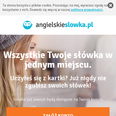
Ta strona korzysta z plików cookie. Pozostając na niej, wyrażasz zgodę na
korzystanie z nich. Dowiedz się więcej w naszej
polityce prywatności
.
Wszystkie Twoje słówka w
jednym miejscu.
Uczyłeś się z kartki? Już nigdy nie
zgubisz swoich słówek!
Słówka już zawsze będą dostępne na Twoim koncie.
ZAŁÓŻ KONTO