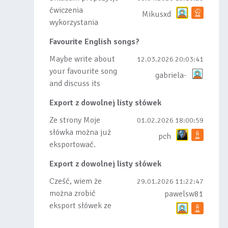
ćwiczenia
Mikusxd
wykorzystania
słówek nauczonych
Favourite English songs?
lub dodanych do
listy, czy tez ze
Maybe write about
12.03.2026 20:03:41
wszys...
your favourite song
gabriela-
and discuss its
meaning
Export z dowolnej listy słówek
Ze strony Moje
01.02.2026 18:00:59
słówka można już
pch
eksportować.
Natomiast
Export z dowolnej listy słówek
masowego importu
nie będę robił bo
Cześć, wiem że
29.01.2026 11:22:47
wiąże się...
można zrobić
pawelsw81
eksport słówek ze
stworzonej przez