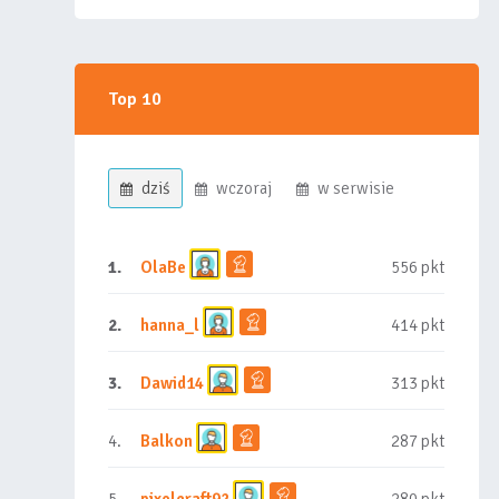
Top 10
dziś
wczoraj
w serwisie
1.
OlaBe
556 pkt
2.
hanna_l
414 pkt
3.
Dawid14
313 pkt
4.
Balkon
287 pkt