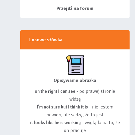
siebie listy, albo z
wyróżnionych lis...
Przejdź na forum
Losowe słówka
Opisywanie obrazka
- po prawej stronie
on the right I can see
widzę
- nie jestem
I'm not sure but I think it is
pewien, ale sądzę, że to jest
- wygląda na to, że
it looks like he is working
on pracuje