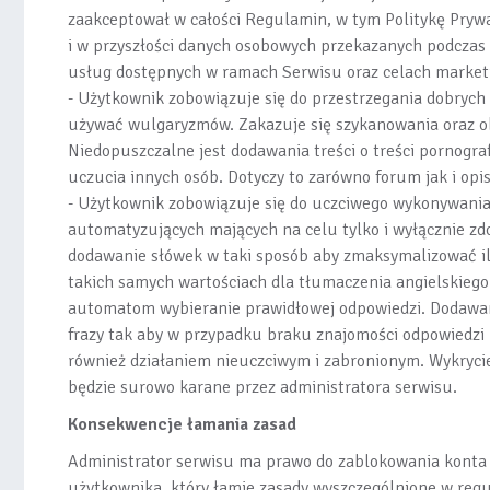
zaakceptował w całości Regulamin, w tym Politykę Prywa
i w przyszłości danych osobowych przekazanych podczas p
usług dostępnych w ramach Serwisu oraz celach market
- Użytkownik zobowiązuje się do przestrzegania dobrych
używać wulgaryzmów. Zakazuje się szykanowania oraz o
Niedopuszczalne jest dodawania treści o treści pornograf
uczucia innych osób. Dotyczy to zarówno forum jak i opi
- Użytkownik zobowiązuje się do uczciwego wykonywani
automatyzujących mających na celu tylko i wyłącznie z
dodawanie słówek w taki sposób aby zmaksymalizować i
takich samych wartościach dla tłumaczenia angielskiego
automatom wybieranie prawidłowej odpowiedzi. Dodawan
frazy tak aby w przypadku braku znajomości odpowiedzi 
również działaniem nieuczciwym i zabronionym. Wykryci
będzie surowo karane przez administratora serwisu.
Konsekwencje łamania zasad
Administrator serwisu ma prawo do zablokowania konta 
użytkownika, który łamie zasady wyszczególnione w reg