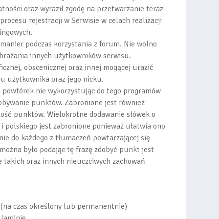
tności oraz wyraził zgodę na przetwarzanie teraz
rocesu rejestracji w Serwisie w celach realizacji
ingowych.
 manier podczas korzystania z forum. Nie wolno
brażania innych użytkowników serwisu. -
icznej, obscenicznej oraz innej mogącej urazić
su użytkownika oraz jego nicku.
a powtórek nie wykorzystując do tego programów
dobywanie punktów. Zabronione jest również
lość punktów. Wielokrotne dodawanie słówek o
 i polskiego jest zabronione ponieważ ułatwia ono
ie do każdego z tłumaczeń powtarzającej się
można było podając tę frazę zdobyć punkt jest
e takich oraz innych nieuczciwych zachowań
(na czas określony lub permanentnie)
ulaminie.