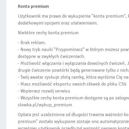
Konta premium
Użytkownik ma prawo do wykupienia "konta premium", kt
dodatkowymi opcjami oraz ułatwieniami.
Niektóre cechy konta premium
- Brak reklam.
- Nowy tryb nauki "Przypominacz" w którym możesz powt
dostępne w zwykłych ćwiczeniach.
- Możliwość włączania i wyłączania dowolnych ćwiczeń. J
drugie ćwiczenie powtórki będą generowane tylko z nich
- Twój awatar zyskuje złotą ramkę, która wyróżnia Cię na
- Masz możliwość eksportu swoich słówek do pliku CSV.
- Wspierasz rozwój serwisu
- Wszystkie cechy konta premium dostępne są po zalogow
slowka.pl/wykup_premium
Opłata jest uzależniona od długości trwania ważności k
premium" zostało wykupione zostaje ono automatycznie
wcześniej użytkownik przedłużył ważność swojego kont