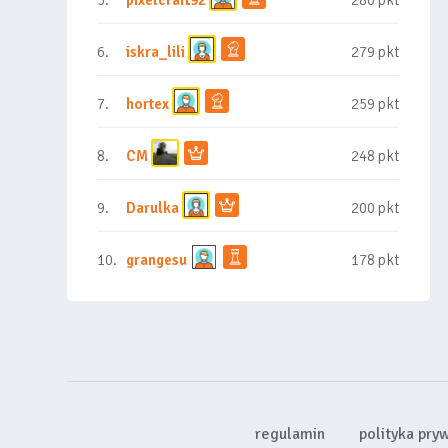
5.
pixelcraft92
280 pkt
6.
iskra_lili
279 pkt
7.
hortex
259 pkt
8.
CM
248 pkt
9.
Darulka
200 pkt
10.
grangesu
178 pkt
regulamin
polityka pry