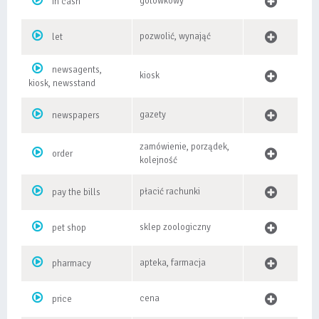
gotówkowy
in cash
pozwolić, wynająć
let
newsagents,
kiosk
kiosk, newsstand
gazety
newspapers
zamówienie, porządek,
order
kolejność
płacić rachunki
pay the bills
sklep zoologiczny
pet shop
apteka, farmacja
pharmacy
cena
price