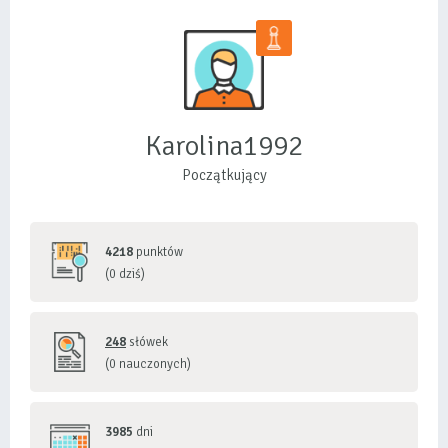
Karolina1992
Początkujący
4218
punktów
(0 dziś)
248
słówek
(0 nauczonych)
3985
dni