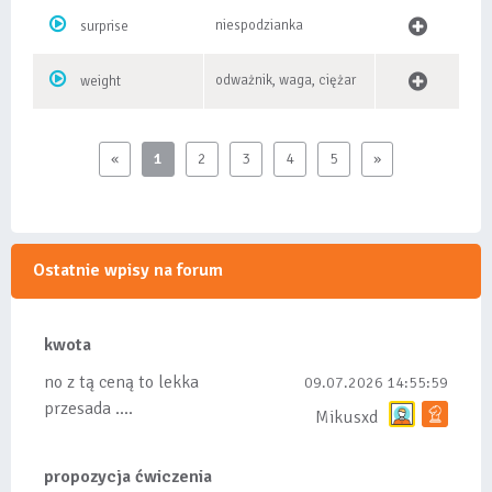
niespodzianka
surprise
odważnik, waga, ciężar
weight
«
1
2
3
4
5
»
Ostatnie wpisy na forum
kwota
no z tą ceną to lekka
09.07.2026 14:55:59
przesada ....
Mikusxd
propozycja ćwiczenia