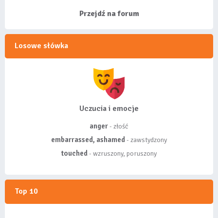
listy, albo z
wyróżnionych lis...
Przejdź na forum
Losowe słówka
Uczucia i emocje
anger
- złość
embarrassed, ashamed
- zawstydzony
touched
- wzruszony, poruszony
Top 10