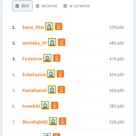
dziś
wczoraj
w serwisie
1.
basia_91m
539 pkt
2.
wiolinka_07
484 pkt
3.
Firestorm
476 pkt
4.
EchoFusion
450 pkt
5.
KasiaKasiek
400 pkt
6.
tomek92
383 pkt
7.
Moonlight82
226 pkt