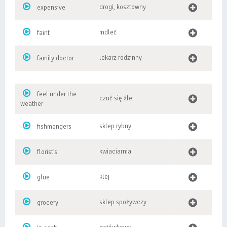
drogi, kosztowny
expensive
mdleć
faint
lekarz rodzinny
family doctor
feel under the
czuć się źle
weather
sklep rybny
fishmongers
kwiaciarnia
florist's
klej
glue
sklep spożywczy
grocery