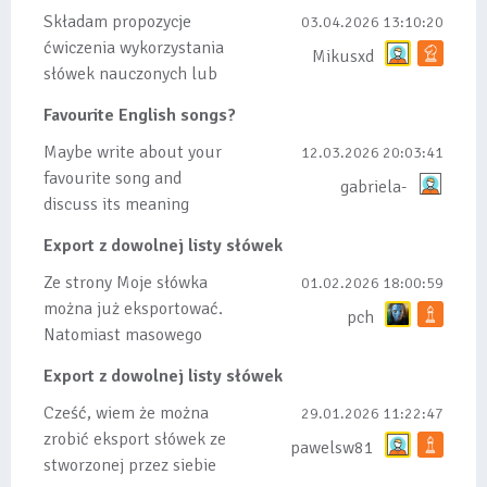
Składam propozycje
03.04.2026 13:10:20
ćwiczenia wykorzystania
Mikusxd
słówek nauczonych lub
dodanych do listy, czy
Favourite English songs?
tez ze wszys...
Maybe write about your
12.03.2026 20:03:41
favourite song and
gabriela-
discuss its meaning
Export z dowolnej listy słówek
Ze strony Moje słówka
01.02.2026 18:00:59
można już eksportować.
pch
Natomiast masowego
importu nie będę robił
Export z dowolnej listy słówek
bo wiąże się...
Cześć, wiem że można
29.01.2026 11:22:47
zrobić eksport słówek ze
pawelsw81
stworzonej przez siebie