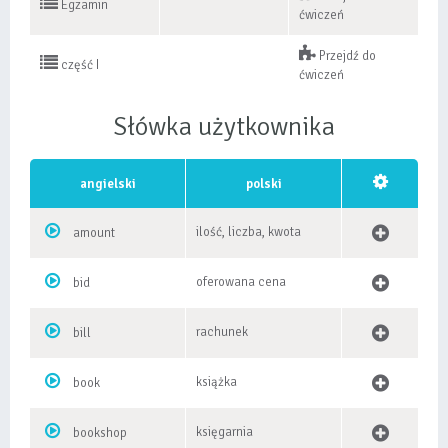
Egzamin
ćwiczeń
Przejdź do
część I
ćwiczeń
Słówka użytkownika
angielski
polski
ilość, liczba, kwota
amount
oferowana cena
bid
rachunek
bill
książka
book
księgarnia
bookshop