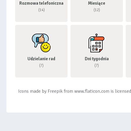
Rozmowa telefoniczna
Miesiące
(14)
(12)
Udzielanie rad
Dni tygodnia
(7)
(7)
Icons made by
Freepik
from
www.flaticon.com
is license