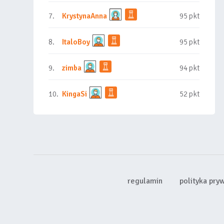
7.
KrystynaAnna
95 pkt
8.
ItaloBoy
95 pkt
9.
zimba
94 pkt
10.
KingaSi
52 pkt
regulamin
polityka pry