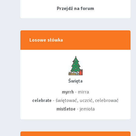
siebie listy, albo z
wyróżnionych lis...
Przejdź na forum
Losowe słówka
Święta
- mirra
myrrh
- świętować, uczcić, celebrować
celebrate
- jemioła
mistletoe