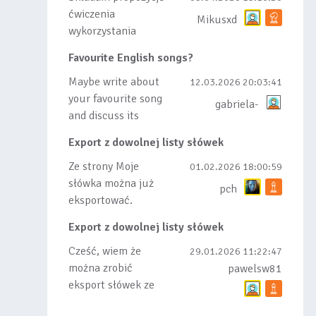
ćwiczenia
Mikusxd
wykorzystania
słówek nauczonych
Favourite English songs?
lub dodanych do
listy, czy tez ze
Maybe write about
12.03.2026 20:03:41
wszys...
your favourite song
gabriela-
and discuss its
meaning
Export z dowolnej listy słówek
Ze strony Moje
01.02.2026 18:00:59
słówka można już
pch
eksportować.
Natomiast
Export z dowolnej listy słówek
masowego importu
nie będę robił bo
Cześć, wiem że
29.01.2026 11:22:47
wiąże się...
można zrobić
pawelsw81
eksport słówek ze
stworzonej przez