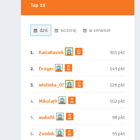
Top 10
dziś
wczoraj
w serwisie
1.
KasiaKasiek
301 pkt
2.
Droger
143 pkt
3.
wiolinka_07
126 pkt
4.
Mikolaj9
102 pkt
5.
audiofil
98 pkt
6.
Zombik
95 pkt