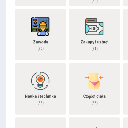
(89)
Zawody
Zakupy i usługi
(73)
(71)
Nauka i technika
Części ciała
(55)
(53)