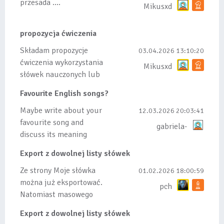
przesada ....
Mikusxd
propozycja ćwiczenia
Składam propozycje
03.04.2026 13:10:20
ćwiczenia wykorzystania
Mikusxd
słówek nauczonych lub
dodanych do listy, czy
Favourite English songs?
tez ze wszys...
Maybe write about your
12.03.2026 20:03:41
favourite song and
gabriela-
discuss its meaning
Export z dowolnej listy słówek
Ze strony Moje słówka
01.02.2026 18:00:59
można już eksportować.
pch
Natomiast masowego
importu nie będę robił
Export z dowolnej listy słówek
bo wiąże się...