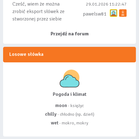
Cześć, wiem że można
29.01.2026 11:22:47
zrobić eksport słówek ze
pawelsw81
stworzonej przez siebie
listy, albo z
wyróżnionych lis...
Przejdź na forum
Losowe słówka
Pogoda i klimat
moon
- księżyc
chilly
- chłodno (np. dzień)
wet
- mokro, mokry