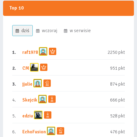
Top 10
dziś
wczoraj
w serwisie
1.
raf1978
2250 pkt
2.
CM
951 pkt
3.
jjulie
874 pkt
4.
Skejcik
666 pkt
5.
edziu
528 pkt
6.
EchoFusion
476 pkt