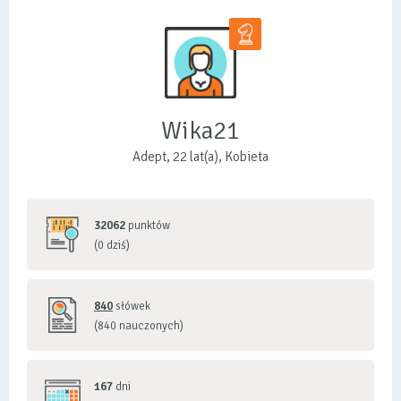
Wika21
Adept, 22 lat(a), Kobieta
32062
punktów
(0 dziś)
840
słówek
(840 nauczonych)
167
dni