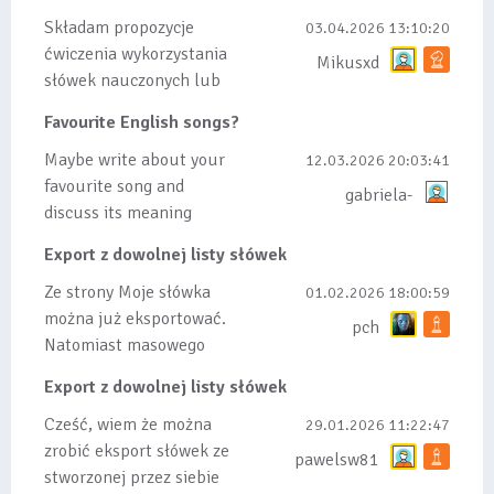
Składam propozycje
03.04.2026 13:10:20
ćwiczenia wykorzystania
Mikusxd
słówek nauczonych lub
dodanych do listy, czy
Favourite English songs?
tez ze wszys...
Maybe write about your
12.03.2026 20:03:41
favourite song and
gabriela-
discuss its meaning
Export z dowolnej listy słówek
Ze strony Moje słówka
01.02.2026 18:00:59
można już eksportować.
pch
Natomiast masowego
importu nie będę robił
Export z dowolnej listy słówek
bo wiąże się...
Cześć, wiem że można
29.01.2026 11:22:47
zrobić eksport słówek ze
pawelsw81
stworzonej przez siebie