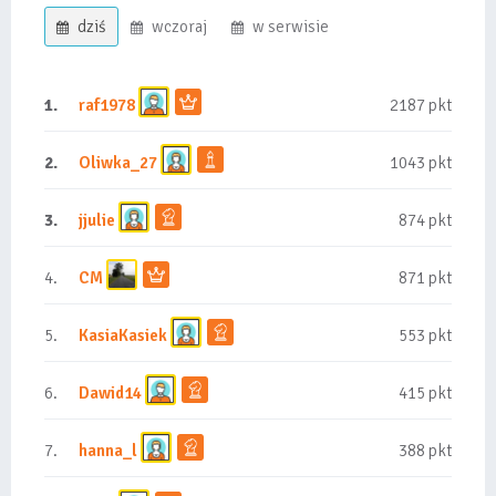
dziś
wczoraj
w serwisie
1.
raf1978
2187 pkt
2.
Oliwka_27
1043 pkt
3.
jjulie
874 pkt
4.
CM
871 pkt
5.
KasiaKasiek
553 pkt
6.
Dawid14
415 pkt
7.
hanna_l
388 pkt