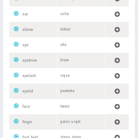
ucho
ear
łokieć
elbow
oko
eye
brew
eyebrow
rzęsa
eyelash
powieka
eyelid
twarz
face
palec u ręki
finger
stopa, stopy
foot, feet