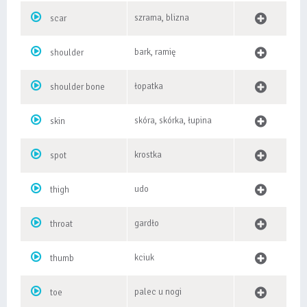
szrama, blizna
scar
bark, ramię
shoulder
łopatka
shoulder bone
skóra, skórka, łupina
skin
krostka
spot
udo
thigh
gardło
throat
kciuk
thumb
palec u nogi
toe