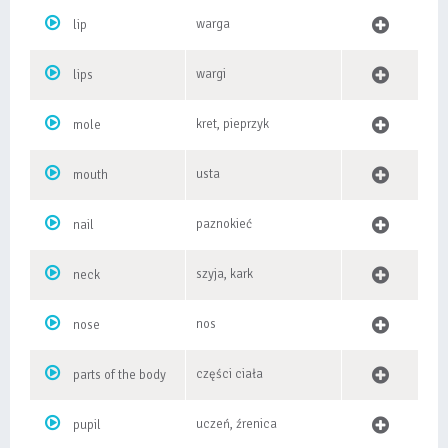
warga
lip
wargi
lips
kret, pieprzyk
mole
usta
mouth
paznokieć
nail
szyja, kark
neck
nos
nose
części ciała
parts of the body
uczeń, źrenica
pupil