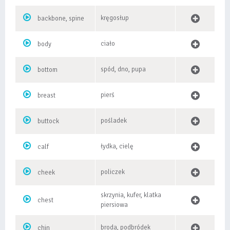
kręgosłup
backbone, spine
ciało
body
spód, dno, pupa
bottom
pierś
breast
pośladek
buttock
łydka, cielę
calf
policzek
cheek
skrzynia, kufer, klatka
chest
piersiowa
broda, podbródek
chin