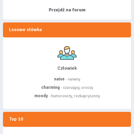
listy, albo z
wyróżnionych lis...
Przejdź na forum
Losowe słówka
Człowiek
naive
- naiwny
charming
- czarujący, uroczy
moody
- humorzasty, rozkapryszony
Top 10