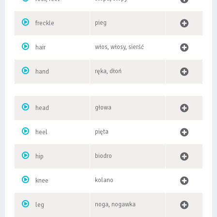
pieg
freckle
włos, włosy, sierść
hair
ręka, dłoń
hand
głowa
head
pięta
heel
biodro
hip
kolano
knee
noga, nogawka
leg