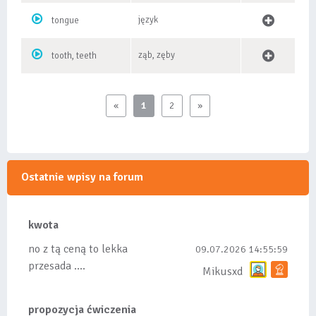
język
tongue
ząb, zęby
tooth, teeth
«
1
2
»
Ostatnie wpisy na forum
kwota
no z tą ceną to lekka
09.07.2026 14:55:59
przesada ....
Mikusxd
propozycja ćwiczenia