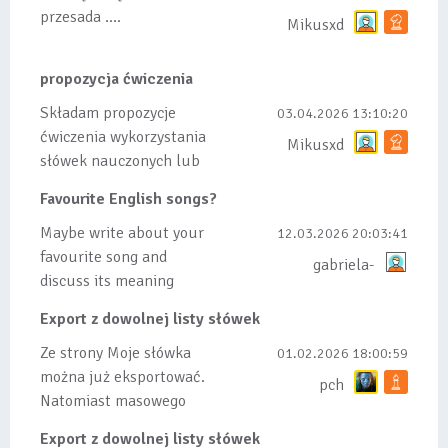
przesada ....
Mikusxd
propozycja ćwiczenia
Składam propozycje
03.04.2026 13:10:20
ćwiczenia wykorzystania
Mikusxd
słówek nauczonych lub
dodanych do listy, czy
Favourite English songs?
tez ze wszys...
Maybe write about your
12.03.2026 20:03:41
favourite song and
gabriela-
discuss its meaning
Export z dowolnej listy słówek
Ze strony Moje słówka
01.02.2026 18:00:59
można już eksportować.
pch
Natomiast masowego
importu nie będę robił
Export z dowolnej listy słówek