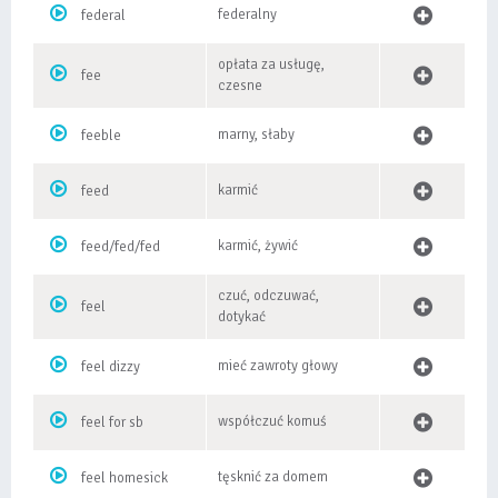
federalny
federal
opłata za usługę,
fee
czesne
marny, słaby
feeble
karmić
feed
karmić, żywić
feed/fed/fed
czuć, odczuwać,
feel
dotykać
mieć zawroty głowy
feel dizzy
współczuć komuś
feel for sb
tęsknić za domem
feel homesick