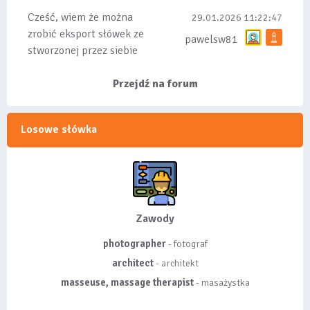
bo wiąże się...
Cześć, wiem że można
29.01.2026 11:22:47
zrobić eksport słówek ze
pawelsw81
stworzonej przez siebie
listy, albo z
wyróżnionych lis...
Przejdź na forum
Losowe słówka
Zawody
photographer
- fotograf
architect
- architekt
masseuse, massage therapist
- masażystka