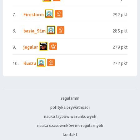
7.
Firestorm
292 pkt
8.
basia_91m
283 pkt
9.
jegular
279 pkt
10.
Kuczu
272 pkt
regulamin
polityka prywatności
nauka trybów warunkowych
nauka czasowników nieregularnych
kontakt