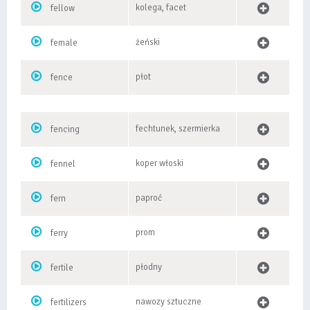
kolega, facet
fellow
żeński
female
płot
fence
fechtunek, szermierka
fencing
koper włoski
fennel
paproć
fern
prom
ferry
płodny
fertile
nawozy sztuczne
fertilizers