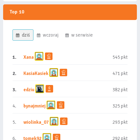
Top 10
dziś
wczoraj
w serwisie
1.
Xana
545 pkt
2.
KasiaKasiek
471 pkt
3.
edziu
382 pkt
4.
bynajmniej
325 pkt
5.
wiolinka_07
293 pkt
6.
tomek92
292 pkt