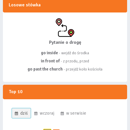
Losowe słówka
Pytanie o drogę
go inside
- wejdź do środka
in front of
- z przodu, przed
go past the church
- przejdź koło kościoła
Top 10
dziś
wczoraj
w serwisie