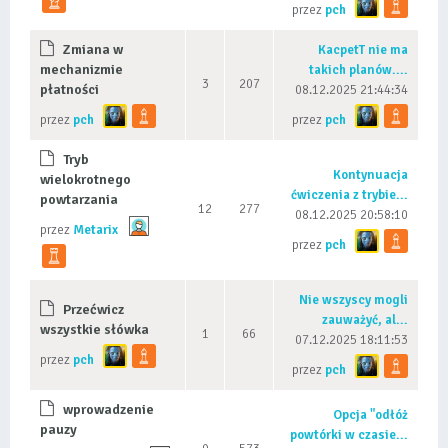
przez
pch
Zmiana w
KacpetT nie ma
mechanizmie
takich planów....
3
207
płatności
08.12.2025 21:44:34
przez
pch
przez
pch
Tryb
Kontynuacja
wielokrotnego
ćwiczenia z trybie...
powtarzania
12
277
08.12.2025 20:58:10
przez
Metarix
przez
pch
Nie wszyscy mogli
Przećwicz
zauważyć, al...
wszystkie słówka
1
66
07.12.2025 18:11:53
przez
pch
przez
pch
wprowadzenie
Opcja "odłóż
pauzy
powtórki w czasie...