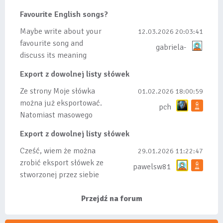
dodanych do listy, czy
Favourite English songs?
tez ze wszys...
Maybe write about your
12.03.2026 20:03:41
favourite song and
gabriela-
discuss its meaning
Export z dowolnej listy słówek
Ze strony Moje słówka
01.02.2026 18:00:59
można już eksportować.
pch
Natomiast masowego
importu nie będę robił
Export z dowolnej listy słówek
bo wiąże się...
Cześć, wiem że można
29.01.2026 11:22:47
zrobić eksport słówek ze
pawelsw81
stworzonej przez siebie
listy, albo z
wyróżnionych lis...
Przejdź na forum