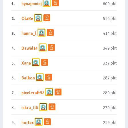
1.
bynajmniej
609 pkt
2.
OlaBe
556 pkt
3.
hanna_l
414 pkt
4.
Dawid14
349 pkt
5.
Xana
337 pkt
6.
Balkon
287 pkt
7.
pixelcraft92
280 pkt
8.
iskra_lili
279 pkt
9.
hortex
259 pkt