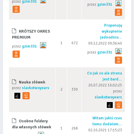
przez
gzim331
przez
gzim331
Proponuję
KRÓTSZY OKRES
wykupienie
PREMIUM
jednodnio...
1
672
09.12.2022 09:36:40
przez
gzim331
przez
gzim331
Co jak co ale strona
jest bard...
Nauka słówek
20.07.2022 16:02:25
przez
slavkotwoyears
2
339
przez
slavkotwoyears
Witam jakiś czas
Osobne foldery
temu dodałem...
dla własnych słówek
1
268
02.10.2021 17:15:23