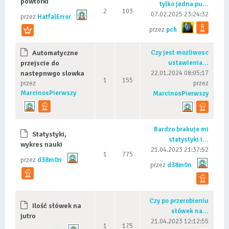
powtórki
tylko jedna pu...
2
103
07.02.2025 23:24:32
przez
HatfalError
przez
pch
Automatyczne
Czy jest mozliwosc
przejscie do
ustawienia...
nastepnwgo slowka
22.01.2024 08:05:17
1
155
przez
przez
MarcinosPierwszy
MarcinosPierwszy
Bardzo brakuje mi
Statystyki,
statystyki i...
wykres nauki
21.04.2023 21:37:52
1
775
przez
d38m0n
przez
d38m0n
Czy po przerobieniu
Ilość słówek na
słówek na...
jutro
21.04.2023 12:12:55
1
175