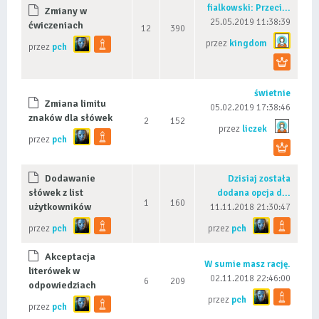
fialkowski: Przeci...
Zmiany w
25.05.2019 11:38:39
ćwiczeniach
12
390
przez
kingdom
przez
pch
świetnie
Zmiana limitu
05.02.2019 17:38:46
znaków dla słówek
2
152
przez
liczek
przez
pch
Dodawanie
Dzisiaj została
słówek z list
dodana opcja d...
1
160
użytkowników
11.11.2018 21:30:47
przez
pch
przez
pch
Akceptacja
W sumie masz rację.
literówek w
02.11.2018 22:46:00
6
209
odpowiedziach
przez
pch
przez
pch