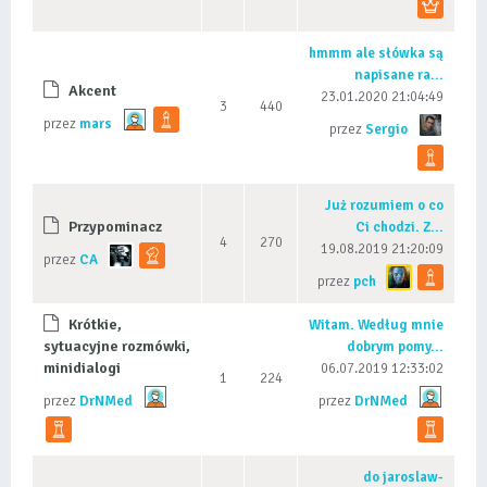
hmmm ale słówka są
napisane ra...
Akcent
23.01.2020 21:04:49
3
440
przez
mars
przez
Sergio
Już rozumiem o co
Przypominacz
Ci chodzi. Z...
4
270
19.08.2019 21:20:09
przez
CA
przez
pch
Krótkie,
Witam. Według mnie
sytuacyjne rozmówki,
dobrym pomy...
minidialogi
06.07.2019 12:33:02
1
224
przez
DrNMed
przez
DrNMed
do jaroslaw-