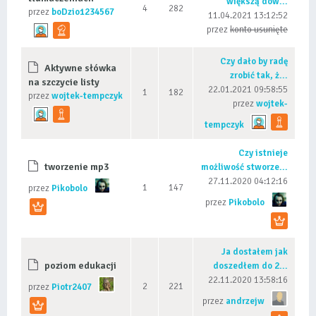
większą dow...
4
282
przez
boDzio1234567
11.04.2021 13:12:52
przez
konto usunięte
Czy dało by radę
Aktywne słówka
zrobić tak, ż...
na szczycie listy
22.01.2021 09:58:55
1
182
przez
wojtek-tempczyk
przez
wojtek-
tempczyk
Czy istnieje
tworzenie mp3
możliwość stworze...
27.11.2020 04:12:16
1
147
przez
Pikobolo
przez
Pikobolo
Ja dostałem jak
poziom edukacji
doszedłem do 2...
22.11.2020 13:58:16
2
221
przez
Piotr2407
przez
andrzejw