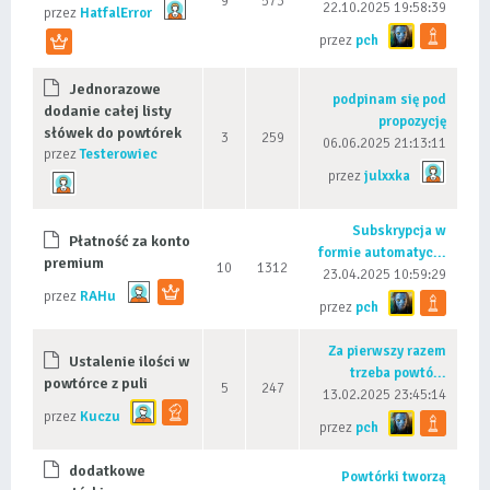
9
573
22.10.2025 19:58:39
przez
HatfalError
przez
pch
Jednorazowe
podpinam się pod
dodanie całej listy
propozycję
słówek do powtórek
3
259
06.06.2025 21:13:11
przez
Testerowiec
przez
julxxka
Subskrypcja w
Płatność za konto
formie automatyc...
premium
10
1312
23.04.2025 10:59:29
przez
RAHu
przez
pch
Za pierwszy razem
Ustalenie ilości w
trzeba powtó...
powtórce z puli
5
247
13.02.2025 23:45:14
przez
Kuczu
przez
pch
dodatkowe
Powtórki tworzą