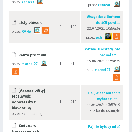
przez
xenizar
przez
xenizar
Wszystko z limitem
Listy słówek
do 105 powt...
2
194
22.07.2021 10:56:34
przez
RAHu
przez
pch
Witam. Niestety, nie
konto premium
posiadam...
15.06.2021 11:54:39
1
210
przez
marcel27
przez
marcel27
[Accessibility]
Hej, w zadaniach z
Możliwość
wyborem pr...
odpowiedzi z
1
219
11.04.2021 13:57:19
klawiatury
przez
konto usunięte
przez
konto usunięte
Zmiana w
Fajnie byłoby mieć
tłumaczeniach