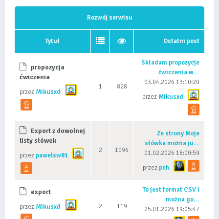
Rozwój serwisu
Tytuł
Ostatni post
Składam propozycje
propozycja
ćwiczenia w...
ćwiczenia
03.04.2026 13:10:20
1
828
przez
Mikusxd
przez
Mikusxd
Export z dowolnej
Ze strony Moje
listy słówek
słówka można ju...
2
1096
01.02.2026 18:00:59
przez
pawelsw81
przez
pch
To jest format CSV i
export
można go...
2
119
przez
Mikusxd
25.01.2026 19:05:47