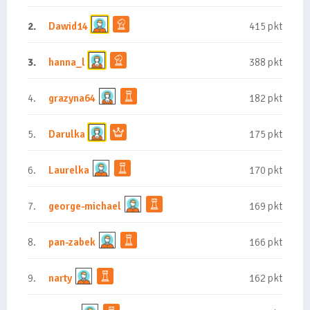
2.
Dawid14
415 pkt
3.
hanna_l
388 pkt
4.
grazyna64
182 pkt
5.
Darulka
175 pkt
6.
Laurelka
170 pkt
7.
george-michael
169 pkt
8.
pan-zabek
166 pkt
9.
narty
162 pkt