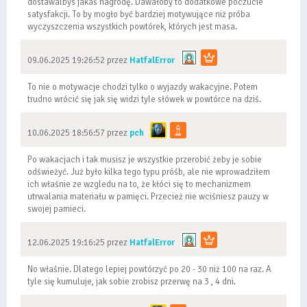
dostawalbys jakaś nagrodę. Dawałoby to dodatkowe poczucie
satysfakcji. To by mogło być bardziej motywujące niż próba
wyczyszczenia wszystkich powtórek, których jest masa.
09.06.2025 19:26:52 przez
HatfalError
To nie o motywacje chodzi tylko o wyjazdy wakacyjne. Potem
trudno wrócić się jak się widzi tyle słówek w powtórce na dziś.
10.06.2025 18:56:57 przez
pch
Po wakacjach i tak musisz je wszystkie przerobić żeby je sobie
odświeżyć. Już było kilka tego typu próśb, ale nie wprowadziłem
ich właśnie ze wzgledu na to, że kłóci się to mechanizmem
utrwalania materiału w pamięci. Przecież nie wciśniesz pauzy w
swojej pamieci.
12.06.2025 19:16:25 przez
HatfalError
No właśnie. Dlatego lepiej powtórzyć po 20 - 30 niż 100 na raz. A
tyle się kumuluje, jak sobie zrobisz przerwę na 3 , 4 dni.