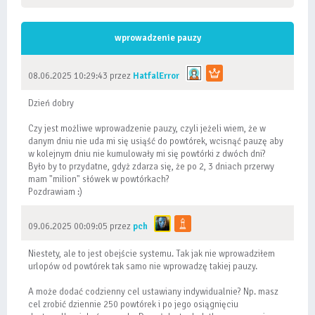
wprowadzenie pauzy
08.06.2025 10:29:43 przez
HatfalError
Dzień dobry
Czy jest możliwe wprowadzenie pauzy, czyli jeżeli wiem, że w
danym dniu nie uda mi się usiąść do powtórek, wcisnąć pauzę aby
w kolejnym dniu nie kumulowały mi się powtórki z dwóch dni?
Było by to przydatne, gdyż zdarza się, że po 2, 3 dniach przerwy
mam "milion" słówek w powtórkach?
Pozdrawiam :)
09.06.2025 00:09:05 przez
pch
Niestety, ale to jest obejście systemu. Tak jak nie wprowadziłem
urlopów od powtórek tak samo nie wprowadzę takiej pauzy.
A może dodać codzienny cel ustawiany indywidualnie? Np. masz
cel zrobić dziennie 250 powtórek i po jego osiągnięciu