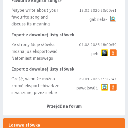
Favourite English songs?
tez ze wszys...
Maybe write about your
12.03.2026 20:03:41
favourite song and
gabriela-
discuss its meaning
Export z dowolnej listy słówek
Ze strony Moje słówka
01.02.2026 18:00:59
można już eksportować.
pch
Natomiast masowego
importu nie będę robił
Export z dowolnej listy słówek
bo wiąże się...
Cześć, wiem że można
29.01.2026 11:22:47
zrobić eksport słówek ze
pawelsw81
stworzonej przez siebie
listy, albo z
wyróżnionych lis...
Przejdź na forum
Losowe słówka