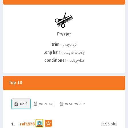
Fryzjer
trim
- przyciąć
long hair
- długie włosy
conditioner
- odżywka
Top 10
dziś
wczoraj
w serwisie
1.
raf1978
1193 pkt