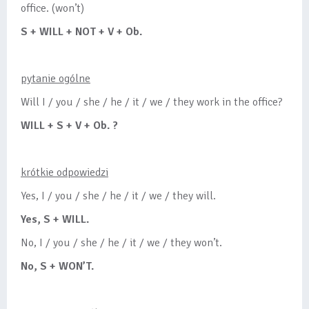
office. (won’t)
S + WILL + NOT + V + Ob.
pytanie ogólne
Will I / you / she / he / it / we / they work in the office?
WILL + S + V + Ob. ?
krótkie odpowiedzi
Yes, I / you / she / he / it / we / they will.
Yes, S + WILL.
No, I / you / she / he / it / we / they won’t.
No, S + WON’T.