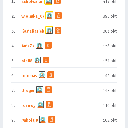
1.
EchoFusion
417 pkt
2.
wiolinka_07
395 pkt
3.
KasiaKasiek
301 pkt
4.
AniaZk
158 pkt
5.
ola88
151 pkt
6.
tolomas
149 pkt
7.
Droger
143 pkt
8.
rozowy
116 pkt
9.
Mikolaj9
102 pkt