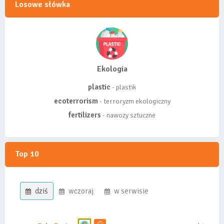
Losowe słówka
Ekologia
plastic
- plastik
ecoterrorism
- terroryzm ekologiczny
fertilizers
- nawozy sztuczne
Top 10
dziś
wczoraj
w serwisie