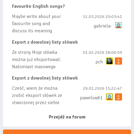
dodanych do listy, czy
Favourite English songs?
tez ze wszys...
Maybe write about your
12.03.2026 20:03:41
favourite song and
gabriela-
discuss its meaning
Export z dowolnej listy słówek
Ze strony Moje słówka
01.02.2026 18:00:59
można już eksportować.
pch
Natomiast masowego
importu nie będę robił
Export z dowolnej listy słówek
bo wiąże się...
Cześć, wiem że można
29.01.2026 11:22:47
zrobić eksport słówek ze
pawelsw81
stworzonej przez siebie
listy, albo z
wyróżnionych lis...
Przejdź na forum