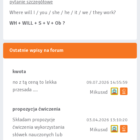
pytanie szczegółowe
Where will I / you / she / he / it / we / they work?
WH + WILL + S + V + Ob ?
Ostatnie wpisy na forum
kwota
no z tą ceną to lekka
09.07.2026 14:55:59
przesada ....
Mikusxd
propozycja ćwiczenia
Składam propozycje
03.04.2026 13:10:20
ćwiczenia wykorzystania
Mikusxd
słówek nauczonych lub