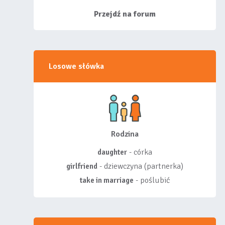
siebie listy, albo z
wyróżnionych lis...
Przejdź na forum
Losowe słówka
Rodzina
- córka
daughter
- dziewczyna (partnerka)
girlfriend
- poślubić
take in marriage