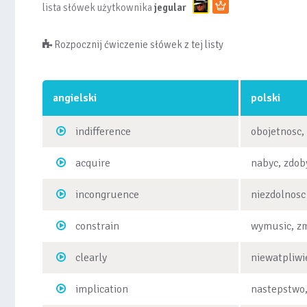
lista słówek użytkownika
jegular
Rozpocznij ćwiczenie słówek z tej listy
angielski
polski
indifference
obojetnosc,
acquire
nabyc, zdob
incongruence
niezdolnosc
constrain
wymusic, z
clearly
niewatpliwi
implication
nastepstwo