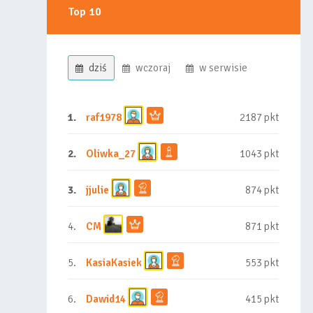
Top 10
dziś
wczoraj
w serwisie
1.
raf1978
2187 pkt
2.
Oliwka_27
1043 pkt
3.
jjulie
874 pkt
4.
CM
871 pkt
5.
KasiaKasiek
553 pkt
6.
Dawid14
415 pkt