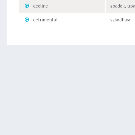
decline
spadek, upa
detrimental
szkodliwy