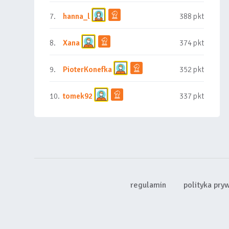
7.
hanna_l
388 pkt
8.
Xana
374 pkt
9.
PioterKonefka
352 pkt
10.
tomek92
337 pkt
regulamin
polityka pry