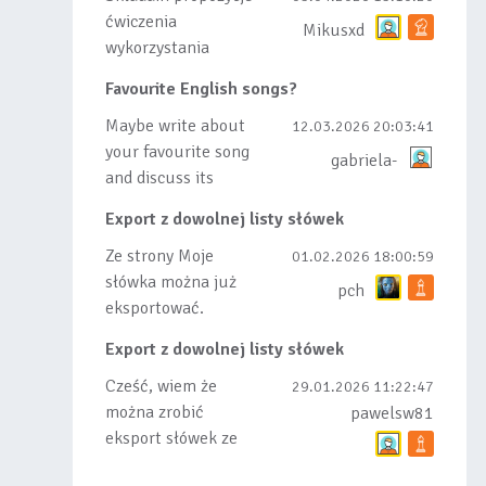
ćwiczenia
Mikusxd
wykorzystania
słówek nauczonych
Favourite English songs?
lub dodanych do
listy, czy tez ze
Maybe write about
12.03.2026 20:03:41
wszys...
your favourite song
gabriela-
and discuss its
meaning
Export z dowolnej listy słówek
Ze strony Moje
01.02.2026 18:00:59
słówka można już
pch
eksportować.
Natomiast
Export z dowolnej listy słówek
masowego importu
nie będę robił bo
Cześć, wiem że
29.01.2026 11:22:47
wiąże się...
można zrobić
pawelsw81
eksport słówek ze
stworzonej przez