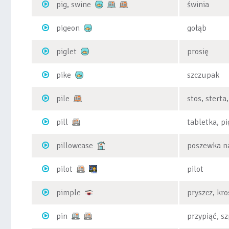
pig, swine
świnia
pigeon
gołąb
piglet
prosię
pike
szczupak
pile
stos, sterta
pill
tabletka, p
pillowcase
poszewka n
pilot
pilot
pimple
pryszcz, kro
pin
przypiąć, sz