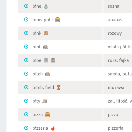
pine
sosna
pineapple
ananas
pink
różowy
pint
około pół li
pipe
rura, fajka
pitch
smoła, puła
pitch, field
murawa
pity
żal, litość,
pizza
pizza
pizzeria
pizzeria