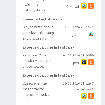
ćwiczenia
Mikusxd
wykorzystania
słówek nauczonych
Favourite English songs?
lub dodanych do
listy, czy tez ze
Maybe write about
12.03.2026 20:03:41
wszys...
your favourite song
gabriela-
and discuss its
meaning
Export z dowolnej listy słówek
Ze strony Moje
01.02.2026 18:00:59
słówka można już
pch
eksportować.
Natomiast
Export z dowolnej listy słówek
masowego importu
nie będę robił bo
Cześć, wiem że
29.01.2026 11:22:47
wiąże się...
można zrobić
pawelsw81
eksport słówek ze
stworzonej przez