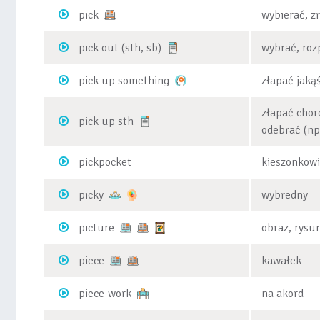
pick
wybierać, z
pick out (sth, sb)
wybrać, roz
pick up something
złapać jaką
złapać chor
pick up sth
odebrać (np
pickpocket
kieszonkow
picky
wybredny
picture
obraz, rysun
piece
kawałek
piece-work
na akord