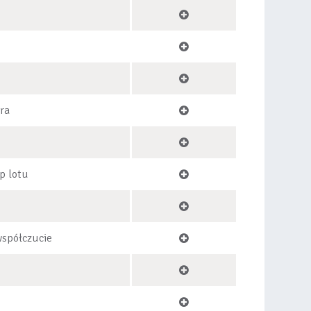
tra
p lotu
 współczucie