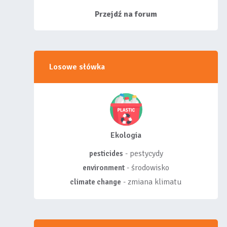
siebie listy, albo z
wyróżnionych lis...
Przejdź na forum
Losowe słówka
Ekologia
- pestycydy
pesticides
- środowisko
environment
- zmiana klimatu
climate change