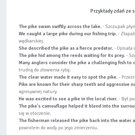
Przykłady zdań ze
The pike swam swiftly across the lake.
- Szczupak płyną
We caught a large pike during our fishing trip.
- Złapal
wędkarskiej.
She described the pike as a fierce predator.
- Opisała 
The pike hid among the reeds waiting for its prey.
- Sz
Many anglers consider the pike a challenging fish to 
trudną do złowienia rybę.
The clear water made it easy to spot the pike.
- Przez
Pike are known for their sharp teeth and aggressive n
agresywnej natury.
He was excited to see a pike in the local river.
- Był po
The pike's camouflage helped it blend into the surro
się w otoczenie.
The fisherman released the pike back into the water a
powrotem do wody po jego zmierzeniu.