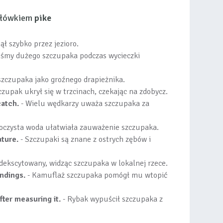
 słówkiem
pike
ł szybko przez jezioro.
iśmy dużego szczupaka podczas wycieczki
szczupaka jako groźnego drapieżnika.
czupak ukrył się w trzcinach, czekając na zdobycz.
catch.
- Wielu wędkarzy uważa szczupaka za
roczysta woda ułatwiała zauważenie szczupaka.
ature.
- Szczupaki są znane z ostrych zębów i
dekscytowany, widząc szczupaka w lokalnej rzece.
undings.
- Kamuflaż szczupaka pomógł mu wtopić
fter measuring it.
- Rybak wypuścił szczupaka z