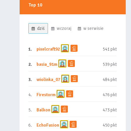
Top 10
dziś
wczoraj
w serwisie
1.
pixelcraft92
541 pkt
2.
basia_91m
539 pkt
3.
wiolinka_07
484 pkt
4.
Firestorm
476 pkt
5.
Balkon
473 pkt
6.
EchoFusion
450 pkt