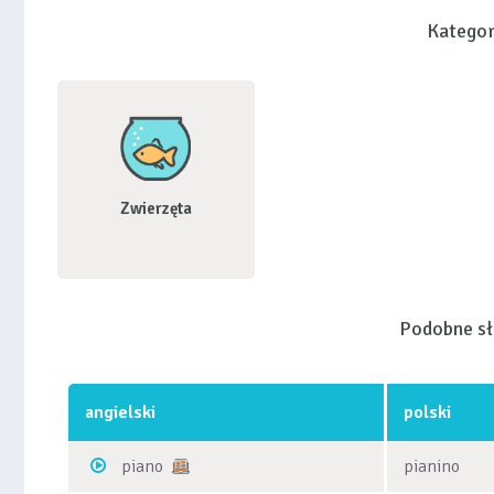
Kategor
Zwierzęta
Podobne s
angielski
polski
piano
pianino