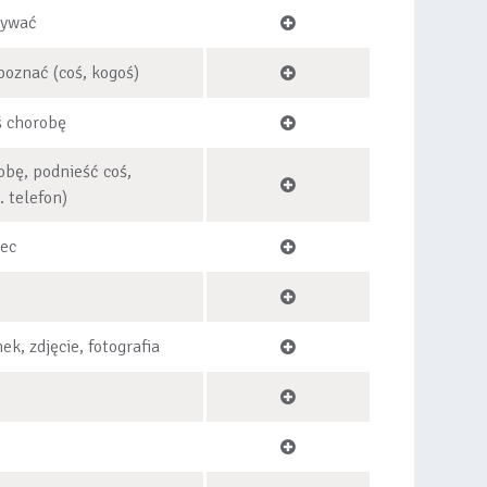
rywać
poznać (coś, kogoś)
ś chorobę
obę, podnieść coś,
. telefon)
iec
ek, zdjęcie, fotografia