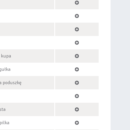
, kupa
igułka
a poduszkę
sta
pilka