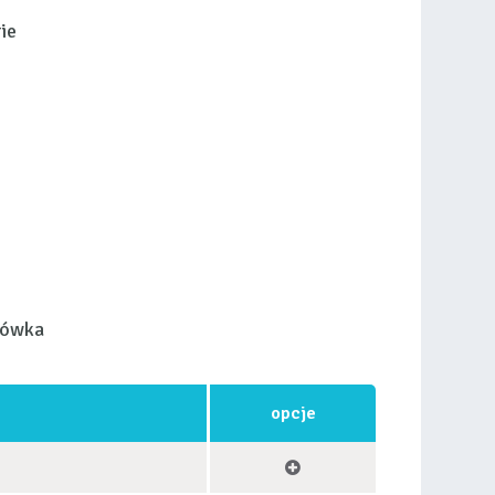
ie
łówka
opcje