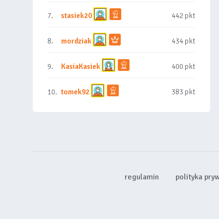
7.
stasiek20
442 pkt
8.
mordziak
434 pkt
9.
KasiaKasiek
400 pkt
10.
tomek92
383 pkt
regulamin
polityka pry