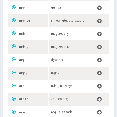
gumka
rubber
śmieci, głupoty, bzdury
rubbish
niegrzeczny
rude
niegrzecznie
rudely
dywanik
rug
rugby
rugby
ruina, niszczyć
ruin
zrujnowany,
ruined
reguła, zasada
rule