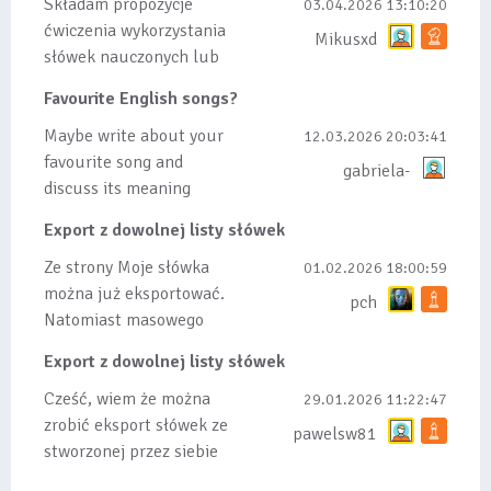
Składam propozycje
03.04.2026 13:10:20
ćwiczenia wykorzystania
Mikusxd
słówek nauczonych lub
dodanych do listy, czy
Favourite English songs?
tez ze wszys...
Maybe write about your
12.03.2026 20:03:41
favourite song and
gabriela-
discuss its meaning
Export z dowolnej listy słówek
Ze strony Moje słówka
01.02.2026 18:00:59
można już eksportować.
pch
Natomiast masowego
importu nie będę robił
Export z dowolnej listy słówek
bo wiąże się...
Cześć, wiem że można
29.01.2026 11:22:47
zrobić eksport słówek ze
pawelsw81
stworzonej przez siebie
listy, albo z