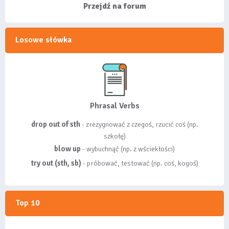
wyróżnionych lis...
Przejdź na forum
Losowe słówka
Phrasal Verbs
drop out of sth
- zrezygnować z czegoś, rzucić coś (np.
szkołę)
blow up
- wybuchnąć (np. z wściekłości)
try out (sth, sb)
- próbować, testować (np. coś, kogoś)
Top 10