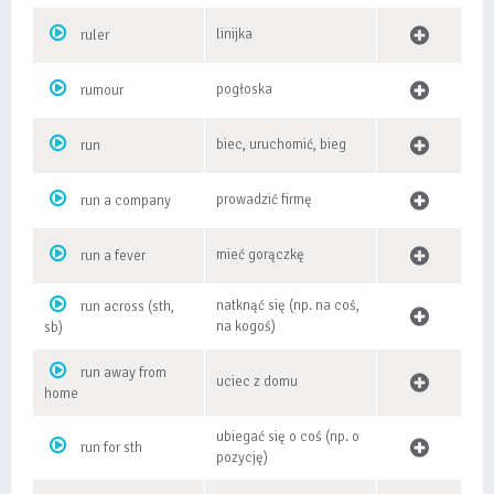
linijka
ruler
pogłoska
rumour
biec, uruchomić, bieg
run
prowadzić firmę
run a company
mieć gorączkę
run a fever
natknąć się (np. na coś,
run across (sth,
na kogoś)
sb)
run away from
uciec z domu
home
ubiegać się o coś (np. o
run for sth
pozycję)