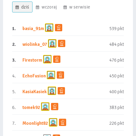
dziś
wczoraj
w serwisie
1.
basia_91m
539 pkt
2.
wiolinka_07
484 pkt
3.
Firestorm
476 pkt
4.
EchoFusion
450 pkt
5.
KasiaKasiek
400 pkt
6.
tomek92
383 pkt
7.
Moonlight82
226 pkt