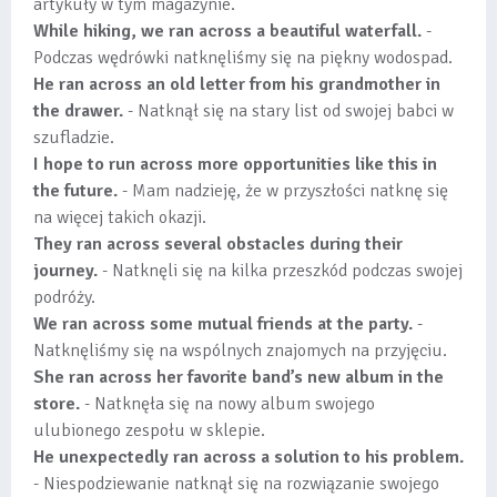
artykuły w tym magazynie.
While hiking, we ran across a beautiful waterfall.
-
Podczas wędrówki natknęliśmy się na piękny wodospad.
He ran across an old letter from his grandmother in
the drawer.
- Natknął się na stary list od swojej babci w
szufladzie.
I hope to run across more opportunities like this in
the future.
- Mam nadzieję, że w przyszłości natknę się
na więcej takich okazji.
They ran across several obstacles during their
journey.
- Natknęli się na kilka przeszkód podczas swojej
podróży.
We ran across some mutual friends at the party.
-
Natknęliśmy się na wspólnych znajomych na przyjęciu.
She ran across her favorite band’s new album in the
store.
- Natknęła się na nowy album swojego
ulubionego zespołu w sklepie.
He unexpectedly ran across a solution to his problem.
- Niespodziewanie natknął się na rozwiązanie swojego