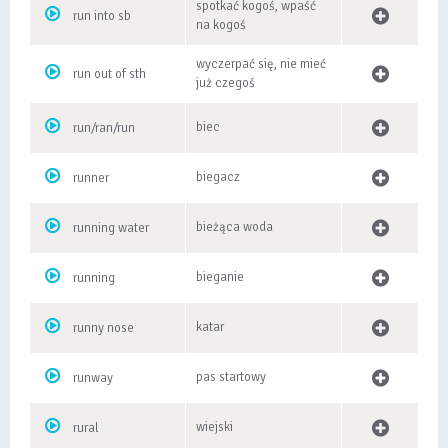
spotkać kogoś, wpaść
run into sb
na kogoś
wyczerpać się, nie mieć
run out of sth
już czegoś
biec
run/ran/run
biegacz
runner
bieżąca woda
running water
bieganie
running
katar
runny nose
pas startowy
runway
wiejski
rural