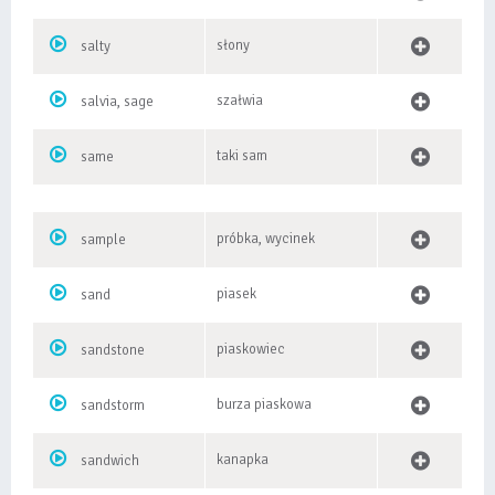
słony
salty
szałwia
salvia, sage
taki sam
same
próbka, wycinek
sample
piasek
sand
piaskowiec
sandstone
burza piaskowa
sandstorm
kanapka
sandwich