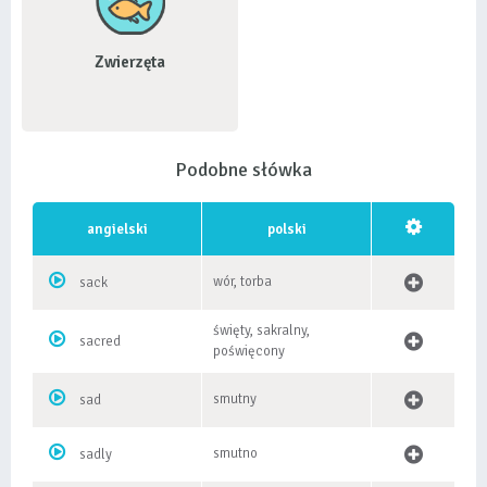
Zwierzęta
Podobne słówka
angielski
polski
wór, torba
sack
święty, sakralny,
sacred
poświęcony
smutny
sad
smutno
sadly