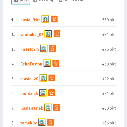
1.
basia_91m
539 pkt
2.
wiolinka_07
484 pkt
3.
Firestorm
476 pkt
4.
EchoFusion
450 pkt
5.
stasiek20
442 pkt
6.
mordziak
434 pkt
7.
KasiaKasiek
400 pkt
8.
tomek92
383 pkt