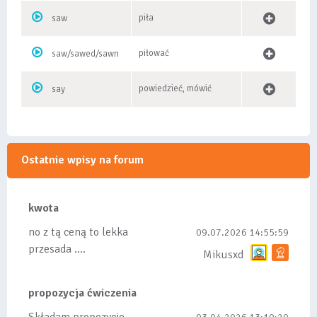
piła
saw
piłować
saw/sawed/sawn
powiedzieć, mówić
say
Ostatnie wpisy na forum
kwota
no z tą ceną to lekka
09.07.2026 14:55:59
przesada ....
Mikusxd
propozycja ćwiczenia