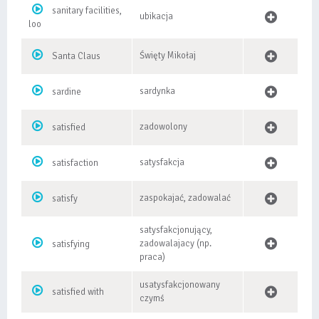
sanitary facilities,
ubikacja
loo
Święty Mikołaj
Santa Claus
sardynka
sardine
zadowolony
satisfied
satysfakcja
satisfaction
zaspokajać, zadowalać
satisfy
satysfakcjonujący,
zadowalajacy (np.
satisfying
praca)
usatysfakcjonowany
satisfied with
czymś