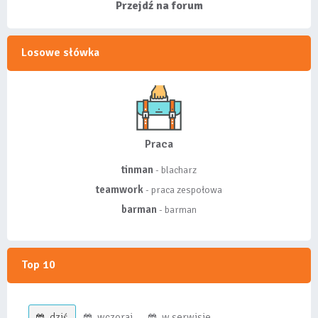
wyróżnionych lis...
Przejdź na forum
Losowe słówka
Praca
tinman
- blacharz
teamwork
- praca zespołowa
barman
- barman
Top 10
dziś
wczoraj
w serwisie