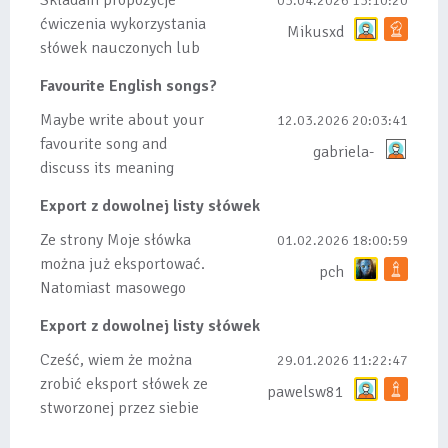
Składam propozycje
03.04.2026 13:10:20
ćwiczenia wykorzystania
Mikusxd
słówek nauczonych lub
dodanych do listy, czy
Favourite English songs?
tez ze wszys...
Maybe write about your
12.03.2026 20:03:41
favourite song and
gabriela-
discuss its meaning
Export z dowolnej listy słówek
Ze strony Moje słówka
01.02.2026 18:00:59
można już eksportować.
pch
Natomiast masowego
importu nie będę robił
Export z dowolnej listy słówek
bo wiąże się...
Cześć, wiem że można
29.01.2026 11:22:47
zrobić eksport słówek ze
pawelsw81
stworzonej przez siebie
listy, albo z