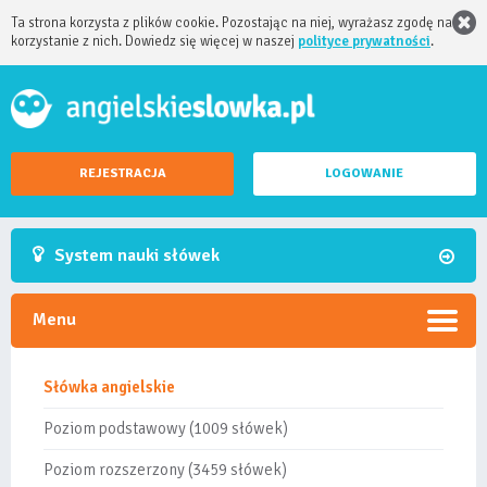
Ta strona korzysta z plików cookie. Pozostając na niej, wyrażasz zgodę na
korzystanie z nich. Dowiedz się więcej w naszej
polityce prywatności
.
REJESTRACJA
LOGOWANIE
System nauki słówek
Menu
Słówka angielskie
Poziom podstawowy (1009 słówek)
Poziom rozszerzony (3459 słówek)