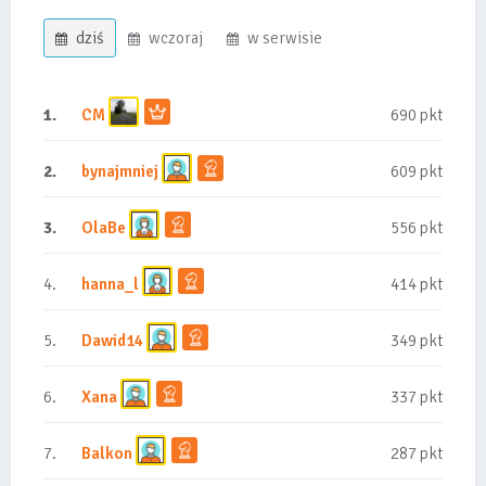
dziś
wczoraj
w serwisie
1.
CM
690 pkt
2.
bynajmniej
609 pkt
3.
OlaBe
556 pkt
4.
hanna_l
414 pkt
5.
Dawid14
349 pkt
6.
Xana
337 pkt
7.
Balkon
287 pkt