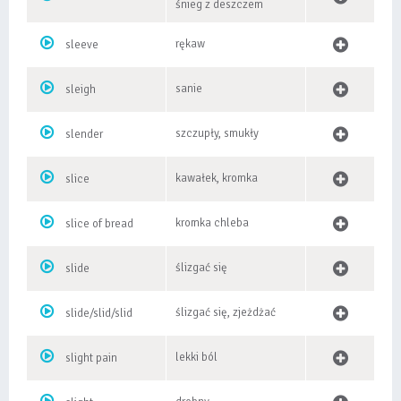
śnieg z deszczem
rękaw
sleeve
sanie
sleigh
szczupły, smukły
slender
kawałek, kromka
slice
kromka chleba
slice of bread
ślizgać się
slide
ślizgać się, zjeżdżać
slide/slid/slid
lekki ból
slight pain