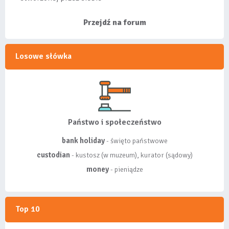
listy, albo z
wyróżnionych lis...
Przejdź na forum
Losowe słówka
Państwo i społeczeństwo
bank holiday
- święto państwowe
custodian
- kustosz (w muzeum), kurator (sądowy)
money
- pieniądze
Top 10