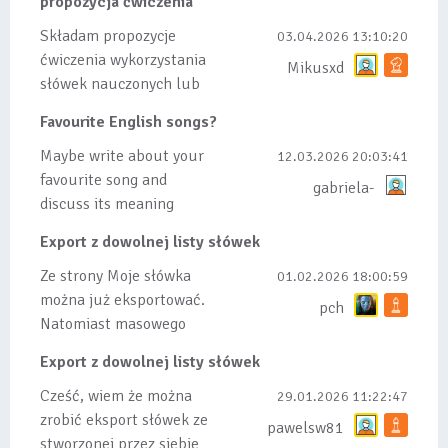
propozycja ćwiczenia
Składam propozycje
03.04.2026 13:10:20
ćwiczenia wykorzystania
Mikusxd
słówek nauczonych lub
dodanych do listy, czy
Favourite English songs?
tez ze wszys...
Maybe write about your
12.03.2026 20:03:41
favourite song and
gabriela-
discuss its meaning
Export z dowolnej listy słówek
Ze strony Moje słówka
01.02.2026 18:00:59
można już eksportować.
pch
Natomiast masowego
importu nie będę robił
Export z dowolnej listy słówek
bo wiąże się...
Cześć, wiem że można
29.01.2026 11:22:47
zrobić eksport słówek ze
pawelsw81
stworzonej przez siebie