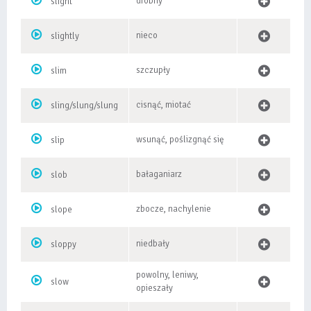
drobny
slight
nieco
slightly
szczupły
slim
cisnąć, miotać
sling/slung/slung
wsunąć, poślizgnąć się
slip
bałaganiarz
slob
zbocze, nachylenie
slope
niedbały
sloppy
powolny, leniwy,
slow
opieszały