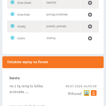
zwolnić
slow down
pociąg osobowy
slow train
powoli, pomału
slowly
slumsy
slums
Ostatnie wpisy na forum
kwota
no z tą ceną to lekka
09.07.2026 14:55:59
przesada ....
Mikusxd