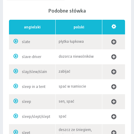
Podobne słówka
angielski
polski
płytka łupkowa
slate
dozorca niewolników
slave-driver
zabijać
slay/slew/slain
spać w namiocie
sleep in a tent
sen, spać
sleep
spać
sleep/slept/slept
deszcz ze śniegiem,
sleet