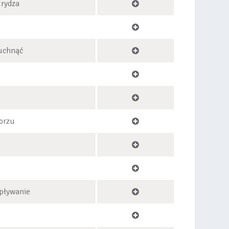
urydza
puchnąć
orzu
pływanie