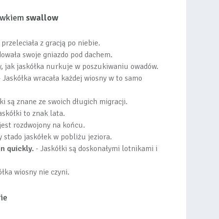
łówkiem
swallow
przeleciała z gracją po niebie.
dowała swoje gniazdo pod dachem.
y, jak jaskółka nurkuje w poszukiwaniu owadów.
 Jaskółka wracała każdej wiosny w to samo
ki są znane ze swoich długich migracji.
askółki to znak lata.
 jest rozdwojony na końcu.
 stado jaskółek w pobliżu jeziora.
n quickly.
- Jaskółki są doskonałymi lotnikami i
ółka wiosny nie czyni.
ie