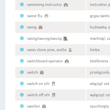
swimming instructor
instruktor 
swine flu
grypa świńs
swing
huśtawka, o
swing/swung/swung
machnąć, z
swiss stone pine, arolla
limba
switchboard operator
telefonista
switch
przełącznik
switch on sth
włączyć coś
switch off sth
wyłączyć co
swollen
opuchnięty