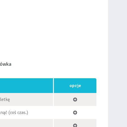
łówka
opcje
letkę
nąć (coś czas.)