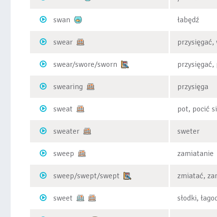
swan
łabędź
swear
przysięgać,
swear/swore/sworn
przysięgać,
swearing
przysięga
sweat
pot, pocić s
sweater
sweter
sweep
zamiatanie
sweep/swept/swept
zmiatać, za
sweet
słodki, łago