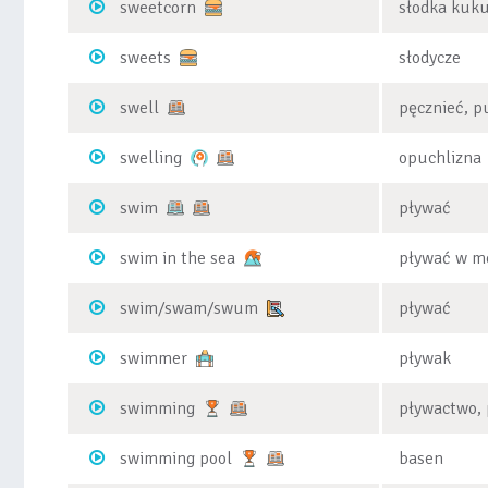
sweetcorn
słodka kuk
sweets
słodycze
swell
pęcznieć, 
swelling
opuchlizna
swim
pływać
swim in the sea
pływać w m
swim/swam/swum
pływać
swimmer
pływak
swimming
pływactwo, 
swimming pool
basen