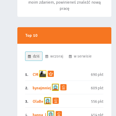
moim zdaniem, powinieneś znaleźć nową
pracę
Top 10
dziś
wczoraj
w serwisie
1.
CM
690 pkt
2.
bynajmniej
609 pkt
3.
OlaBe
556 pkt
4.
hanna_l
414 pkt