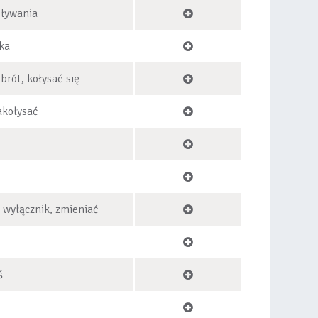
pływania
ka
brót, kołysać się
akołysać
, wyłącznik, zmieniać
ś