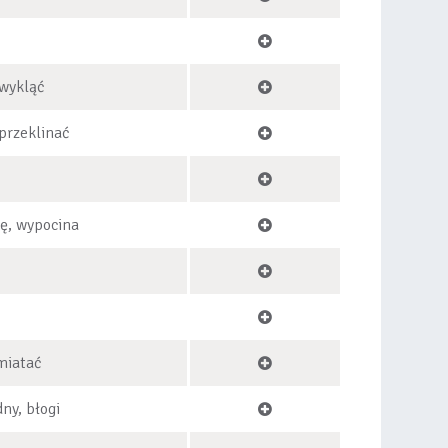
 wykląć
 przeklinać
ię, wypocina
miatać
dny, błogi