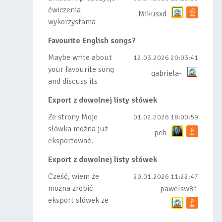
ćwiczenia
Mikusxd
wykorzystania
słówek nauczonych
Favourite English songs?
lub dodanych do
listy, czy tez ze
Maybe write about
12.03.2026 20:03:41
wszys...
your favourite song
gabriela-
and discuss its
meaning
Export z dowolnej listy słówek
Ze strony Moje
01.02.2026 18:00:59
słówka można już
pch
eksportować.
Natomiast
Export z dowolnej listy słówek
masowego importu
nie będę robił bo
Cześć, wiem że
29.01.2026 11:22:47
wiąże się...
można zrobić
pawelsw81
eksport słówek ze
stworzonej przez