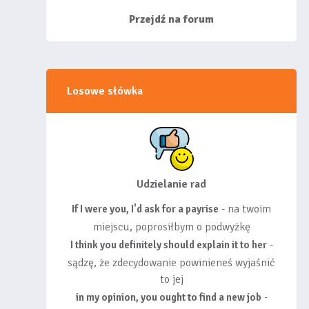
siebie listy, albo z
wyróżnionych lis...
Przejdź na forum
Losowe słówka
Udzielanie rad
- na twoim
If I were you, I'd ask for a payrise
miejscu, poprosiłbym o podwyżkę
-
I think you definitely should explain it to her
sądzę, że zdecydowanie powinieneś wyjaśnić
to jej
-
in my opinion, you ought to find a new job