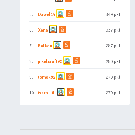
5.
Dawid14
349 pkt
6.
Xana
337 pkt
7.
Balkon
287 pkt
8.
pixelcraft92
280 pkt
9.
tomek92
279 pkt
10.
iskra_lili
279 pkt