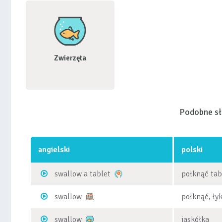
Zwierzęta
Podobne s
angielski
polski
swallow a tablet
połknąć tab
swallow
połknąć, łyk
swallow
jaskółka