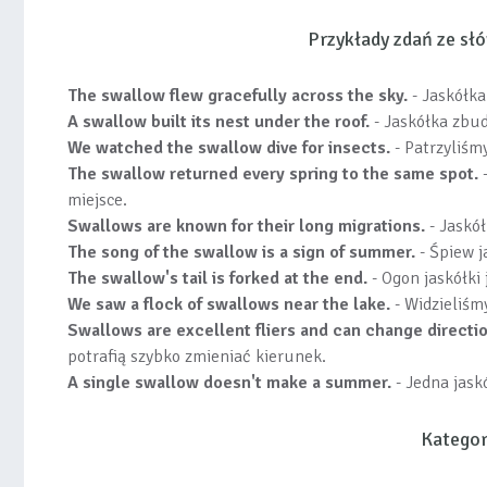
Przykłady zdań ze s
The swallow flew gracefully across the sky.
- Jaskółka 
A swallow built its nest under the roof.
- Jaskółka zbu
We watched the swallow dive for insects.
- Patrzyliśm
The swallow returned every spring to the same spot.
-
miejsce.
Swallows are known for their long migrations.
- Jaskół
The song of the swallow is a sign of summer.
- Śpiew j
The swallow's tail is forked at the end.
- Ogon jaskółki
We saw a flock of swallows near the lake.
- Widzieliśmy
Swallows are excellent fliers and can change directio
potrafią szybko zmieniać kierunek.
A single swallow doesn't make a summer.
- Jedna jask
Kategor