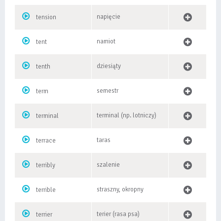
napięcie
tension
namiot
tent
dziesiąty
tenth
semestr
term
terminal (np. lotniczy)
terminal
taras
terrace
szalenie
terribly
straszny, okropny
terrible
terier (rasa psa)
terrier