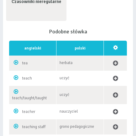
Czasowniki nieregularne
Podobne słówka
angielski
polski
herbata
tea
uczyć
teach
uczyć
teach/taught/taught
nauczyciel
teacher
grono pedagogiczne
teaching staff