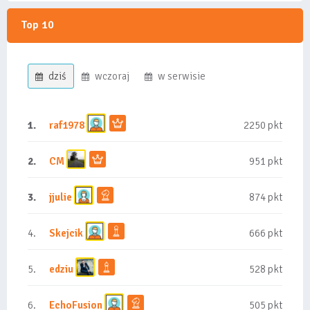
Top 10
dziś
wczoraj
w serwisie
1.
raf1978
2250 pkt
2.
CM
951 pkt
3.
jjulie
874 pkt
4.
Skejcik
666 pkt
5.
edziu
528 pkt
6.
EchoFusion
505 pkt