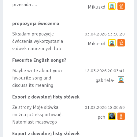
przesada ....
Mikusxd
propozycja ćwiczenia
Składam propozycje
03.04.2026 13:10:20
ćwiczenia wykorzystania
Mikusxd
słówek nauczonych lub
dodanych do listy, czy
Favourite English songs?
tez ze wszys...
Maybe write about your
12.03.2026 20:03:41
favourite song and
gabriela-
discuss its meaning
Export z dowolnej listy słówek
Ze strony Moje słówka
01.02.2026 18:00:59
można już eksportować.
pch
Natomiast masowego
importu nie będę robił
Export z dowolnej listy słówek
bo wiąże się...