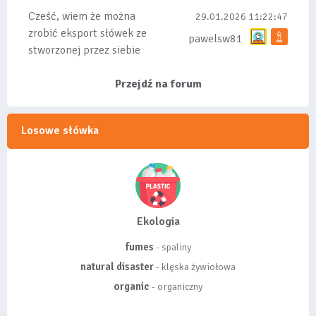
Cześć, wiem że można
29.01.2026 11:22:47
zrobić eksport słówek ze
pawelsw81
stworzonej przez siebie
listy, albo z
wyróżnionych lis...
Przejdź na forum
Losowe słówka
Ekologia
fumes
- spaliny
natural disaster
- klęska żywiołowa
organic
- organiczny