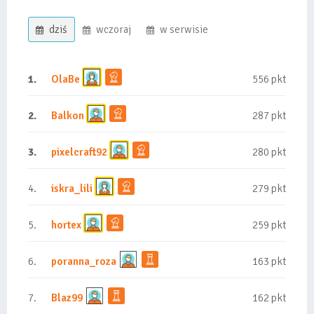
dziś
wczoraj
w serwisie
1.
OlaBe
556 pkt
2.
Balkon
287 pkt
3.
pixelcraft92
280 pkt
4.
iskra_lili
279 pkt
5.
hortex
259 pkt
6.
poranna_roza
163 pkt
7.
Blaz99
162 pkt