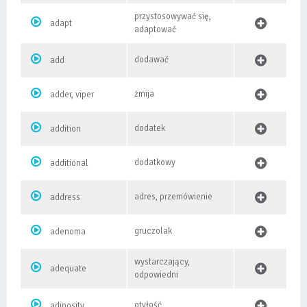
przystosowywać się,
adapt
adaptować
dodawać
add
żmija
adder, viper
dodatek
addition
dodatkowy
additional
adres, przemówienie
address
gruczolak
adenoma
wystarczający,
adequate
odpowiedni
otyłość
adiposity