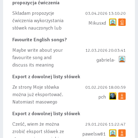
propozycja ćwiczenia
Składam propozycje
03.04.2026 13:10:20
ćwiczenia wykorzystania
Mikusxd
słówek nauczonych lub
dodanych do listy, czy
Favourite English songs?
tez ze wszys...
Maybe write about your
12.03.2026 20:03:41
favourite song and
gabriela-
discuss its meaning
Export z dowolnej listy słówek
Ze strony Moje słówka
01.02.2026 18:00:59
można już eksportować.
pch
Natomiast masowego
importu nie będę robił
Export z dowolnej listy słówek
bo wiąże się...
Cześć, wiem że można
29.01.2026 11:22:47
zrobić eksport słówek ze
pawelsw81