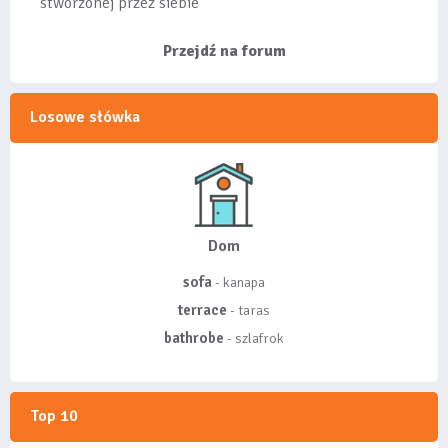
stworzonej przez siebie
listy, albo z
wyróżnionych lis...
Przejdź na forum
Losowe słówka
Dom
sofa
- kanapa
terrace
- taras
bathrobe
- szlafrok
Top 10