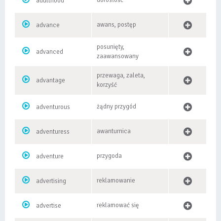
dorosłość
adulthood
awans, postęp
advance
posunięty,
advanced
zaawansowany
przewaga, zaleta,
advantage
korzyść
żądny przygód
adventurous
awanturnica
adventuress
przygoda
adventure
reklamowanie
advertising
reklamować się
advertise