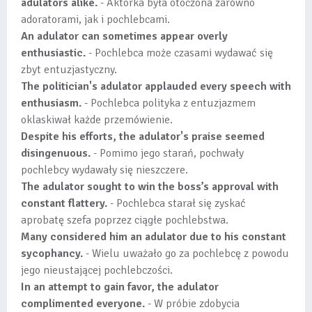
adulators alike.
- Aktorka była otoczona zarówno
adoratorami, jak i pochlebcami.
An adulator can sometimes appear overly
enthusiastic.
- Pochlebca może czasami wydawać się
zbyt entuzjastyczny.
The politician's adulator applauded every speech with
enthusiasm.
- Pochlebca polityka z entuzjazmem
oklaskiwał każde przemówienie.
Despite his efforts, the adulator's praise seemed
disingenuous.
- Pomimo jego starań, pochwały
pochlebcy wydawały się nieszczere.
The adulator sought to win the boss’s approval with
constant flattery.
- Pochlebca starał się zyskać
aprobatę szefa poprzez ciągłe pochlebstwa.
Many considered him an adulator due to his constant
sycophancy.
- Wielu uważało go za pochlebcę z powodu
jego nieustającej pochlebczości.
In an attempt to gain favor, the adulator
complimented everyone.
- W próbie zdobycia