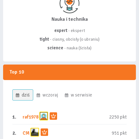
Nauka i technika
expert
- ekspert
tight
- ciasny, obcisły (o ubraniu)
science
- nauka (ścisła)
Top 10
dziś
wczoraj
w serwisie
1.
raf1978
2250 pkt
2.
CM
951 pkt