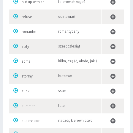
tolerować kogoś
put up with sb
odmawiać
refuse
romantyczny
romantic
sześćdziesiąt
sixty
kilka, część, około, jakiś
some
burzowy
stormy
ssać
suck
lato
summer
nadzór, kierownictwo
supervision