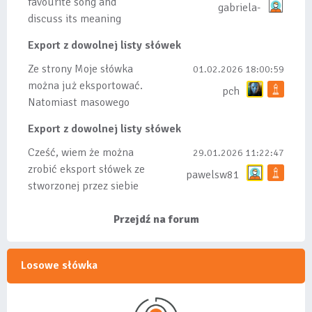
favourite song and
gabriela-
discuss its meaning
Export z dowolnej listy słówek
Ze strony Moje słówka
01.02.2026 18:00:59
można już eksportować.
pch
Natomiast masowego
importu nie będę robił
Export z dowolnej listy słówek
bo wiąże się...
Cześć, wiem że można
29.01.2026 11:22:47
zrobić eksport słówek ze
pawelsw81
stworzonej przez siebie
listy, albo z
wyróżnionych lis...
Przejdź na forum
Losowe słówka