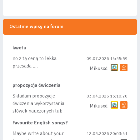
Ostatnie wpisy na forum
kwota
no z tą ceną to lekka
09.07.2026 14:55:59
przesada ....
Mikusxd
propozycja ćwiczenia
Składam propozycje
03.04.2026 13:10:20
ćwiczenia wykorzystania
Mikusxd
słówek nauczonych lub
dodanych do listy, czy
Favourite English songs?
tez ze wszys...
Maybe write about your
12.03.2026 20:03:41