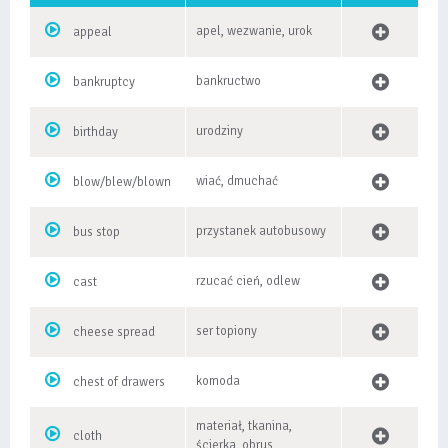
apel, wezwanie, urok
appeal
bankructwo
bankruptcy
urodziny
birthday
wiać, dmuchać
blow/blew/blown
przystanek autobusowy
bus stop
rzucać cień, odlew
cast
ser topiony
cheese spread
komoda
chest of drawers
materiał, tkanina,
cloth
ścierka, obrus