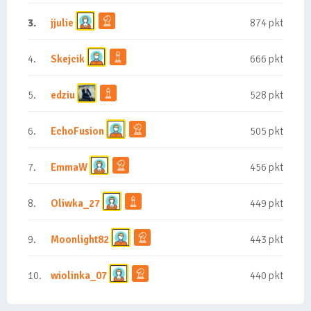
3.
jjulie
874 pkt
4.
Skejcik
666 pkt
5.
edziu
528 pkt
6.
EchoFusion
505 pkt
7.
EmmaW
456 pkt
8.
Oliwka_27
449 pkt
9.
Moonlight82
443 pkt
10.
wiolinka_07
440 pkt