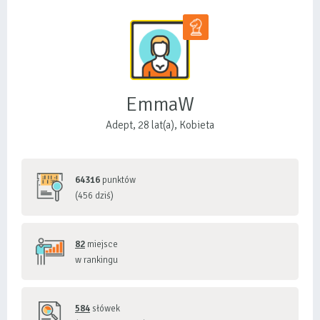
EmmaW
Adept, 28 lat(a), Kobieta
64316
punktów
(456 dziś)
82
miejsce
w rankingu
584
słówek