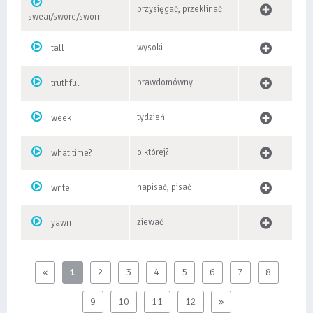
przysięgać, przeklinać
swear/swore/sworn
wysoki
tall
prawdomówny
truthful
tydzień
week
o której?
what time?
napisać, pisać
write
ziewać
yawn
«
1
2
3
4
5
6
7
8
9
10
11
12
»