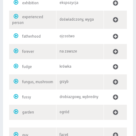
ekspozycja
exhibition
experienced
doświadczony, wyga
person
ojcostwo
fatherhood
na zawsze
forever
krówka
fudge
grzyb
fungus, mushroom
drobiazgowy, wybredny
fussy
ogród
garden
facet
guy