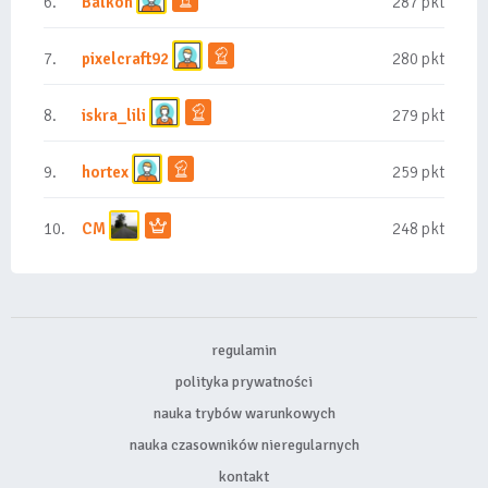
6.
Balkon
287 pkt
7.
pixelcraft92
280 pkt
8.
iskra_lili
279 pkt
9.
hortex
259 pkt
10.
CM
248 pkt
regulamin
polityka prywatności
nauka trybów warunkowych
nauka czasowników nieregularnych
kontakt