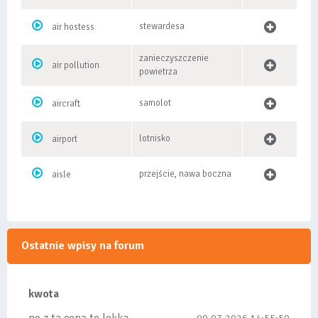
stewardesa
air hostess
zanieczyszczenie
air pollution
powietrza
samolot
aircraft
lotnisko
airport
przejście, nawa boczna
aisle
Ostatnie wpisy na forum
kwota