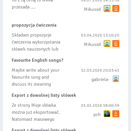
no z tą ceną to lekka
09.07.2026 14:55:59
przesada ....
Mikusxd
propozycja ćwiczenia
Składam propozycje
03.04.2026 13:10:20
ćwiczenia wykorzystania
Mikusxd
słówek nauczonych lub
dodanych do listy, czy
Favourite English songs?
tez ze wszys...
Maybe write about your
12.03.2026 20:03:41
favourite song and
gabriela-
discuss its meaning
Export z dowolnej listy słówek
Ze strony Moje słówka
01.02.2026 18:00:59
można już eksportować.
pch
Natomiast masowego
importu nie będę robił
Export z dowolnej listy słówek