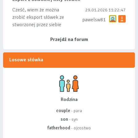
bo wiąże się...
Cześć, wiem że można
29.01.2026 11:22:47
zrobić eksport słówek ze
pawelsw81
stworzonej przez siebie
listy, albo z
wyróżnionych lis...
Przejdź na forum
Losowe słówka
Rodzina
couple
- para
son
- syn
fatherhood
- ojcostwo