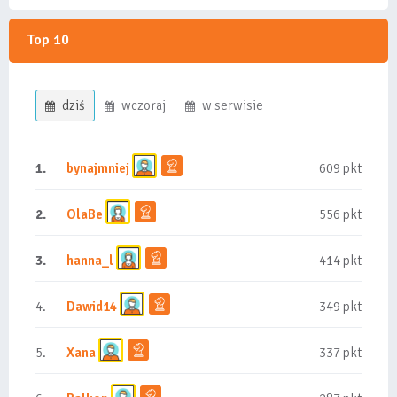
Top 10
dziś
wczoraj
w serwisie
1.
bynajmniej
609 pkt
2.
OlaBe
556 pkt
3.
hanna_l
414 pkt
4.
Dawid14
349 pkt
5.
Xana
337 pkt