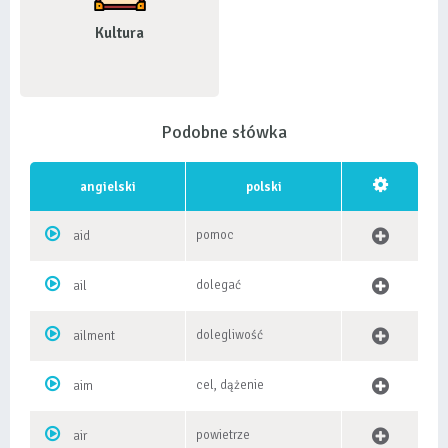
Kultura
Podobne słówka
angielski
polski
pomoc
aid
dolegać
ail
dolegliwość
ailment
cel, dążenie
aim
powietrze
air