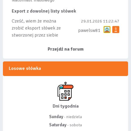
Natomiast masowego
importu nie będę robił
Export z dowolnej listy słówek
bo wiąże się...
Cześć, wiem że można
29.01.2026 11:22:47
zrobić eksport słówek ze
pawelsw81
stworzonej przez siebie
listy, albo z
wyróżnionych lis...
Przejdź na forum
Losowe słówka
Dni tygodnia
Sunday
- niedziela
Saturday
- sobota