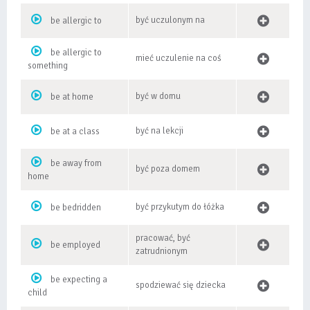
być uczulonym na
be allergic to
be allergic to
mieć uczulenie na coś
something
być w domu
be at home
być na lekcji
be at a class
be away from
być poza domem
home
być przykutym do łóżka
be bedridden
pracować, być
be employed
zatrudnionym
be expecting a
spodziewać się dziecka
child