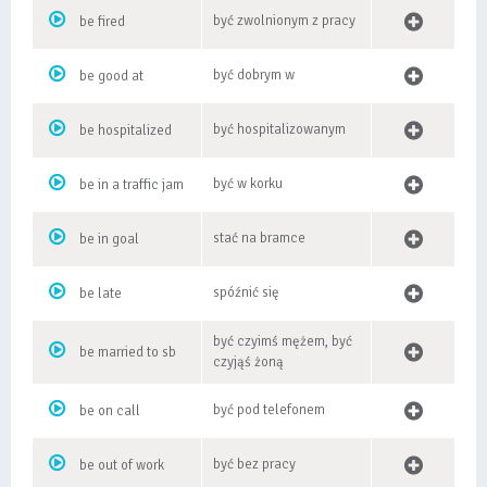
być zwolnionym z pracy
be fired
być dobrym w
be good at
być hospitalizowanym
be hospitalized
być w korku
be in a traffic jam
stać na bramce
be in goal
spóźnić się
be late
być czyimś mężem, być
be married to sb
czyjąś żoną
być pod telefonem
be on call
być bez pracy
be out of work