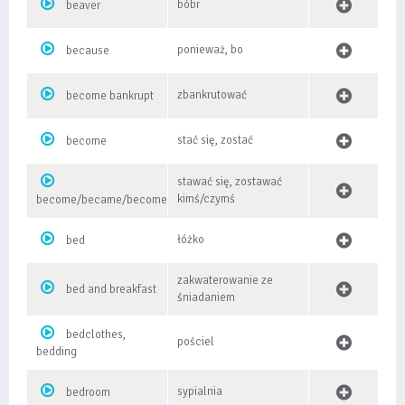
bóbr
beaver
ponieważ, bo
because
zbankrutować
become bankrupt
stać się, zostać
become
stawać się, zostawać
kimś/czymś
become/became/become
łóżko
bed
zakwaterowanie ze
bed and breakfast
śniadaniem
bedclothes,
pościel
bedding
sypialnia
bedroom