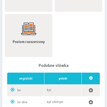
Poziom rozszerzony
Podobne słówka
angielski
polski
być
be
być zdolnym
be able