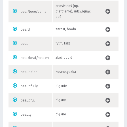
znosić coś (np.
cierpienie), udźwignąć
bear/bore/borne
coś
zarost, broda
beard
rytm, takt
beat
zbić, pobić
beat/beat/beaten
kosmetyczka
beautician
pięknie
beautifully
piękny
beautiful
piękno
beauty