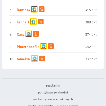
6.
Dawid14
415 pkt
7.
hanna_l
388 pkt
8.
Xana
374 pkt
9.
PioterKonefka
352 pkt
10.
tomek92
337 pkt
regulamin
polityka prywatności
nauka trybów warunkowych