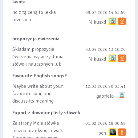
kwota
no z tą ceną to lekka
09.07.2026 14:55:59
przesada ....
Mikusxd
propozycja ćwiczenia
Składam propozycje
03.04.2026 13:10:20
ćwiczenia wykorzystania
Mikusxd
słówek nauczonych lub
dodanych do listy, czy
Favourite English songs?
tez ze wszys...
Maybe write about your
12.03.2026 20:03:41
favourite song and
gabriela-
discuss its meaning
Export z dowolnej listy słówek
Ze strony Moje słówka
01.02.2026 18:00:59
można już eksportować.
pch