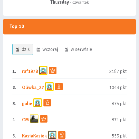
Thursday
- czwartek
Top 10
dziś
wczoraj
w serwisie
1.
raf1978
2187 pkt
2.
Oliwka_27
1043 pkt
3.
jjulie
874 pkt
4.
CM
871 pkt
5.
KasiaKasiek
553 pkt