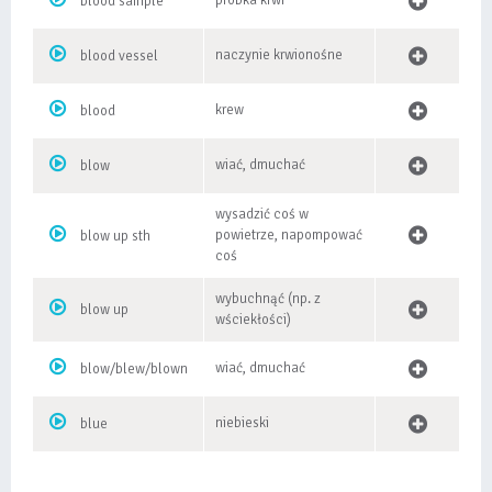
próbka krwi
blood sample
naczynie krwionośne
blood vessel
krew
blood
wiać, dmuchać
blow
wysadzić coś w
powietrze, napompować
blow up sth
coś
wybuchnąć (np. z
blow up
wściekłości)
wiać, dmuchać
blow/blew/blown
niebieski
blue