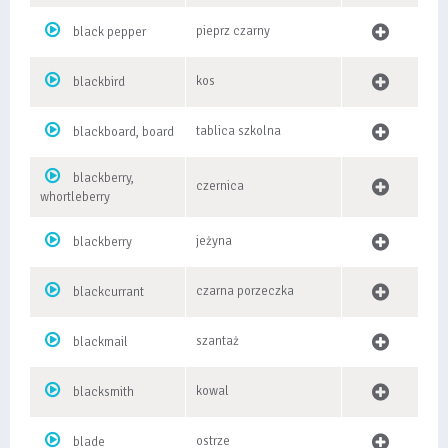
pieprz czarny
black pepper
kos
blackbird
tablica szkolna
blackboard, board
blackberry,
czernica
whortleberry
jeżyna
blackberry
czarna porzeczka
blackcurrant
szantaż
blackmail
kowal
blacksmith
ostrze
blade