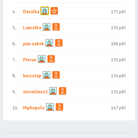
4.
Darulka
175 pkt
5.
Laurelka
170 pkt
6.
pan-zabek
166 pkt
7.
Pierun
155 pkt
8.
kurzolap
154 pkt
9.
stormline21
151 pkt
10.
Hiphopolo
147 pkt