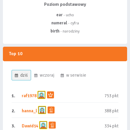
Poziom podstawowy
ear
- ucho
numeral
- cyfra
birth
- narodziny
Top 10
dziś
wczoraj
w serwisie
1.
raf1978
753 pkt
2.
hanna_l
388 pkt
3.
Dawid14
334 pkt