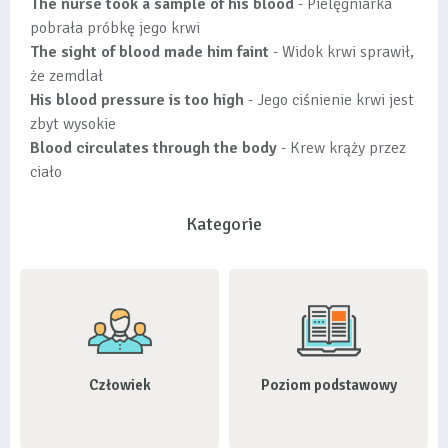
The nurse took a sample of his blood
- Pielęgniarka
pobrała próbkę jego krwi
The sight of blood made him faint
- Widok krwi sprawił,
że zemdlał
His blood pressure is too high
- Jego ciśnienie krwi jest
zbyt wysokie
Blood circulates through the body
- Krew krąży przez
ciało
Kategorie
Człowiek
Poziom podstawowy