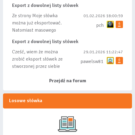
Export z dowolnej listy słówek
Ze strony Moje słówka
01.02.2026 18:00:59
można już eksportować.
pch
Natomiast masowego
importu nie będę robił
Export z dowolnej listy słówek
bo wiąże się...
Cześć, wiem że można
29.01.2026 11:22:47
zrobić eksport słówek ze
pawelsw81
stworzonej przez siebie
listy, albo z
wyróżnionych lis...
Przejdź na forum
Losowe słówka