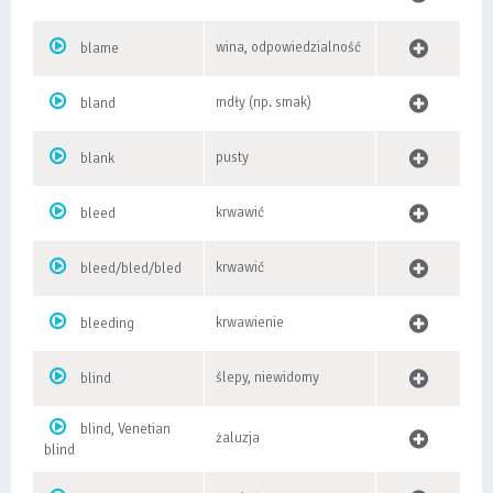
wina, odpowiedzialność
blame
mdły (np. smak)
bland
pusty
blank
krwawić
bleed
krwawić
bleed/bled/bled
krwawienie
bleeding
ślepy, niewidomy
blind
blind, Venetian
żaluzja
blind