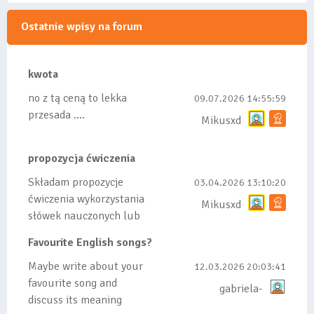
Ostatnie wpisy na forum
kwota
no z tą ceną to lekka
09.07.2026 14:55:59
przesada ....
Mikusxd
propozycja ćwiczenia
Składam propozycje
03.04.2026 13:10:20
ćwiczenia wykorzystania
Mikusxd
słówek nauczonych lub
dodanych do listy, czy
Favourite English songs?
tez ze wszys...
Maybe write about your
12.03.2026 20:03:41
favourite song and
gabriela-
discuss its meaning