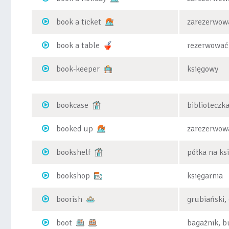
book a ticket
zarezerwowa
book a table
rezerwować 
book-keeper
księgowy
bookcase
biblioteczk
booked up
zarezerwow
bookshelf
półka na ksi
bookshop
księgarnia
boorish
grubiański,
boot
bagażnik, b