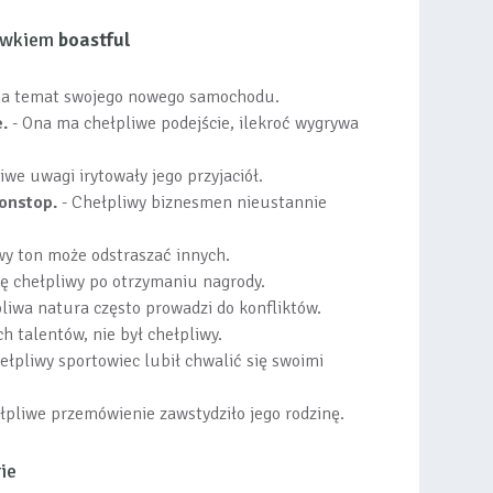
łówkiem
boastful
 na temat swojego nowego samochodu.
.
- Ona ma chełpliwe podejście, ilekroć wygrywa
iwe uwagi irytowały jego przyjaciół.
onstop.
- Chełpliwy biznesmen nieustannie
wy ton może odstraszać innych.
ię chełpliwy po otrzymaniu nagrody.
pliwa natura często prowadzi do konfliktów.
 talentów, nie był chełpliwy.
ełpliwy sportowiec lubił chwalić się swoimi
łpliwe przemówienie zawstydziło jego rodzinę.
ie