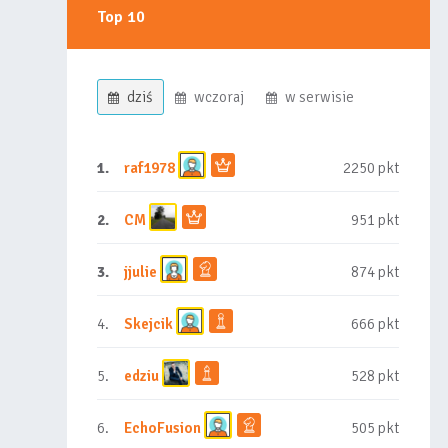
Top 10
dziś
wczoraj
w serwisie
1.
raf1978
2250 pkt
2.
CM
951 pkt
3.
jjulie
874 pkt
4.
Skejcik
666 pkt
5.
edziu
528 pkt
6.
EchoFusion
505 pkt