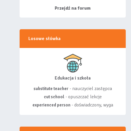
siebie listy, albo z
wyróżnionych lis...
Przejdź na forum
Losowe słówka
Edukacja i szkoła
- nauczyciel zastępca
substitute teacher
- opuszczać lekcje
cut school
- doświadczony, wyga
experienced person