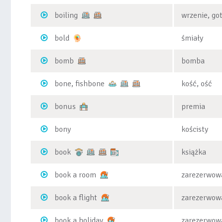
boiling
wrzenie, go
bold
śmiały
bomb
bomba
bone, fishbone
kość, ość
bonus
premia
bony
kościsty
book
książka
book a room
zarezerwow
book a flight
zarezerwowa
book a holiday
zarezerwow