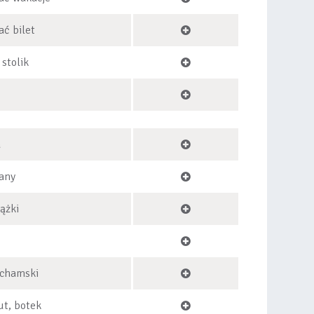
ć bilet
stolik
a
any
ążki
 chamski
ut, botek