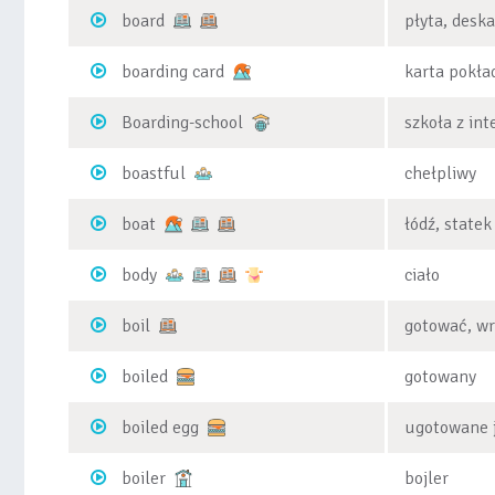
board
płyta, deska
boarding card
karta pokł
Boarding-school
szkoła z in
boastful
chełpliwy
boat
łódź, statek
body
ciało
boil
gotować, w
boiled
gotowany
boiled egg
ugotowane 
boiler
bojler