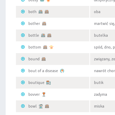
bossy
despotyczny
both
oba
bother
martwić się
bottle
butelka
bottom
spód, dno, 
bound
związany, z
bout of a disease
nawrót cho
boutique
butik
bovver
zadyma
bowl
miska