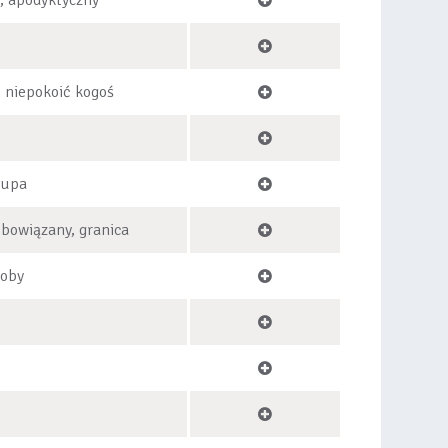
, apodyktyczny
, niepokoić kogoś
pupa
obowiązany, granica
roby