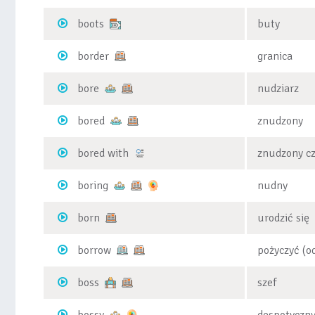
boots
buty
border
granica
bore
nudziarz
bored
znudzony
bored with
znudzony c
boring
nudny
born
urodzić się
borrow
pożyczyć (o
boss
szef