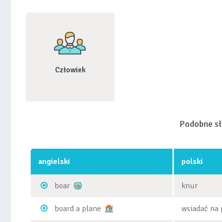
Człowiek
Podobne s
angielski
polski
boar
knur
board a plane
wsiadać na