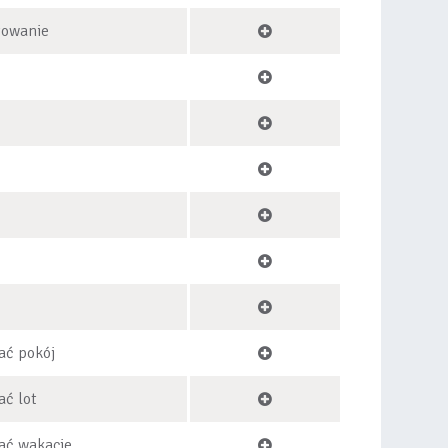
towanie
ać pokój
ć lot
ać wakacje