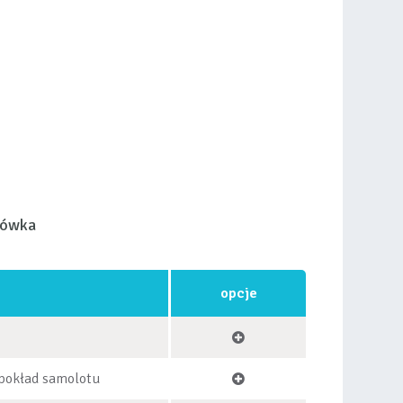
łówka
opcje
 pokład samolotu