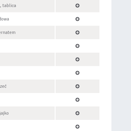
, tablica
adowa
ternatem
rzeć
jajko