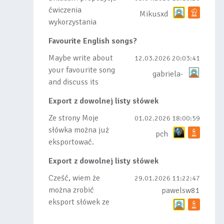
ćwiczenia
Mikusxd
wykorzystania
słówek nauczonych
Favourite English songs?
lub dodanych do
listy, czy tez ze
Maybe write about
12.03.2026 20:03:41
wszys...
your favourite song
gabriela-
and discuss its
meaning
Export z dowolnej listy słówek
Ze strony Moje
01.02.2026 18:00:59
słówka można już
pch
eksportować.
Natomiast
Export z dowolnej listy słówek
masowego importu
nie będę robił bo
Cześć, wiem że
29.01.2026 11:22:47
wiąże się...
można zrobić
pawelsw81
eksport słówek ze
stworzonej przez