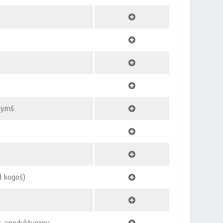
zymś
d kogoś)