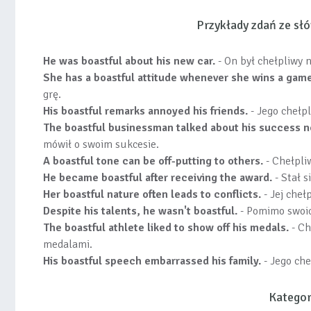
Przykłady zdań ze s
He was boastful about his new car.
- On był chełpliwy
She has a boastful attitude whenever she wins a game
grę.
His boastful remarks annoyed his friends.
- Jego chełpl
The boastful businessman talked about his success n
mówił o swoim sukcesie.
A boastful tone can be off-putting to others.
- Chełpli
He became boastful after receiving the award.
- Stał s
Her boastful nature often leads to conflicts.
- Jej cheł
Despite his talents, he wasn't boastful.
- Pomimo swoich
The boastful athlete liked to show off his medals.
- Ch
medalami.
His boastful speech embarrassed his family.
- Jego che
Kategor