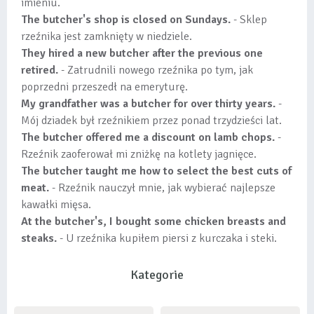
imieniu.
The butcher's shop is closed on Sundays.
- Sklep
rzeźnika jest zamknięty w niedziele.
They hired a new butcher after the previous one
retired.
- Zatrudnili nowego rzeźnika po tym, jak
poprzedni przeszedł na emeryturę.
My grandfather was a butcher for over thirty years.
-
Mój dziadek był rzeźnikiem przez ponad trzydzieści lat.
The butcher offered me a discount on lamb chops.
-
Rzeźnik zaoferował mi zniżkę na kotlety jagnięce.
The butcher taught me how to select the best cuts of
meat.
- Rzeźnik nauczył mnie, jak wybierać najlepsze
kawałki mięsa.
At the butcher's, I bought some chicken breasts and
steaks.
- U rzeźnika kupiłem piersi z kurczaka i steki.
Kategorie