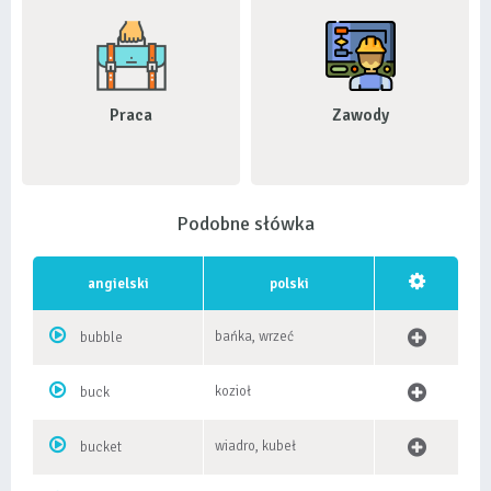
Praca
Zawody
Podobne słówka
angielski
polski
bańka, wrzeć
bubble
kozioł
buck
wiadro, kubeł
bucket