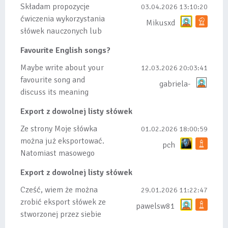
Składam propozycje
03.04.2026 13:10:20
ćwiczenia wykorzystania
Mikusxd
słówek nauczonych lub
dodanych do listy, czy
Favourite English songs?
tez ze wszys...
Maybe write about your
12.03.2026 20:03:41
favourite song and
gabriela-
discuss its meaning
Export z dowolnej listy słówek
Ze strony Moje słówka
01.02.2026 18:00:59
można już eksportować.
pch
Natomiast masowego
importu nie będę robił
Export z dowolnej listy słówek
bo wiąże się...
Cześć, wiem że można
29.01.2026 11:22:47
zrobić eksport słówek ze
pawelsw81
stworzonej przez siebie
listy, albo z