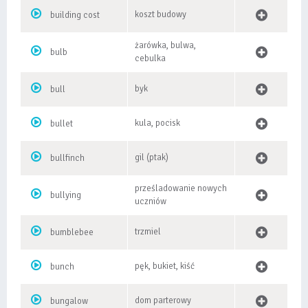
koszt budowy
building cost
żarówka, bulwa,
bulb
cebulka
byk
bull
kula, pocisk
bullet
gil (ptak)
bullfinch
prześladowanie nowych
bullying
uczniów
trzmiel
bumblebee
pęk, bukiet, kiść
bunch
dom parterowy
bungalow