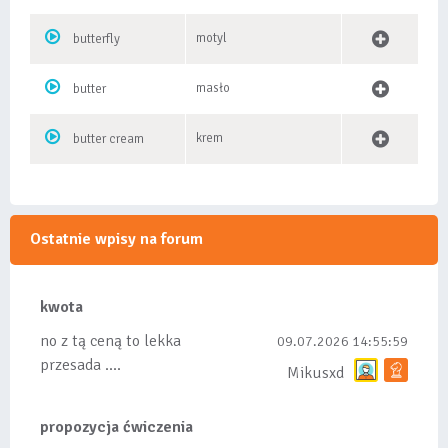
motyl
butterfly
masło
butter
krem
butter cream
Ostatnie wpisy na forum
kwota
no z tą ceną to lekka
09.07.2026 14:55:59
przesada ....
Mikusxd
propozycja ćwiczenia