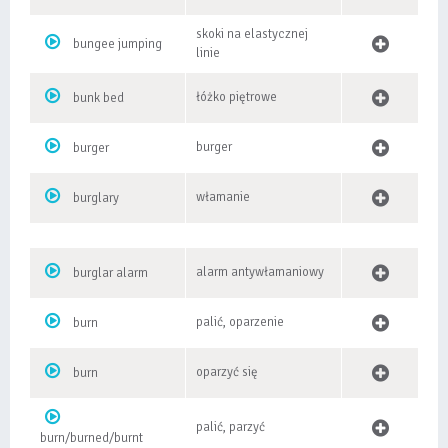
skoki na elastycznej
bungee jumping
linie
łóżko piętrowe
bunk bed
burger
burger
włamanie
burglary
alarm antywłamaniowy
burglar alarm
palić, oparzenie
burn
oparzyć się
burn
palić, parzyć
burn/burned/burnt