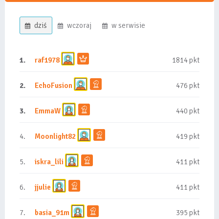
dziś
wczoraj
w serwisie
1.
raf1978
1814 pkt
2.
EchoFusion
476 pkt
3.
EmmaW
440 pkt
4.
Moonlight82
419 pkt
5.
iskra_lili
411 pkt
6.
jjulie
411 pkt
7.
basia_91m
395 pkt