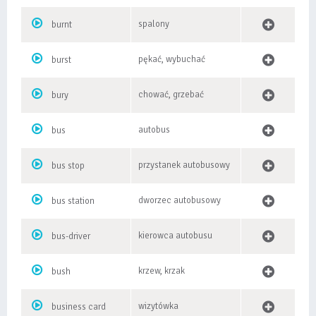
spalony
burnt
pękać, wybuchać
burst
chować, grzebać
bury
autobus
bus
przystanek autobusowy
bus stop
dworzec autobusowy
bus station
kierowca autobusu
bus-driver
krzew, krzak
bush
wizytówka
business card