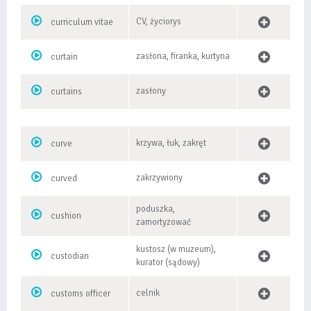
CV, życiorys
curriculum vitae
zasłona, firanka, kurtyna
curtain
zasłony
curtains
krzywa, łuk, zakręt
curve
zakrzywiony
curved
poduszka,
cushion
zamortyzować
kustosz (w muzeum),
custodian
kurator (sądowy)
celnik
customs officer