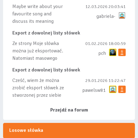
Maybe write about your
12.03.2026 20:03:41
favourite song and
gabriela-
discuss its meaning
Export z dowolnej listy słówek
Ze strony Moje słówka
01.02.2026 18:00:59
można już eksportować.
pch
Natomiast masowego
importu nie będę robił
Export z dowolnej listy słówek
bo wiąże się...
Cześć, wiem że można
29.01.2026 11:22:47
zrobić eksport słówek ze
pawelsw81
stworzonej przez siebie
listy, albo z
wyróżnionych lis...
Przejdź na forum
Losowe słówka