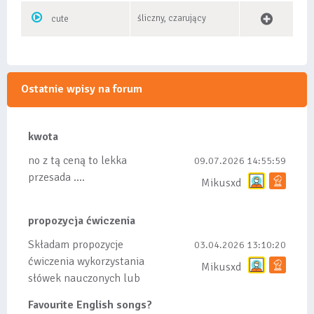
śliczny, czarujący
cute
Ostatnie wpisy na forum
kwota
no z tą ceną to lekka
09.07.2026 14:55:59
przesada ....
Mikusxd
propozycja ćwiczenia
Składam propozycje
03.04.2026 13:10:20
ćwiczenia wykorzystania
Mikusxd
słówek nauczonych lub
dodanych do listy, czy
Favourite English songs?
tez ze wszys...