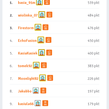
1.
basia_91m
539 pkt
2.
wiolinka_07
484 pkt
3.
Firestorm
476 pkt
4.
EchoFusion
450 pkt
5.
KasiaKasiek
400 pkt
6.
tomek92
383 pkt
7.
Moonlight82
226 pkt
8.
Jakubbo
197 pkt
9.
kasiula66
179 pkt