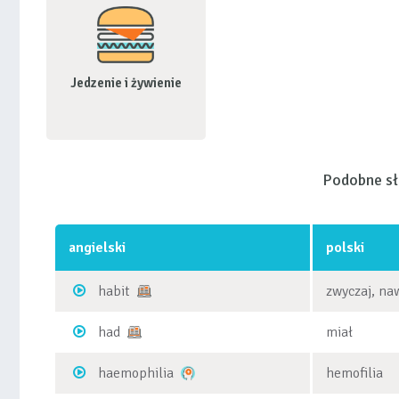
Jedzenie i żywienie
Podobne s
angielski
polski
habit
zwyczaj, na
had
miał
haemophilia
hemofilia