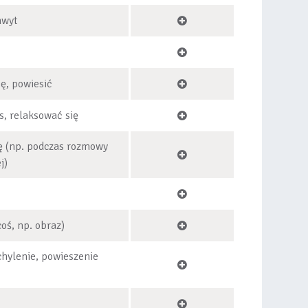
hwyt
ię, powiesić
s, relaksować się
ię (np. podczas rozmowy
j)
oś, np. obraz)
chylenie, powieszenie