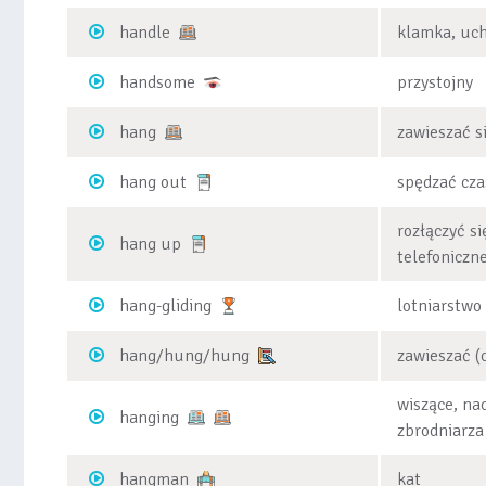
handle
klamka, uc
handsome
przystojny
hang
zawieszać s
hang out
spędzać cza
rozłączyć s
hang up
telefoniczne
hang-gliding
lotniarstwo
hang/hung/hung
zawieszać (c
wiszące, na
hanging
zbrodniarza
hangman
kat