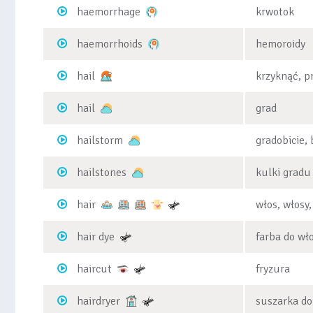
haemorrhage
krwotok
haemorrhoids
hemoroidy
hail
krzyknąć, pr
hail
grad
hailstorm
gradobicie,
hailstones
kulki gradu
hair
włos, włosy,
hair dye
farba do wł
haircut
fryzura
hairdryer
suszarka d