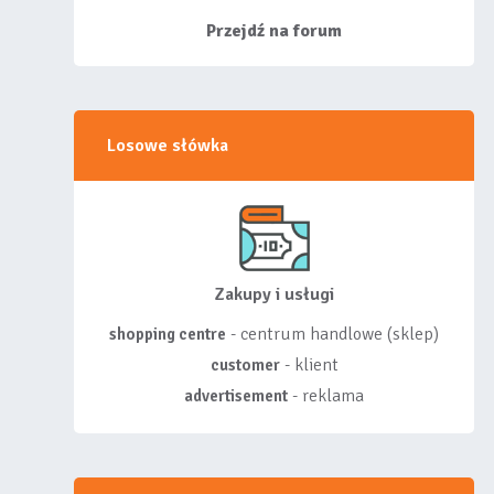
siebie listy, albo z
wyróżnionych lis...
Przejdź na forum
Losowe słówka
Zakupy i usługi
- centrum handlowe (sklep)
shopping centre
- klient
customer
- reklama
advertisement