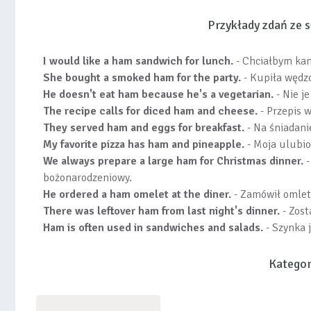
Przykłady zdań ze
I would like a ham sandwich for lunch.
- Chciałbym kan
She bought a smoked ham for the party.
- Kupiła wędzo
He doesn't eat ham because he's a vegetarian.
- Nie j
The recipe calls for diced ham and cheese.
- Przepis w
They served ham and eggs for breakfast.
- Na śniadanie
My favorite pizza has ham and pineapple.
- Moja ulubio
We always prepare a large ham for Christmas dinner.
-
bożonarodzeniowy.
He ordered a ham omelet at the diner.
- Zamówił omlet 
There was leftover ham from last night's dinner.
- Zost
Ham is often used in sandwiches and salads.
- Szynka 
Kategor