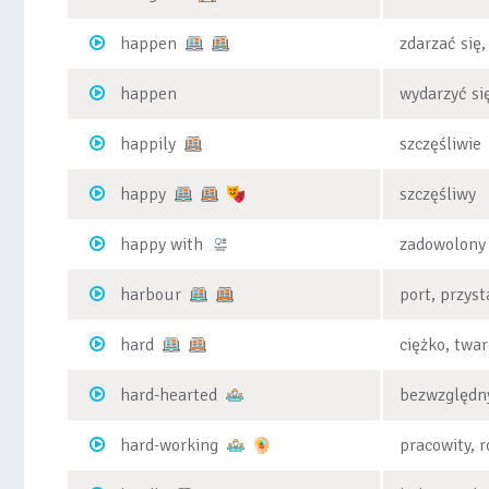
happen
zdarzać się,
happen
wydarzyć się
happily
szczęśliwie
happy
szczęśliwy
happy with
zadowolony
harbour
port, przys
hard
ciężko, twar
hard-hearted
bezwzględny
hard-working
pracowity, 