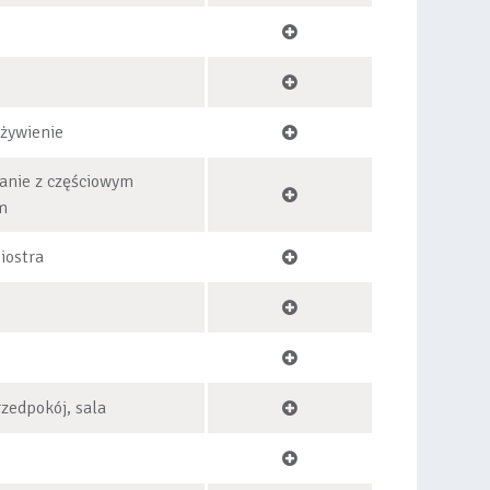
żywienie
anie z częściowym
m
iostra
rzedpokój, sala