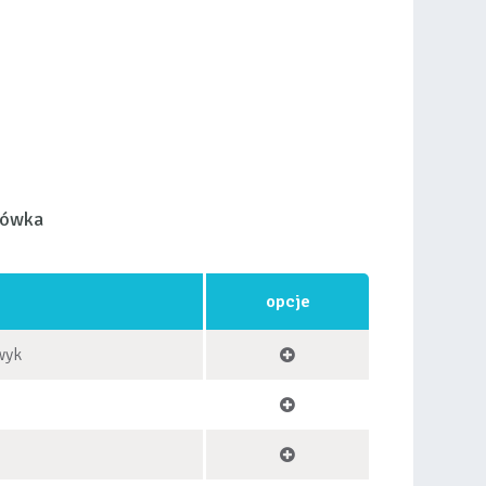
łówka
opcje
wyk