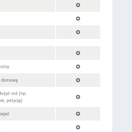
ęczny
ę domową
łożyć coś (np.
e, petycję)
bagaż
a