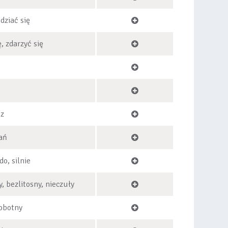
 dziać się
, zdarzyć się
 z
tań
do, silnie
, bezlitosny, nieczuły
robotny