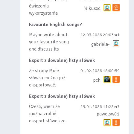
ćwiczenia
Mikusxd
wykorzystania
słówek nauczonych
Favourite English songs?
lub dodanych do
listy, czy tez ze
Maybe write about
12.03.2026 20:03:41
wszys...
your favourite song
gabriela-
and discuss its
meaning
Export z dowolnej listy słówek
Ze strony Moje
01.02.2026 18:00:59
słówka można już
pch
eksportować.
Natomiast
Export z dowolnej listy słówek
masowego importu
nie będę robił bo
Cześć, wiem że
29.01.2026 11:22:47
wiąże się...
można zrobić
pawelsw81
eksport słówek ze
stworzonej przez