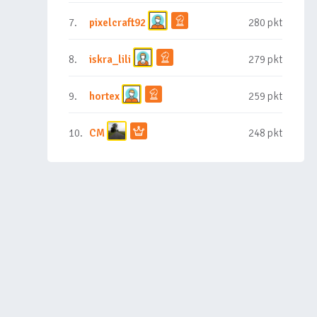
7.
pixelcraft92
280 pkt
8.
iskra_lili
279 pkt
9.
hortex
259 pkt
10.
CM
248 pkt