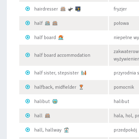
hairdresser
fryzjer
half
połowa
half board
niepełne wy
zakwaterow
half board accommodation
wyżywienie
half sister, stepsister
przyrodnia s
halfback, midfielder
pomocnik
halibut
halibut
hall
hala, hol, p
hall, hallway
przedpokój