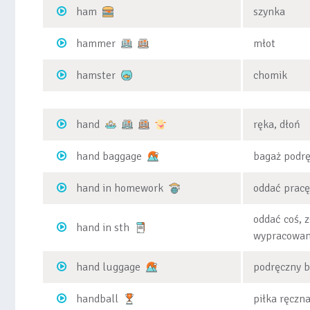
ham
szynka
hammer
młot
hamster
chomik
hand
ręka, dłoń
hand baggage
bagaż podr
hand in homework
oddać prac
oddać coś, z
hand in sth
wypracowani
hand luggage
podręczny 
handball
piłka ręczn