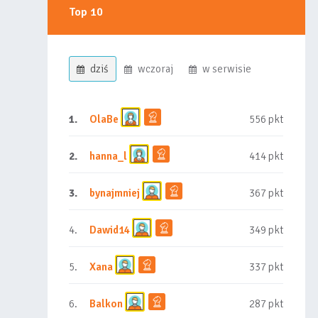
Top 10
dziś
wczoraj
w serwisie
1.
OlaBe
556 pkt
2.
hanna_l
414 pkt
3.
bynajmniej
367 pkt
4.
Dawid14
349 pkt
5.
Xana
337 pkt
6.
Balkon
287 pkt