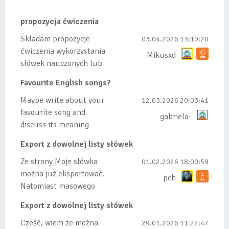
propozycja ćwiczenia
Składam propozycje
03.04.2026 13:10:20
ćwiczenia wykorzystania
Mikusxd
słówek nauczonych lub
dodanych do listy, czy
Favourite English songs?
tez ze wszys...
Maybe write about your
12.03.2026 20:03:41
favourite song and
gabriela-
discuss its meaning
Export z dowolnej listy słówek
Ze strony Moje słówka
01.02.2026 18:00:59
można już eksportować.
pch
Natomiast masowego
importu nie będę robił
Export z dowolnej listy słówek
bo wiąże się...
Cześć, wiem że można
29.01.2026 11:22:47