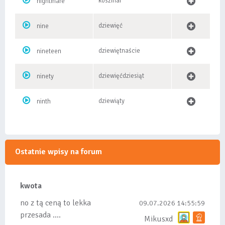
koszmar
nightmare
dziewięć
nine
dziewiętnaście
nineteen
dziewięćdziesiąt
ninety
dziewiąty
ninth
Ostatnie wpisy na forum
kwota
no z tą ceną to lekka
09.07.2026 14:55:59
przesada ....
Mikusxd