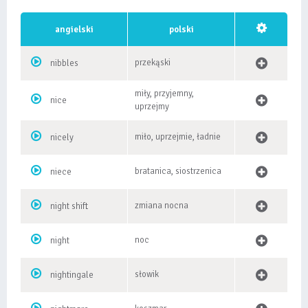
angielski
polski
przekąski
nibbles
miły, przyjemny,
nice
uprzejmy
miło, uprzejmie, ładnie
nicely
bratanica, siostrzenica
niece
zmiana nocna
night shift
noc
night
słowik
nightingale