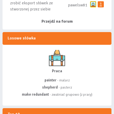
zrobić eksport słówek ze
pawelsw81
stworzonej przez siebie
listy, albo z
wyróżnionych lis...
Przejdź na forum
Losowe słówka
Praca
painter
- malarz
shepherd
- pasterz
make redundant
- zwalniać grupowo (z pracy)