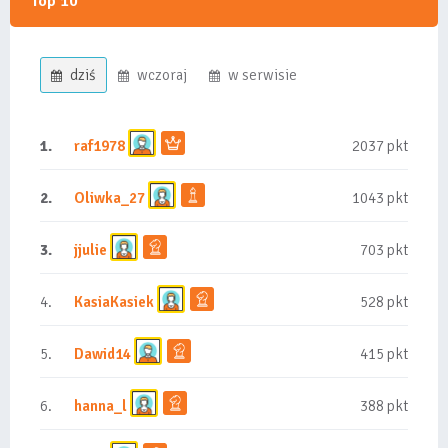
Top 10
dziś
wczoraj
w serwisie
1.
raf1978
2037 pkt
2.
Oliwka_27
1043 pkt
3.
jjulie
703 pkt
4.
KasiaKasiek
528 pkt
5.
Dawid14
415 pkt
6.
hanna_l
388 pkt