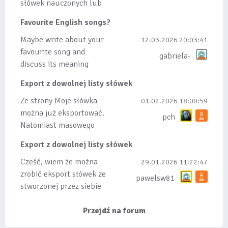
słówek nauczonych lub
dodanych do listy, czy
Favourite English songs?
tez ze wszys...
Maybe write about your
12.03.2026 20:03:41
favourite song and
gabriela-
discuss its meaning
Export z dowolnej listy słówek
Ze strony Moje słówka
01.02.2026 18:00:59
można już eksportować.
pch
Natomiast masowego
importu nie będę robił
Export z dowolnej listy słówek
bo wiąże się...
Cześć, wiem że można
29.01.2026 11:22:47
zrobić eksport słówek ze
pawelsw81
stworzonej przez siebie
listy, albo z
wyróżnionych lis...
Przejdź na forum