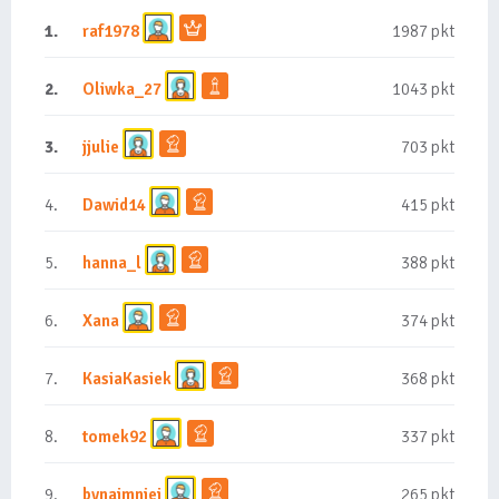
1.
raf1978
1987 pkt
2.
Oliwka_27
1043 pkt
3.
jjulie
703 pkt
4.
Dawid14
415 pkt
5.
hanna_l
388 pkt
6.
Xana
374 pkt
7.
KasiaKasiek
368 pkt
8.
tomek92
337 pkt
9.
bynajmniej
265 pkt