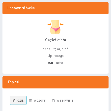
Losowe słówka
Części ciała
hand
- ręka, dłoń
lip
- warga
ear
- ucho
Top 10
dziś
wczoraj
w serwisie