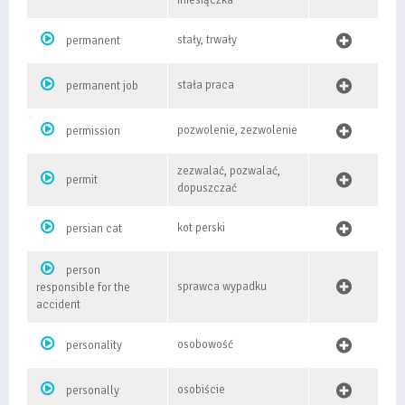
miesiączka
stały, trwały
permanent
stała praca
permanent job
pozwolenie, zezwolenie
permission
zezwalać, pozwalać,
permit
dopuszczać
kot perski
persian cat
person
sprawca wypadku
responsible for the
accident
osobowość
personality
osobiście
personally