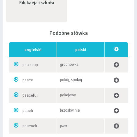
Edukacja i szkoła
Podobne słówka
angielski
polski
grochówka
pea soup
pokój, spokój
peace
pokojowy
peaceful
brzoskwinia
peach
paw
peacock