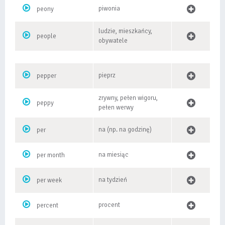
piwonia
peony
ludzie, mieszkańcy,
people
obywatele
pieprz
pepper
zrywny, pełen wigoru,
peppy
pełen werwy
na (np. na godzinę)
per
na miesiąc
per month
na tydzień
per week
procent
percent