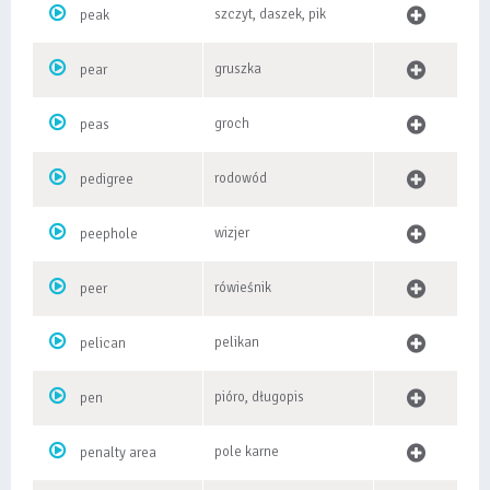
szczyt, daszek, pik
peak
gruszka
pear
groch
peas
rodowód
pedigree
wizjer
peephole
rówieśnik
peer
pelikan
pelican
pióro, długopis
pen
pole karne
penalty area