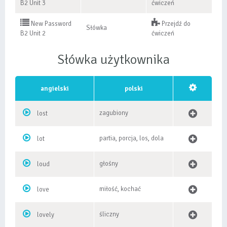
B2 Unit 3
ćwiczeń
New Password
Przejdź do
Słówka
B2 Unit 2
ćwiczeń
Słówka użytkownika
angielski
polski
zagubiony
lost
partia, porcja, los, dola
lot
głośny
loud
miłość, kochać
love
śliczny
lovely