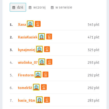
dziś
wczoraj
w serwisie
1.
Xana
545 pkt
2.
KasiaKasiek
471 pkt
3.
bynajmniej
325 pkt
4.
wiolinka_07
293 pkt
5.
Firestorm
292 pkt
6.
tomek92
292 pkt
7.
basia_91m
283 pkt