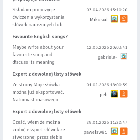
Składam propozycje
03.04.2026 13:10:20
ćwiczenia wykorzystania
Mikusxd
słówek nauczonych lub
dodanych do listy, czy
Favourite English songs?
tez ze wszys...
Maybe write about your
12.03.2026 20:03:41
favourite song and
gabriela-
discuss its meaning
Export z dowolnej listy słówek
Ze strony Moje słówka
01.02.2026 18:00:59
można już eksportować.
pch
Natomiast masowego
importu nie będę robił
Export z dowolnej listy słówek
bo wiąże się...
Cześć, wiem że można
29.01.2026 11:22:47
zrobić eksport słówek ze
pawelsw81
stworzonej przez siebie