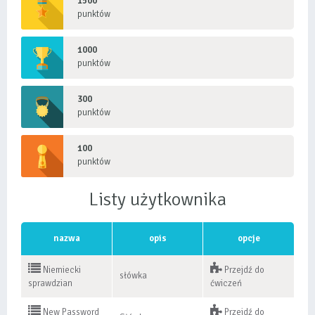
1500
punktów
1000
punktów
300
punktów
100
punktów
Listy użytkownika
nazwa
opis
opcje
Niemiecki
Przejdź do
słówka
sprawdzian
ćwiczeń
New Password
Przejdź do