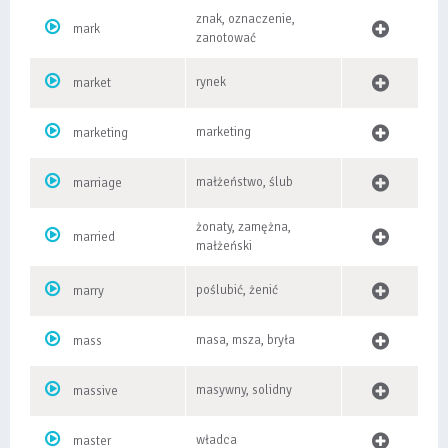
znak, oznaczenie,
mark
zanotować
rynek
market
marketing
marketing
małżeństwo, ślub
marriage
żonaty, zamężna,
married
małżeński
poślubić, żenić
marry
masa, msza, bryła
mass
masywny, solidny
massive
władca
master