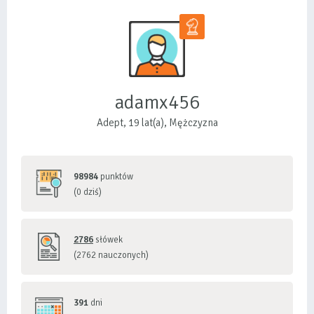
adamx456
Adept, 19 lat(a), Mężczyzna
98984
punktów
(0 dziś)
2786
słówek
(2762 nauczonych)
391
dni