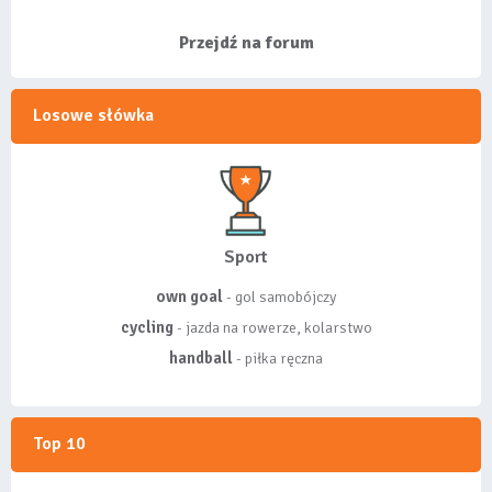
listy, albo z
wyróżnionych lis...
Przejdź na forum
Losowe słówka
Sport
own goal
- gol samobójczy
cycling
- jazda na rowerze, kolarstwo
handball
- piłka ręczna
Top 10