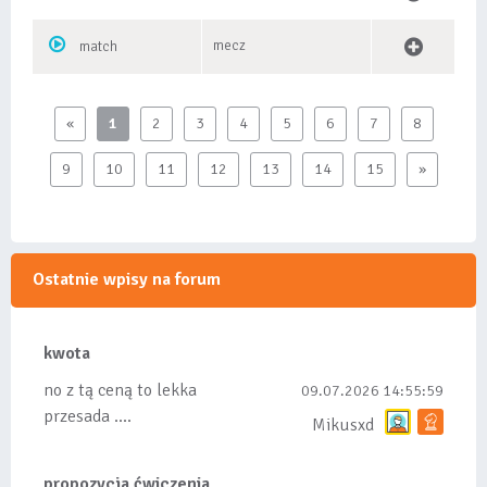
mecz
match
«
1
2
3
4
5
6
7
8
9
10
11
12
13
14
15
»
Ostatnie wpisy na forum
kwota
no z tą ceną to lekka
09.07.2026 14:55:59
przesada ....
Mikusxd
propozycja ćwiczenia