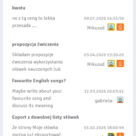
kwota
no z tą ceną to lekka
09.07.2026 14:55:59
przesada ....
Mikusxd
propozycja ćwiczenia
Składam propozycje
03.04.2026 13:10:20
ćwiczenia wykorzystania
Mikusxd
słówek nauczonych lub
dodanych do listy, czy
Favourite English songs?
tez ze wszys...
Maybe write about your
12.03.2026 20:03:41
favourite song and
gabriela-
discuss its meaning
Export z dowolnej listy słówek
Ze strony Moje słówka
01.02.2026 18:00:59
można już eksportować.