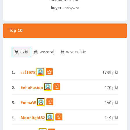
buyer
- nabywca
Top 10
dziś
wczoraj
w serwisie
1.
raf1978
1739 pkt
2.
EchoFusion
476 pkt
3.
EmmaW
440 pkt
4.
Moonlight82
419 pkt