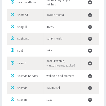
rokitnik zwyczajny,
sea buckthorn
rokitnik
owoce morza
seafood
mewa
seagull
konik morski
seahorse
foka
seal
poszukiwanie,
search
wyszukiwanie, szukać
wakacje nad morzem
seaside holiday
nadmorski
seaside
sezon
season