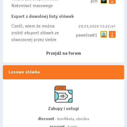
pch
Natomiast masowego
importu nie będę robił
Export z dowolnej listy słówek
bo wiąże się...
Cześć, wiem że można
29.01.2026 11:22:47
zrobić eksport słówek ze
pawelsw81
stworzonej przez siebie
listy, albo z
wyróżnionych lis...
Przejdź na forum
Losowe słówka
Zakupy i usługi
discount
- bonifikata, obniżka
account
- konto