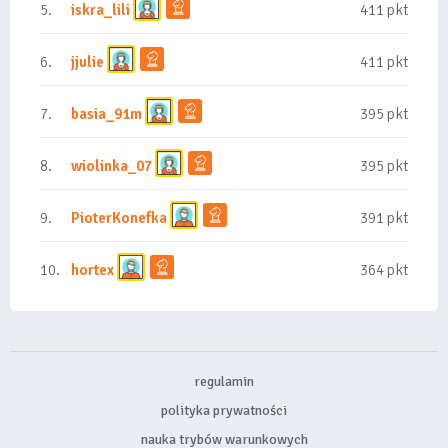
5.
iskra_lili
411 pkt
6.
jjulie
411 pkt
7.
basia_91m
395 pkt
8.
wiolinka_07
395 pkt
9.
PioterKonefka
391 pkt
10.
hortex
364 pkt
regulamin
polityka prywatności
nauka trybów warunkowych