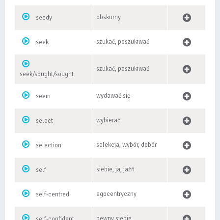
obskurny
seedy
szukać, poszukiwać
seek
szukać, poszukiwać
seek/sought/sought
wydawać się
seem
wybierać
select
selekcja, wybór, dobór
selection
siebie, ja, jaźń
self
egocentryczny
self-centred
pewny siebie
self-confident