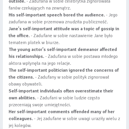
outside.
- Zadufana w sobie celebrytka zignorowała
fanów czekających na zewnątrz.
His self-important speech bored the audience.
- Jego
zadufana w sobie przemowa znudziła publiczność.
Jane's self-important attitude was a topic of gossip in
the office.
- Zadufane w sobie nastawienie Jane było
tematem plotek w biurze.
The young actor's self-important demeanor affected
his relationships.
- Zadufana w sobie postawa młodego
aktora wpłynęła na jego relacje.
The self-important politician ignored the concerns of
the citizens.
- Zadufany w sobie polityk zignorował
obawy obywateli.
Self-important individuals often overestimate their
own abilities.
- Zadufani w sobie ludzie często
przeceniają swoje umiejętności.
Her self-important comments offended many of her
colleagues.
- Jej zadufane w sobie uwagi uraziły wielu z
jej kolegów.