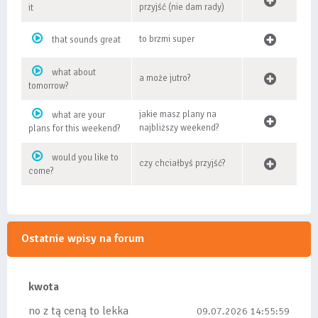
przyjść (nie dam rady)
it
to brzmi super
that sounds great
what about
a może jutro?
tomorrow?
jakie masz plany na
what are your
najbliższy weekend?
plans for this weekend?
would you like to
czy chciałbyś przyjść?
come?
Ostatnie wpisy na forum
kwota
no z tą ceną to lekka
09.07.2026 14:55:59