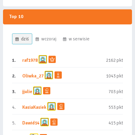
Top 10
dziś
wczoraj
w serwisie
1.
raf1978
2162 pkt
2.
Oliwka_27
1043 pkt
3.
jjulie
703 pkt
4.
KasiaKasiek
553 pkt
5.
Dawid14
415 pkt