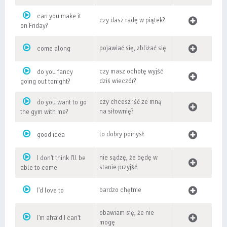
can you make it
czy dasz radę w piątek?
on Friday?
pojawiać się, zbliżać się
come along
czy masz ochotę wyjść
do you fancy
dziś wieczór?
going out tonight?
czy chcesz iść ze mną
do you want to go
na siłownię?
the gym with me?
to dobry pomysł
good idea
nie sądzę, że będę w
I don't think I'll be
stanie przyjść
able to come
bardzo chętnie
I'd love to
obawiam się, że nie
I'm afraid I can't
mogę