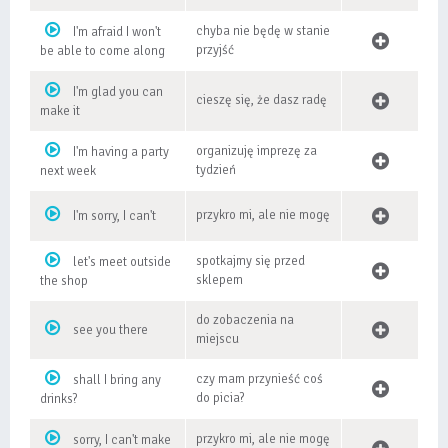
chyba nie będę w stanie
I'm afraid I won't
przyjść
be able to come along
I'm glad you can
cieszę się, że dasz radę
make it
organizuję imprezę za
I'm having a party
tydzień
next week
przykro mi, ale nie mogę
I'm sorry, I can't
spotkajmy się przed
let's meet outside
sklepem
the shop
do zobaczenia na
see you there
miejscu
czy mam przynieść coś
shall I bring any
do picia?
drinks?
przykro mi, ale nie mogę
sorry, I can't make