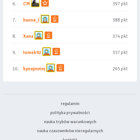
6.
CM
397 pkt
7.
hanna_l
388 pkt
8.
Xana
374 pkt
9.
tomek92
337 pkt
10.
bynajmniej
265 pkt
regulamin
polityka prywatności
nauka trybów warunkowych
nauka czasowników nieregularnych
kontakt