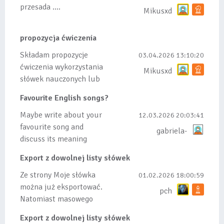
przesada ....
Mikusxd
propozycja ćwiczenia
Składam propozycje
03.04.2026 13:10:20
ćwiczenia wykorzystania
Mikusxd
słówek nauczonych lub
dodanych do listy, czy
Favourite English songs?
tez ze wszys...
Maybe write about your
12.03.2026 20:03:41
favourite song and
gabriela-
discuss its meaning
Export z dowolnej listy słówek
Ze strony Moje słówka
01.02.2026 18:00:59
można już eksportować.
pch
Natomiast masowego
importu nie będę robił
Export z dowolnej listy słówek
bo wiąże się...