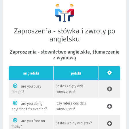
Zaproszenia - słówka i zwroty po
angielsku
Zaproszenia - słownictwo angielskie, tłumaczenie
z wymową
angielski
polski
jesteś zajęty dziś
are you busy
wieczorem?
tonight?
czy robisz coś dziś
are you doing
wieczorem?
anything this evening?
are you free on
jesteś wolny w piątek?
friday?