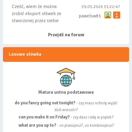
Cześć, wiem że można
29.01.2026 11:22:47
zrobić eksport słówek ze
pawelsw81
stworzonej przez siebie
listy, albo z
wyróżnionych lis...
Przejdź na forum
Losowe słówka
Matura ustna podstawowa
do you fancy going out tonight?
- czy masz ochotę wyjść
dziś wieczór?
can you make it on Friday?
- czy dasz radę w piątek?
what are you up to?
- co planujesz?, co kombinujesz?