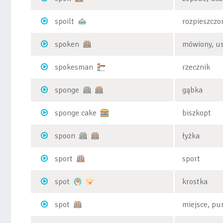
spoilt
rozpieszczo
spoken
mówiony, u
spokesman
rzecznik
sponge
gąbka
sponge cake
biszkopt
spoon
łyżka
sport
sport
spot
krostka
spot
miejsce, pu