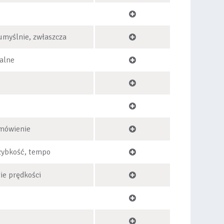
 umyślnie, zwłaszcza
jalne
mówienie
zybkość, tempo
ie prędkości