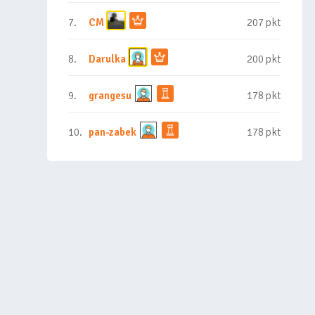
7.
CM
207 pkt
8.
Darulka
200 pkt
9.
grangesu
178 pkt
10.
pan-zabek
178 pkt