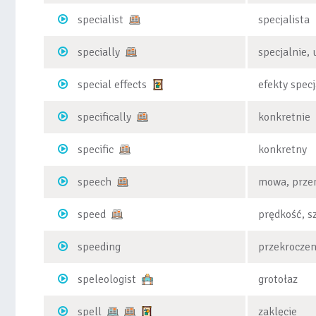
specialist
specjalista
specially
specjalnie,
special effects
efekty spec
specifically
konkretnie
specific
konkretny
speech
mowa, prze
speed
prędkość, s
speeding
przekroczen
speleologist
grotołaz
spell
zaklęcie