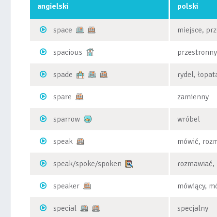
angielski
polski
space
miejsce, pr
spacious
przestronn
spade
rydel, łopat
spare
zamienny
sparrow
wróbel
speak
mówić, roz
speak/spoke/spoken
rozmawiać,
speaker
mówiący, mó
special
specjalny