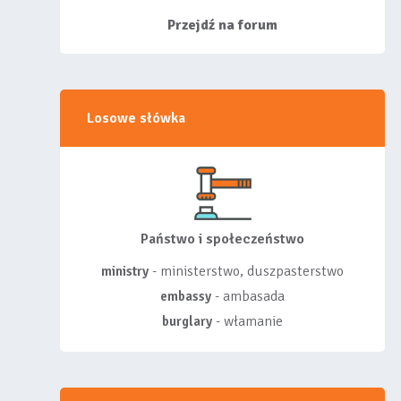
siebie listy, albo z
wyróżnionych lis...
Przejdź na forum
Losowe słówka
Państwo i społeczeństwo
- ministerstwo, duszpasterstwo
ministry
- ambasada
embassy
- włamanie
burglary