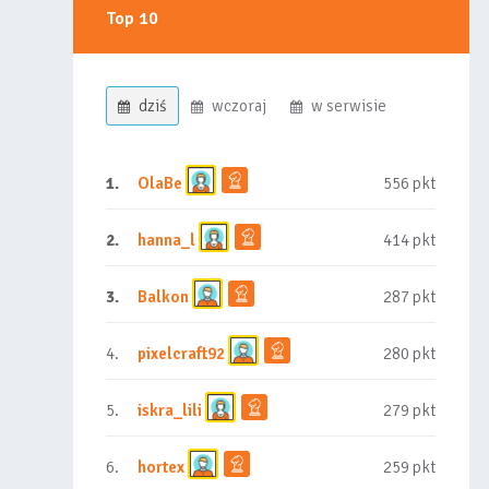
Top 10
dziś
wczoraj
w serwisie
1.
OlaBe
556 pkt
2.
hanna_l
414 pkt
3.
Balkon
287 pkt
4.
pixelcraft92
280 pkt
5.
iskra_lili
279 pkt
6.
hortex
259 pkt