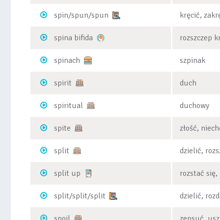
spin/spun/spun
kręcić, zakr
spina bifida
rozszczep k
spinach
szpinak
spirit
duch
spiritual
duchowy
spite
złość, niec
split
dzielić, roz
split up
rozstać się,
split/split/split
dzielić, roz
spoil
zepsuć, usz