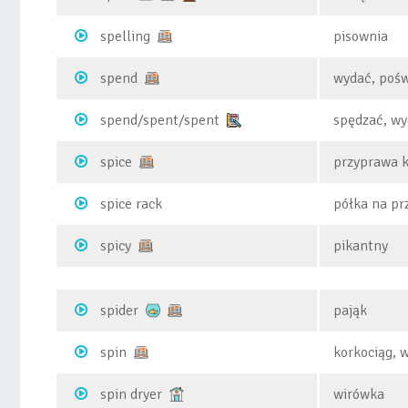
spelling
pisownia
spend
wydać, poświ
spend/spent/spent
spędzać, w
spice
przyprawa 
spice rack
półka na pr
spicy
pikantny
spider
pająk
spin
korkociąg, 
spin dryer
wirówka