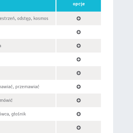
opcje
zestrzeń, odstęp, kosmos
y
a
mawiać, przemawiać
 mówić
wca, głośnik