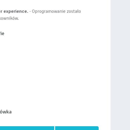
r experience.
- Oprogramowanie zostało
kowników.
ie
łówka