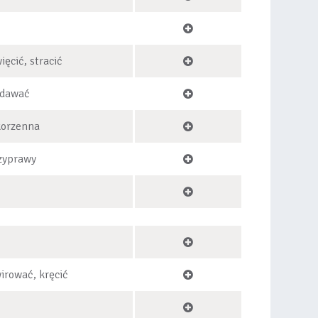
ęcić, stracić
ydawać
korzenna
zyprawy
wirować, kręcić