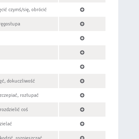
ęcić czymś/się, obrócić
ręgosłupa
hęć, dokuczliwość
szczepiać, rozłupać
 rozdzielić coś
dzielać
kodzić, rozpieszczać