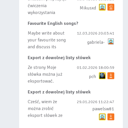
ćwiczenia
Mikusxd
wykorzystania
słówek nauczonych
Favourite English songs?
lub dodanych do
listy, czy tez ze
Maybe write about
12.03.2026 20:03:41
wszys...
your favourite song
gabriela-
and discuss its
meaning
Export z dowolnej listy słówek
Ze strony Moje
01.02.2026 18:00:59
słówka można już
pch
eksportować.
Natomiast
Export z dowolnej listy słówek
masowego importu
nie będę robił bo
Cześć, wiem że
29.01.2026 11:22:47
wiąże się...
można zrobić
pawelsw81
eksport słówek ze
stworzonej przez