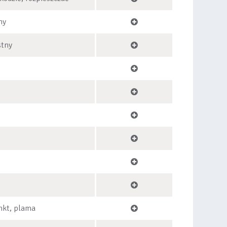
ny
stny
nkt, plama