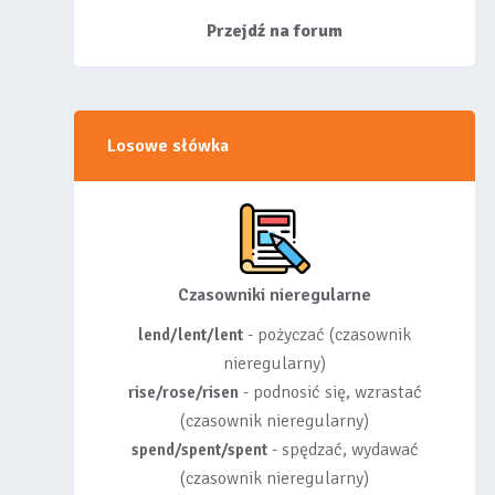
siebie listy, albo z
wyróżnionych lis...
Przejdź na forum
Losowe słówka
Czasowniki nieregularne
- pożyczać (czasownik
lend/lent/lent
nieregularny)
- podnosić się, wzrastać
rise/rose/risen
(czasownik nieregularny)
- spędzać, wydawać
spend/spent/spent
(czasownik nieregularny)