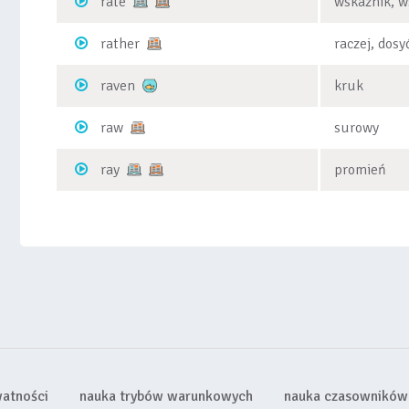
rate
wskaźnik, w
rather
raczej, dosy
raven
kruk
raw
surowy
ray
promień
watności
nauka trybów warunkowych
nauka czasowników 