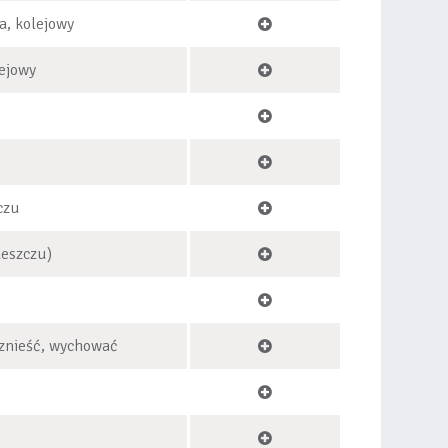
a, kolejowy
ejowy
czu
deszczu)
znieść, wychować