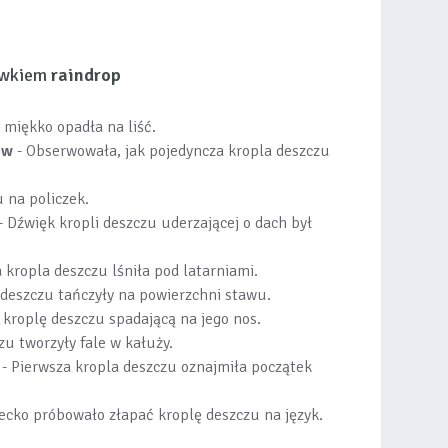
łówkiem
raindrop
 miękko opadła na liść.
ow
- Obserwowała, jak pojedyncza kropla deszczu
 na policzek.
- Dźwięk kropli deszczu uderzającej o dach był
 kropla deszczu lśniła pod latarniami.
 deszczu tańczyły na powierzchni stawu.
 kroplę deszczu spadającą na jego nos.
zu tworzyły fale w kałuży.
- Pierwsza kropla deszczu oznajmiła początek
ecko próbowało złapać kroplę deszczu na język.