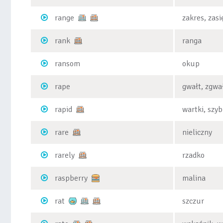
range
zakres, zasi
rank
ranga
ransom
okup
rape
gwałt, zgwa
rapid
wartki, szyb
rare
nieliczny
rarely
rzadko
raspberry
malina
rat
szczur