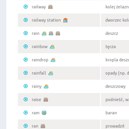
railway
kolej żelazn
railway station
dworzec kol
rain
deszcz
rainbow
tęcza
raindrop
kropla desz
rainfall
opady (np. 
rainy
deszczowy
raise
podnieść, w
ram
baran
ran
prowadził