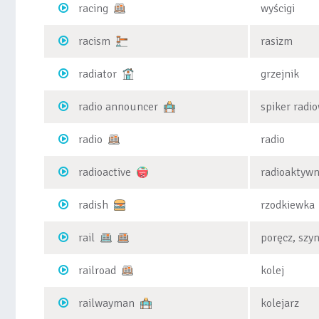
racing
wyścigi
racism
rasizm
radiator
grzejnik
radio announcer
spiker radi
radio
radio
radioactive
radioaktyw
radish
rzodkiewka
rail
poręcz, szy
railroad
kolej
railwayman
kolejarz