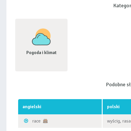
Kategor
Pogoda i klimat
Podobne s
angielski
polski
race
wyścig, rasa