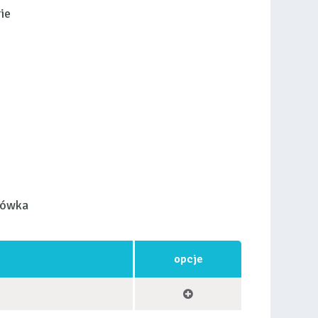
ie
łówka
opcje