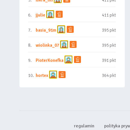
5.
iskra_lili
411 pkt
6.
jjulie
411 pkt
7.
basia_91m
395 pkt
8.
wiolinka_07
395 pkt
9.
PioterKonefka
391 pkt
10.
hortex
364 pkt
regulamin
polityka pry