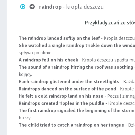
raindrop
- kropla deszczu
Przykłady zdań ze s
The raindrop landed softly on the leaf
- Kropla deszczu
She watched a single raindrop trickle down the wind
spływa po oknie.
A raindrop fell on his cheek
- Kropla deszczu spadła mu
The sound of a raindrop hitting the roof was soothing
kojący.
Each raindrop glistened under the streetlights
- Każda
Raindrops danced on the surface of the pond
- Krople
He felt a cold raindrop land on his nose
- Poczuł zimną
Raindrops created ripples in the puddle
- Krople deszc
The first raindrop signaled the beginning of the storm
burzy.
The child tried to catch a raindrop on her tongue
- Dzi