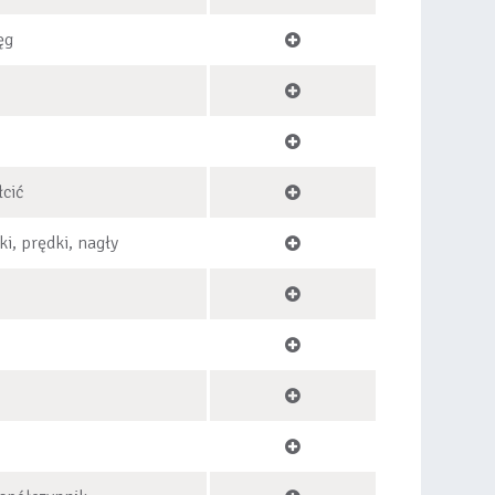
ęg
łcić
ki, prędki, nagły