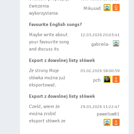
ćwiczenia
Mikusxd
wykorzystania
słówek nauczonych
Favourite English songs?
lub dodanych do
listy, czy tez ze
Maybe write about
12.03.2026 20:03:41
wszys...
your favourite song
gabriela-
and discuss its
meaning
Export z dowolnej listy słówek
Ze strony Moje
01.02.2026 18:00:59
słówka można już
pch
eksportować.
Natomiast
Export z dowolnej listy słówek
masowego importu
nie będę robił bo
Cześć, wiem że
29.01.2026 11:22:47
wiąże się...
można zrobić
pawelsw81
eksport słówek ze
stworzonej przez