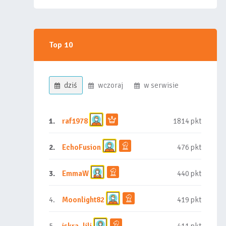
Top 10
dziś
wczoraj
w serwisie
1.
raf1978
1814 pkt
2.
EchoFusion
476 pkt
3.
EmmaW
440 pkt
4.
Moonlight82
419 pkt