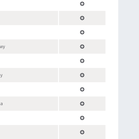
owy
ny
na