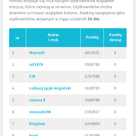
Poniżej znajduje się lista naszych użytkowników względem
miejsca, które zajmują w serwisie. Użytkowników można
dowolnie sortować względem kolumn. Ranking uwzględnia tylko
użytkowników aktywnych w ciągu ostatnich
30 dni
.
Avatar
Punkty
Punkty
i nick
dzisiaj
1
MajronD
4012021
0
2
raf1978
1926790
0
3
CM
1707088
0
4
Lubiący język Angielski
1628793
0
5
Joanna R
1408788
0
6
siwusek198
1332817
0
7
kingdom
1249850
0
8
krzyś
1136398
0