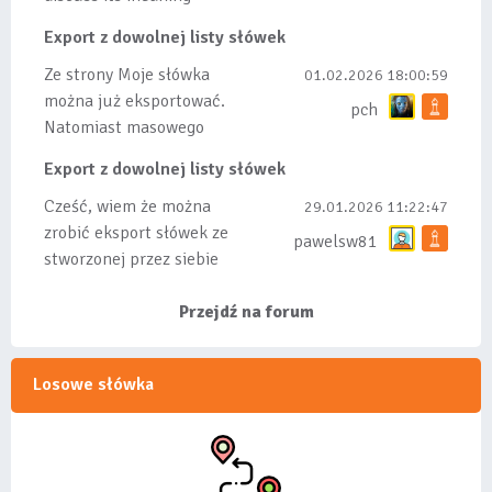
Export z dowolnej listy słówek
Ze strony Moje słówka
01.02.2026 18:00:59
można już eksportować.
pch
Natomiast masowego
importu nie będę robił
Export z dowolnej listy słówek
bo wiąże się...
Cześć, wiem że można
29.01.2026 11:22:47
zrobić eksport słówek ze
pawelsw81
stworzonej przez siebie
listy, albo z
wyróżnionych lis...
Przejdź na forum
Losowe słówka