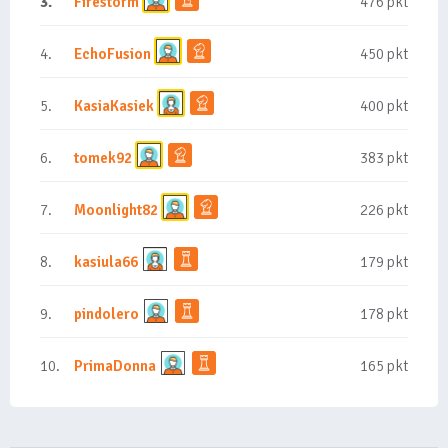
3.
Firestorm
476 pkt
4.
EchoFusion
450 pkt
5.
KasiaKasiek
400 pkt
6.
tomek92
383 pkt
7.
Moonlight82
226 pkt
8.
kasiula66
179 pkt
9.
pindolero
178 pkt
10.
PrimaDonna
165 pkt