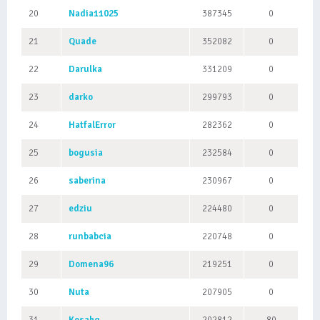
20
Nadia11025
387345
0
21
Quade
352082
0
22
Darulka
331209
0
23
darko
299793
0
24
HatfalError
282362
0
25
bogusia
232584
0
26
saberina
230967
0
27
edziu
224480
0
28
runbabcia
220748
0
29
Domena96
219251
0
30
Nuta
207905
0