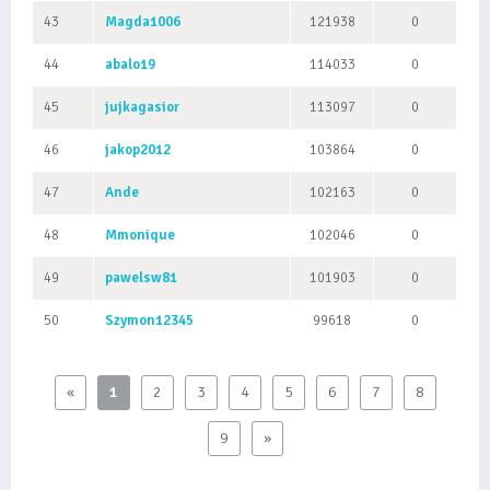
43
Magda1006
121938
0
44
abalo19
114033
0
45
jujkagasior
113097
0
46
jakop2012
103864
0
47
Ande
102163
0
48
Mmonique
102046
0
49
pawelsw81
101903
0
50
Szymon12345
99618
0
«
1
2
3
4
5
6
7
8
9
»