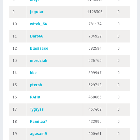
9
jegular
1128306
0
10
witek_64
781174
0
11
Daro66
704929
0
12
Blasiacco
682594
0
13
mordziak
626763
0
14
kbe
599947
0
15
pterob
529718
0
16
RAHu
468665
0
17
Tygryss
467409
0
18
Kamilaa7
422990
0
19
agasam9
400461
0