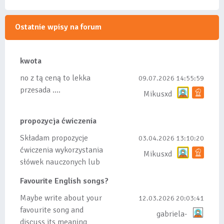
Ostatnie wpisy na forum
kwota
no z tą ceną to lekka
09.07.2026 14:55:59
przesada ....
Mikusxd
propozycja ćwiczenia
Składam propozycje
03.04.2026 13:10:20
ćwiczenia wykorzystania
Mikusxd
słówek nauczonych lub
dodanych do listy, czy
Favourite English songs?
tez ze wszys...
Maybe write about your
12.03.2026 20:03:41
favourite song and
gabriela-
discuss its meaning