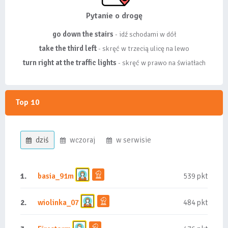
Pytanie o drogę
go down the stairs
- idź schodami w dół
take the third left
- skręć w trzecią ulicę na lewo
turn right at the traffic lights
- skręć w prawo na światłach
Top 10
dziś
wczoraj
w serwisie
1.
basia_91m
539 pkt
2.
wiolinka_07
484 pkt