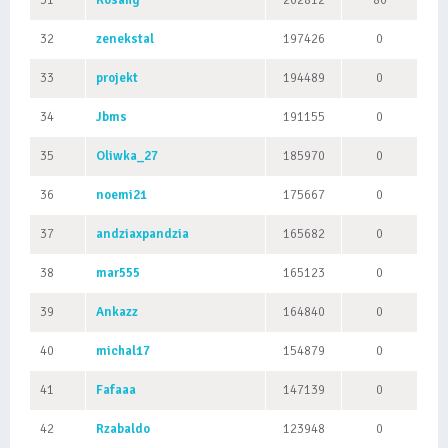
31
Kosahg
202812
80
32
zenekstal
197426
0
33
projekt
194489
0
34
Jbms
191155
0
35
Oliwka_27
185970
0
36
noemi21
175667
0
37
andziaxpandzia
165682
0
38
mar555
165123
0
39
Ankazz
164840
0
40
michal17
154879
0
41
Fafaaa
147139
0
42
Rzabaldo
123948
0