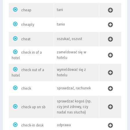
tani
cheap
tanio
cheaply
oszukać, oszust
cheat
zameldować się w
check in of a
hotelu
hotel
wymeldować się z
check out of a
hotelu
hotel
sprawdzać, rachunek
check
sprawdzać kogoś (np.
czy jest zdrowy, czy
check up on sb
nadal nas słucha)
odprawa
check-in desk