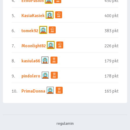
4.
EchoFusion
450 pkt
5.
KasiaKasiek
400 pkt
6.
tomek92
383 pkt
7.
Moonlight82
226 pkt
8.
kasiula66
179 pkt
9.
pindolero
178 pkt
10.
PrimaDonna
165 pkt
regulamin