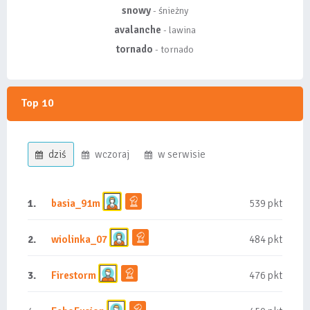
snowy
- śnieżny
avalanche
- lawina
tornado
- tornado
Top 10
dziś
wczoraj
w serwisie
1.
basia_91m
539 pkt
2.
wiolinka_07
484 pkt
3.
Firestorm
476 pkt