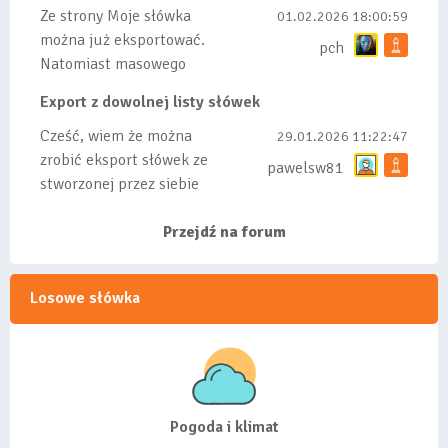
Ze strony Moje słówka
01.02.2026 18:00:59
można już eksportować.
pch
Natomiast masowego
importu nie będę robił
Export z dowolnej listy słówek
bo wiąże się...
Cześć, wiem że można
29.01.2026 11:22:47
zrobić eksport słówek ze
pawelsw81
stworzonej przez siebie
listy, albo z
wyróżnionych lis...
Przejdź na forum
Losowe słówka
Pogoda i klimat