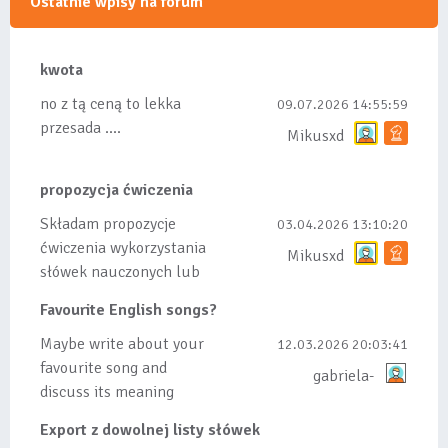
Ostatnie wpisy na forum
kwota
no z tą ceną to lekka
09.07.2026 14:55:59
przesada ....
Mikusxd
propozycja ćwiczenia
Składam propozycje
03.04.2026 13:10:20
ćwiczenia wykorzystania
Mikusxd
słówek nauczonych lub
dodanych do listy, czy
Favourite English songs?
tez ze wszys...
Maybe write about your
12.03.2026 20:03:41
favourite song and
gabriela-
discuss its meaning
Export z dowolnej listy słówek