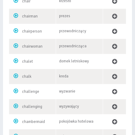
krzesło
chair
prezes
chairman
przewodniczący
chairperson
przewodnicząca
chairwoman
domek letniskowy
chalet
kreda
chalk
wyzwanie
challenge
wyzywający
challenging
pokojówka hotelowa
chambermaid