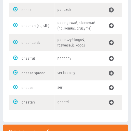
policzek
cheek
dopingować, kibicować
cheer on (sb, sth)
(np. komuś, drużynie)
pocieszyć kogoś,
cheer up sb
rozweselić kogoś
pogodny
cheerful
ser topiony
cheese spread
ser
cheese
gepard
cheetah