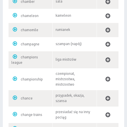
sala
chamber
kameleon
chameleon
rumianek
chamomile
szampan (napój)
champagne
champions
liga mistrzów
league
czempionat,
mistrzostwa,
championship
mistrzostwo
przypadek, okazja,
chance
szansa
przesiadać się na inny
change trains
pociąg