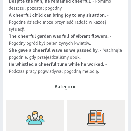
Despite the rain, he remained cheerful.
- Pomimo
deszczu, pozostał pogodny.
A cheerful child can bring joy to any situation.
-
Pogodne dziecko może przynieść radość w każdej
sytuacji.
The cheerful garden was full of vibrant flowers.
-
Pogodny ogród był pełen żywych kwiatów.
She gave a cheerful wave as we passed by.
- Machnęła
pogodnie, gdy przejeżdżaliśmy obok.
He whistled a cheerful tune while he worked.
-
Podczas pracy pogwizdywał pogodną melodię.
Kategorie