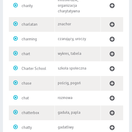
miłosierdzie,
organizacja
charity
charytatywna
znachor
charlatan
czarujący, uroczy
charming
wykres, tabela
chart
szkoła społeczna
Charter School
pościg, pogoń
chase
rozmowa
chat
gaduła, papla
chatterbox
gadatliwy
chatty