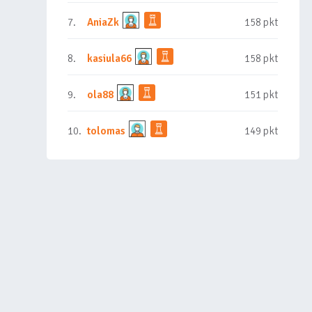
7.
AniaZk
158 pkt
8.
kasiula66
158 pkt
9.
ola88
151 pkt
10.
tolomas
149 pkt