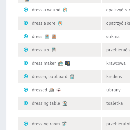
dress a wound
opatrzyć ra
dress a sore
opatrzyć sk
dress
suknia
dress up
przebierać 
dress maker
krawcowa
dresser, cupboard
kredens
dressed
ubrany
dressing table
toaletka
dressing room
przebieraln