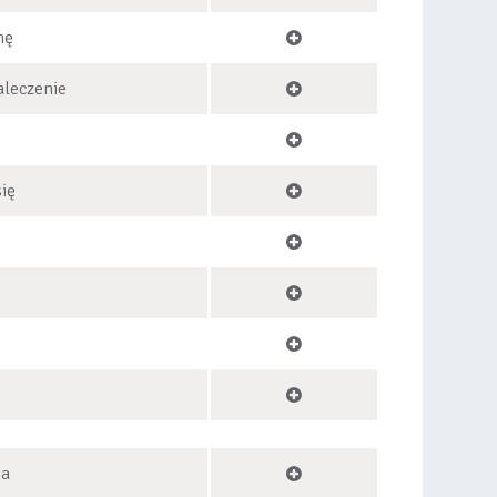
nę
aleczenie
się
ia