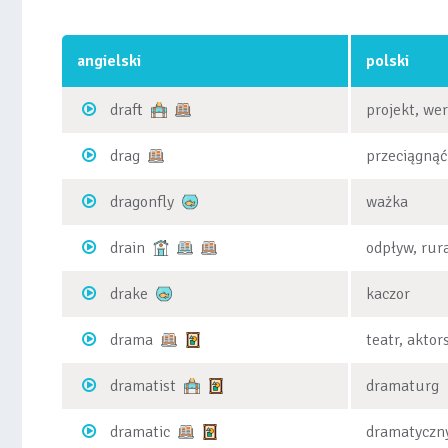
angielski
polski
draft
projekt, we
drag
przeciągnąć
dragonfly
ważka
drain
odpływ, rur
drake
kaczor
drama
teatr, akto
dramatist
dramaturg
dramatic
dramatyczn