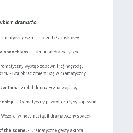
ówkiem
dramatic
Dramatyczny wzrost sprzedaży zaskoczył
ce speechless.
- Film miał dramatyczne
dramatyczny występ zapewnił jej nagrodę.
orm.
- Krajobraz zmienił się w dramatyczny
tention.
- Zrobił dramatyczne wejście,
onship.
- Dramatyczny powrót drużyny zapewnił
 Wczoraj w nocy nastąpił dramatyczny spadek
of the scene.
- Dramatyczne gesty aktora