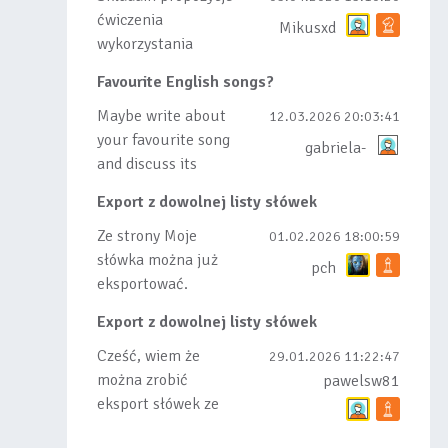
ćwiczenia
Mikusxd
wykorzystania
słówek nauczonych
Favourite English songs?
lub dodanych do
listy, czy tez ze
Maybe write about
12.03.2026 20:03:41
wszys...
your favourite song
gabriela-
and discuss its
meaning
Export z dowolnej listy słówek
Ze strony Moje
01.02.2026 18:00:59
słówka można już
pch
eksportować.
Natomiast
Export z dowolnej listy słówek
masowego importu
nie będę robił bo
Cześć, wiem że
29.01.2026 11:22:47
wiąże się...
można zrobić
pawelsw81
eksport słówek ze
stworzonej przez