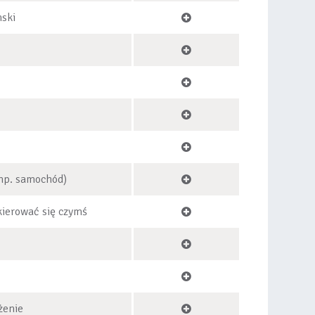
ski
np. samochód)
kierować się czymś
żenie