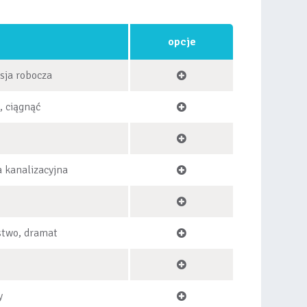
opcje
rsja robocza
, ciągnąć
a kanalizacyjna
rstwo, dramat
y