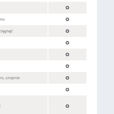
mis
ciągnąć
en, urojenie
ć