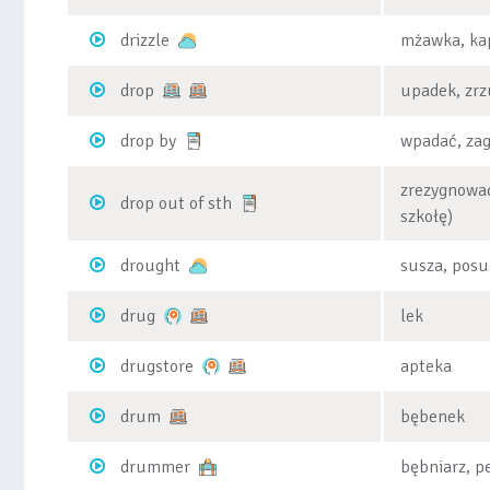
drizzle
mżawka, ka
drop
upadek, zrz
drop by
wpadać, zag
zrezygnować
drop out of sth
szkołę)
drought
susza, pos
drug
lek
drugstore
apteka
drum
bębenek
drummer
bębniarz, p