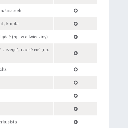
puśniaczek
ut, kropla
lądać (np. w odwiedziny)
 z czegoś, rzucić coś (np.
ucha
erkusista