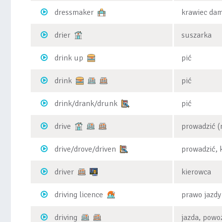
dressmaker
krawiec dam
drier
suszarka
drink up
pić
drink
pić
drink/drank/drunk
pić
drive
prowadzić (
drive/drove/driven
prowadzić, 
driver
kierowca
driving licence
prawo jazdy
driving
jazda, powo