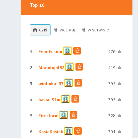
Top 10
dziś
wczoraj
w serwisie
1.
EchoFusion
476 pkt
2.
Moonlight82
419 pkt
3.
wiolinka_07
395 pkt
4.
basia_91m
395 pkt
5.
Firestorm
328 pkt
6.
KasiaKasiek
301 pkt