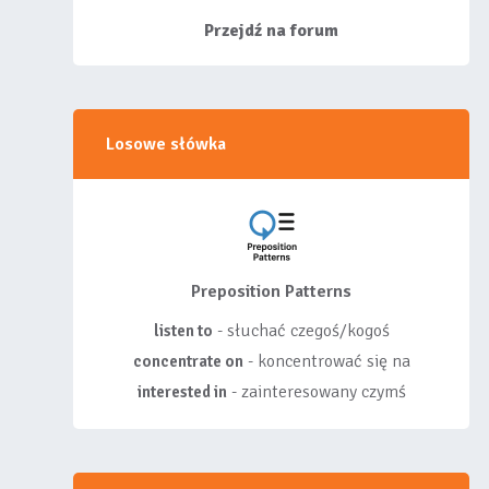
siebie listy, albo z
wyróżnionych lis...
Przejdź na forum
Losowe słówka
Preposition Patterns
- słuchać czegoś/kogoś
listen to
- koncentrować się na
concentrate on
- zainteresowany czymś
interested in