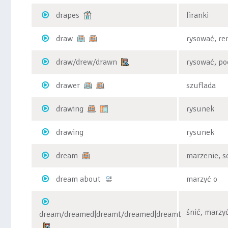
drapes
firanki
draw
rysować, re
draw/drew/drawn
rysować, po
drawer
szuflada
drawing
rysunek
drawing
rysunek
dream
marzenie, s
dream about
marzyć o
śnić, marzy
dream/dreamed|dreamt/dreamed|dreamt