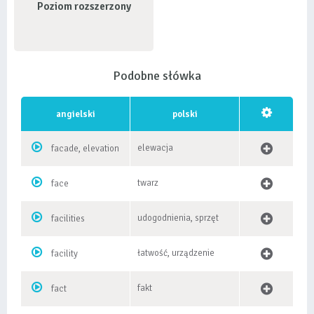
Poziom rozszerzony
Podobne słówka
angielski
polski
elewacja
facade, elevation
twarz
face
udogodnienia, sprzęt
facilities
łatwość, urządzenie
facility
fakt
fact