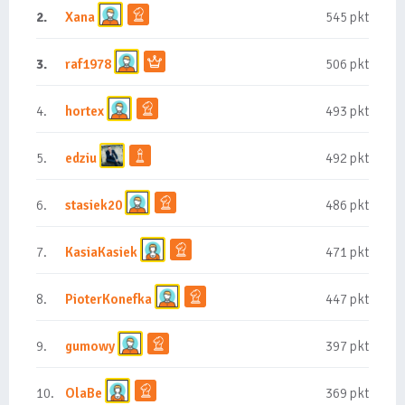
2.
Xana
545 pkt
3.
raf1978
506 pkt
4.
hortex
493 pkt
5.
edziu
492 pkt
6.
stasiek20
486 pkt
7.
KasiaKasiek
471 pkt
8.
PioterKonefka
447 pkt
9.
gumowy
397 pkt
10.
OlaBe
369 pkt