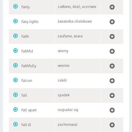
całkiem, dość, uczciwie
fairly
światełka choinkowe
fairy lights
zaufanie, wiara
faith
wierny
faithful
wiernie
faithfully
sokół
falcon
spadek
fall
rozpadać się
fall apart
zachorować
fall ill