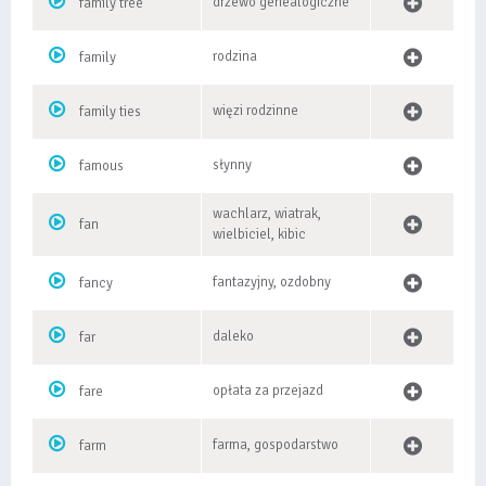
drzewo genealogiczne
family tree
rodzina
family
więzi rodzinne
family ties
słynny
famous
wachlarz, wiatrak,
fan
wielbiciel, kibic
fantazyjny, ozdobny
fancy
daleko
far
opłata za przejazd
fare
farma, gospodarstwo
farm