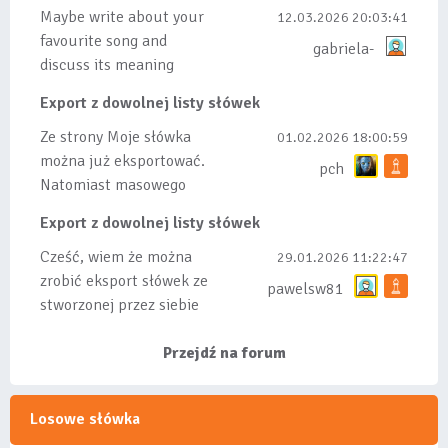
Maybe write about your
12.03.2026 20:03:41
favourite song and
gabriela-
discuss its meaning
Export z dowolnej listy słówek
Ze strony Moje słówka
01.02.2026 18:00:59
można już eksportować.
pch
Natomiast masowego
importu nie będę robił
Export z dowolnej listy słówek
bo wiąże się...
Cześć, wiem że można
29.01.2026 11:22:47
zrobić eksport słówek ze
pawelsw81
stworzonej przez siebie
listy, albo z
wyróżnionych lis...
Przejdź na forum
Losowe słówka