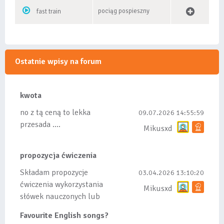
pociąg pospieszny
fast train
Ostatnie wpisy na forum
kwota
no z tą ceną to lekka
09.07.2026 14:55:59
przesada ....
Mikusxd
propozycja ćwiczenia
Składam propozycje
03.04.2026 13:10:20
ćwiczenia wykorzystania
Mikusxd
słówek nauczonych lub
dodanych do listy, czy
Favourite English songs?
tez ze wszys...