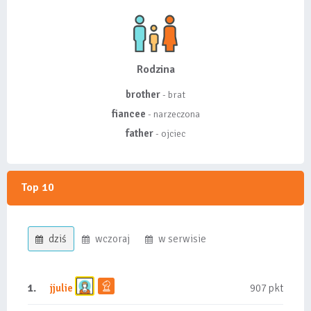
Rodzina
brother
- brat
fiancee
- narzeczona
father
- ojciec
Top 10
dziś
wczoraj
w serwisie
1.
jjulie
907 pkt