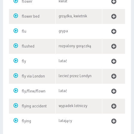
kwiat
flower
grządka, kwietnik
flower bed
grypa
flu
rozpalony gorączką
flushed
latać
fly
lecieć przez Londyn
fly via London
latać
fly/flew/flown
wypadek lotniczy
flying accident
latający
flying