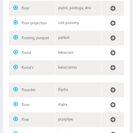
piętro, podłoga, dno
floor
rzut poziomy
floor projection
parkiet
flooring, parquet
kwiaciarz
florist
kwiaciarnia
florist's
flądra
flounder
mąka
flour
przepływ
flow