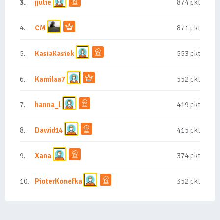
3.
jjulie
874 pkt
4.
CM
871 pkt
5.
KasiaKasiek
553 pkt
6.
Kamilaa7
552 pkt
7.
hanna_l
419 pkt
8.
Dawid14
415 pkt
9.
Xana
374 pkt
10.
PioterKonefka
352 pkt