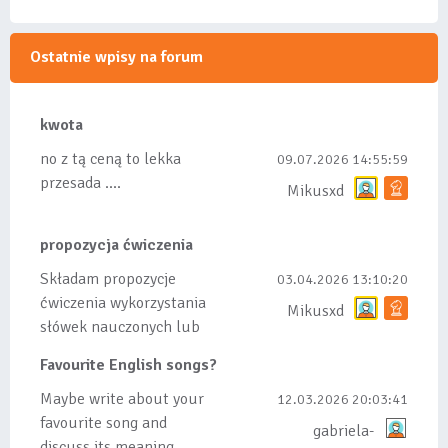
Ostatnie wpisy na forum
kwota
no z tą ceną to lekka
09.07.2026 14:55:59
przesada ....
Mikusxd
propozycja ćwiczenia
Składam propozycje
03.04.2026 13:10:20
ćwiczenia wykorzystania
Mikusxd
słówek nauczonych lub
dodanych do listy, czy
Favourite English songs?
tez ze wszys...
Maybe write about your
12.03.2026 20:03:41
favourite song and
gabriela-
discuss its meaning