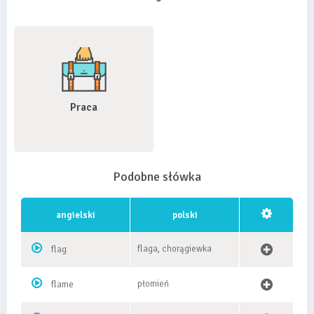
Praca
Podobne słówka
angielski
polski
flaga, chorągiewka
flag
płomień
flame