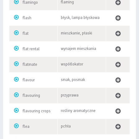
flaming
flamingo
błysk, lampa błyskowa
flash
mieszkanie, płaski
flat
wynajem mieszkania
flat rental
współlokator
flatmate
smak, posmak
flavour
przyprawa
flavouring
rośliny aromatyczne
flavouring crops
pchła
flea