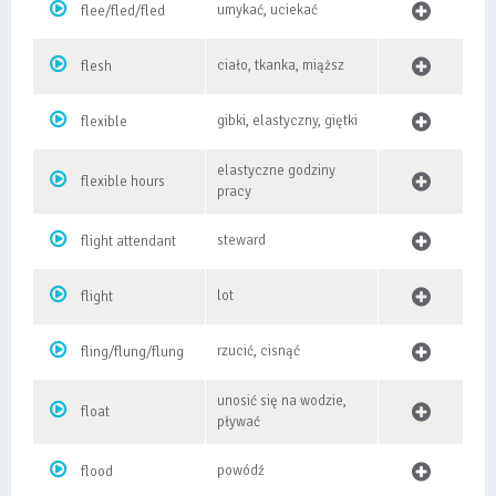
umykać, uciekać
flee/fled/fled
ciało, tkanka, miąższ
flesh
gibki, elastyczny, giętki
flexible
elastyczne godziny
flexible hours
pracy
steward
flight attendant
lot
flight
rzucić, cisnąć
fling/flung/flung
unosić się na wodzie,
float
pływać
powódź
flood