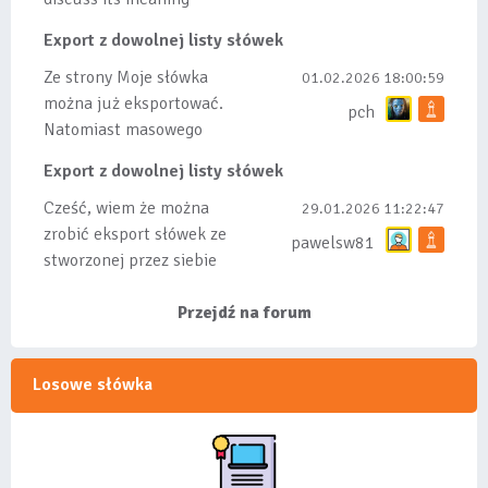
Export z dowolnej listy słówek
Ze strony Moje słówka
01.02.2026 18:00:59
można już eksportować.
pch
Natomiast masowego
importu nie będę robił
Export z dowolnej listy słówek
bo wiąże się...
Cześć, wiem że można
29.01.2026 11:22:47
zrobić eksport słówek ze
pawelsw81
stworzonej przez siebie
listy, albo z
wyróżnionych lis...
Przejdź na forum
Losowe słówka