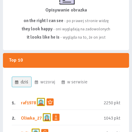
Opisywanie obrazka
on the right I can see
- po prawej stronie widzę
they look happy
- oni wyglądają na zadowolonych
it looks like he is
- wygląda na to, że on jest
Top 10
dziś
wczoraj
w serwisie
1.
raf1978
2250 pkt
2.
Oliwka_27
1043 pkt