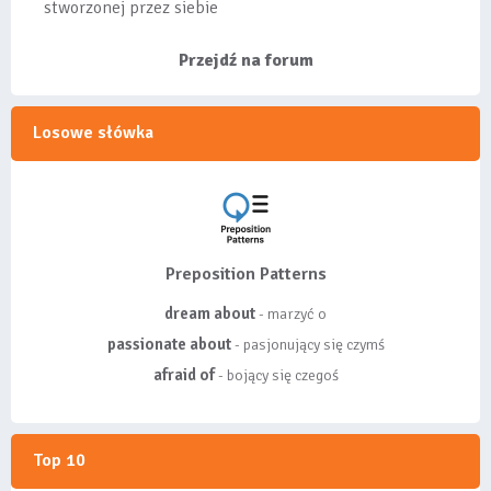
stworzonej przez siebie
listy, albo z
wyróżnionych lis...
Przejdź na forum
Losowe słówka
Preposition Patterns
dream about
- marzyć o
passionate about
- pasjonujący się czymś
afraid of
- bojący się czegoś
Top 10