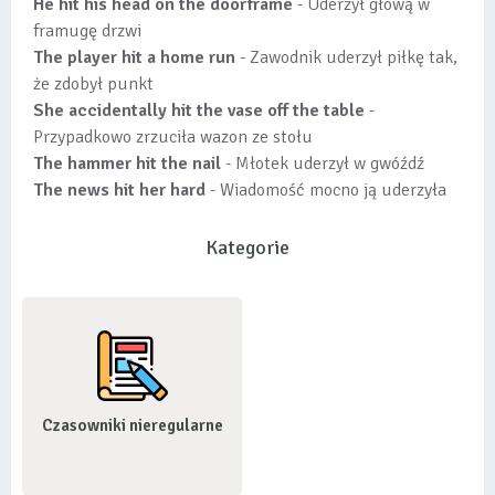
He hit his head on the doorframe
- Uderzył głową w
framugę drzwi
The player hit a home run
- Zawodnik uderzył piłkę tak,
że zdobył punkt
She accidentally hit the vase off the table
-
Przypadkowo zrzuciła wazon ze stołu
The hammer hit the nail
- Młotek uderzył w gwóźdź
The news hit her hard
- Wiadomość mocno ją uderzyła
Kategorie
Czasowniki nieregularne