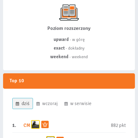
Poziom rozszerzony
upward
- w górę
exact
- dokładny
weekend
- weekend
Top 10
dziś
wczoraj
w serwisie
1.
CM
882 pkt