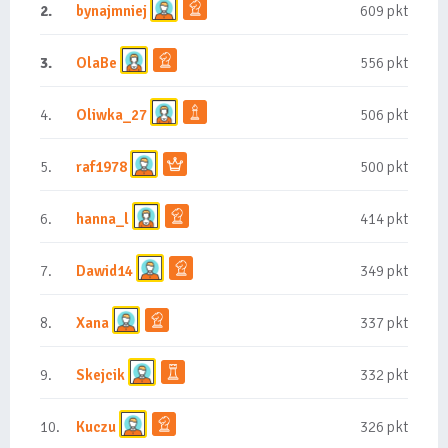
2.
bynajmniej
609 pkt
3.
OlaBe
556 pkt
4.
Oliwka_27
506 pkt
5.
raf1978
500 pkt
6.
hanna_l
414 pkt
7.
Dawid14
349 pkt
8.
Xana
337 pkt
9.
Skejcik
332 pkt
10.
Kuczu
326 pkt