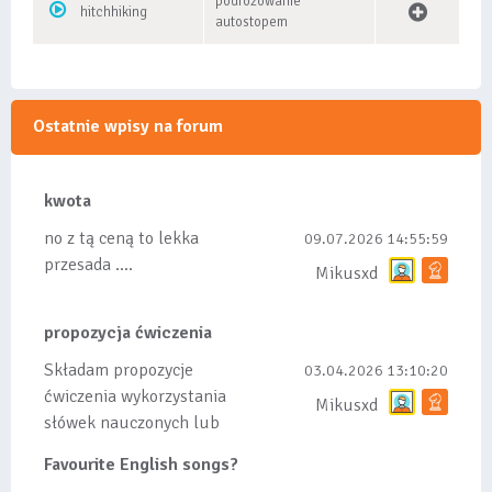
podróżowanie
hitchhiking
autostopem
Ostatnie wpisy na forum
kwota
no z tą ceną to lekka
09.07.2026 14:55:59
przesada ....
Mikusxd
propozycja ćwiczenia
Składam propozycje
03.04.2026 13:10:20
ćwiczenia wykorzystania
Mikusxd
słówek nauczonych lub
dodanych do listy, czy
Favourite English songs?
tez ze wszys...