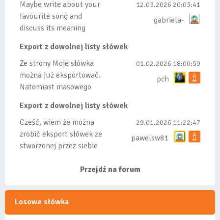
Maybe write about your
12.03.2026 20:03:41
favourite song and
gabriela-
discuss its meaning
Export z dowolnej listy słówek
Ze strony Moje słówka
01.02.2026 18:00:59
można już eksportować.
pch
Natomiast masowego
importu nie będę robił
Export z dowolnej listy słówek
bo wiąże się...
Cześć, wiem że można
29.01.2026 11:22:47
zrobić eksport słówek ze
pawelsw81
stworzonej przez siebie
listy, albo z
wyróżnionych lis...
Przejdź na forum
Losowe słówka