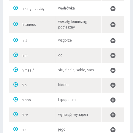
wędrówka
hiking holiday
wesoły, komiczny,
hilarious
pocieszny
wzgórze
hill
go
him
się, siebie, sobie, sam
himself
biodro
hip
hipopotam
hippo
wynająć, wynajem
hire
jego
his