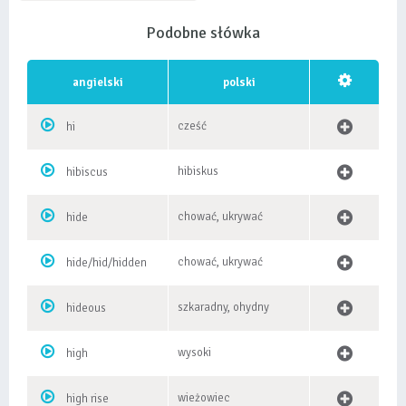
Podobne słówka
angielski
polski
cześć
hi
hibiskus
hibiscus
chować, ukrywać
hide
chować, ukrywać
hide/hid/hidden
szkaradny, ohydny
hideous
wysoki
high
wieżowiec
high rise