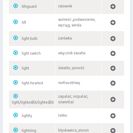
ratownik
lifeguard
wznieść ,podwiezienie,
lift
wyciąg, winda
żarówka
light bulb
włącznik światła
light switch
światło, jasność
light
niefrasobliwy
light-hearted
zapalać, rozpalać,
oświetlać
light/lighted|lit/lighted|lit
lekko
lightly
błyskawica, piorun
lightning