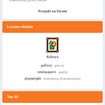
stworzonej przez siebie
listy, albo z
wyróżnionych lis...
Przejdź na forum
Losowe słówka
Kultura
gallery
- galeria
newspapers
- gazety
playwright
- dramaturg, dramatopisarz
Top 10