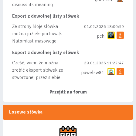
discuss its meaning
Export z dowolnej listy słówek
Ze strony Moje słówka
01.02.2026 18:00:59
można już eksportować.
pch
Natomiast masowego
importu nie będę robił
Export z dowolnej listy słówek
bo wiąże się...
Cześć, wiem że można
29.01.2026 11:22:47
zrobić eksport słówek ze
pawelsw81
stworzonej przez siebie
listy, albo z
wyróżnionych lis...
Przejdź na forum
Losowe słówka