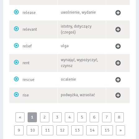
uwolnienie, wydanie
release
istotny, dotyczący
relevant
(czegoś)
ulga
relief
wynająć, wypożyczyć,
rent
czynsz
ocalenie
rescue
podwyżka, wzrastać
rise
«
1
2
3
4
5
6
7
8
9
10
11
12
13
14
15
»