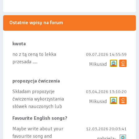
Ostatnie wpisy na forum
kwota
no z tą ceną to lekka
09.07.2026 14:55:59
przesada ....
Mikusxd
propozycja ćwiczenia
Składam propozycje
03.04.2026 13:10:20
ćwiczenia wykorzystania
Mikusxd
słówek nauczonych lub
dodanych do listy, czy
Favourite English songs?
tez ze wszys...
Maybe write about your
12.03.2026 20:03:41
favourite song and
gabriela-