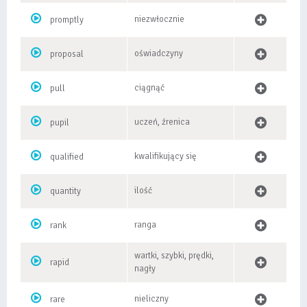
niezwłocznie
promptly
oświadczyny
proposal
ciągnąć
pull
uczeń, źrenica
pupil
kwalifikujący się
qualified
ilość
quantity
ranga
rank
wartki, szybki, prędki,
rapid
nagły
nieliczny
rare