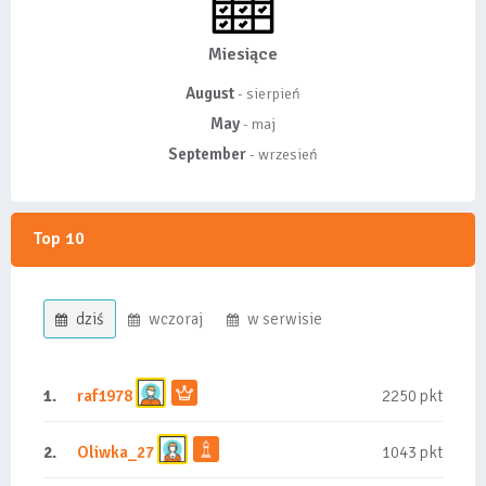
Miesiące
August
- sierpień
May
- maj
September
- wrzesień
Top 10
dziś
wczoraj
w serwisie
1.
raf1978
2250 pkt
2.
Oliwka_27
1043 pkt