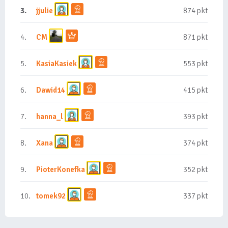
3.
jjulie
874 pkt
4.
CM
871 pkt
5.
KasiaKasiek
553 pkt
6.
Dawid14
415 pkt
7.
hanna_l
393 pkt
8.
Xana
374 pkt
9.
PioterKonefka
352 pkt
10.
tomek92
337 pkt