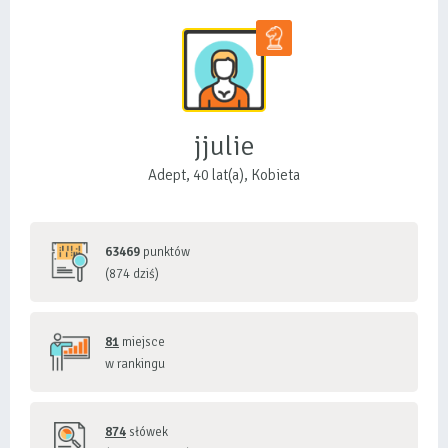
jjulie
Adept, 40 lat(a), Kobieta
63469
punktów
(874 dziś)
81
miejsce
w rankingu
874
słówek