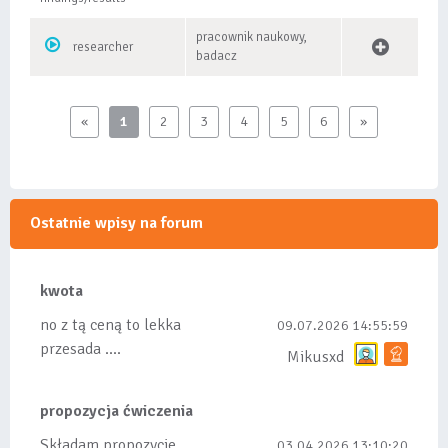
pracownik naukowy,
researcher
badacz
«
1
2
3
4
5
6
»
Ostatnie wpisy na forum
kwota
no z tą ceną to lekka
09.07.2026 14:55:59
przesada ....
Mikusxd
propozycja ćwiczenia
Składam propozycje
03.04.2026 13:10:20