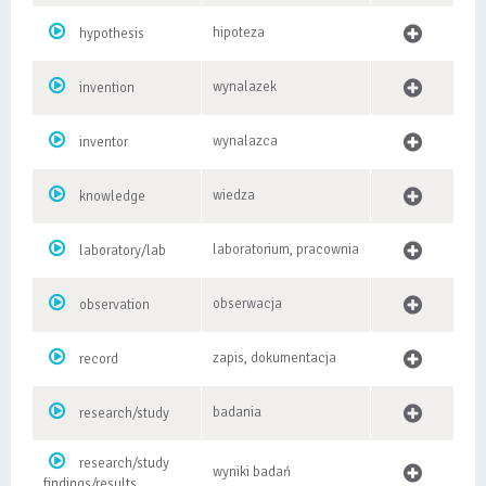
hipoteza
hypothesis
wynalazek
invention
wynalazca
inventor
wiedza
knowledge
laboratorium, pracownia
laboratory/lab
obserwacja
observation
zapis, dokumentacja
record
badania
research/study
research/study
wyniki badań
findings/results