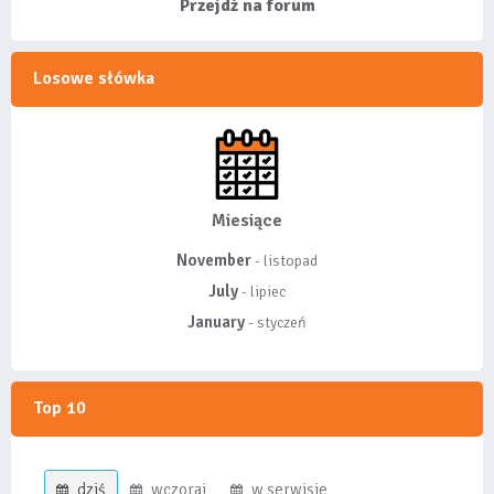
wyróżnionych lis...
Przejdź na forum
Losowe słówka
Miesiące
November
- listopad
July
- lipiec
January
- styczeń
Top 10
dziś
wczoraj
w serwisie