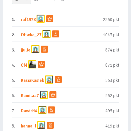
1.
raf1978
2250 pkt
2.
Oliwka_27
1043 pkt
3.
jjulie
874 pkt
4.
CM
871 pkt
5.
KasiaKasiek
553 pkt
6.
Kamilaa7
552 pkt
7.
Dawid14
495 pkt
8.
hanna_l
419 pkt