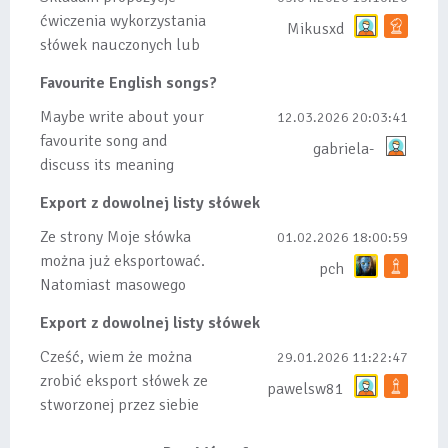
ćwiczenia wykorzystania
Mikusxd
słówek nauczonych lub
dodanych do listy, czy
Favourite English songs?
tez ze wszys...
Maybe write about your
12.03.2026 20:03:41
favourite song and
gabriela-
discuss its meaning
Export z dowolnej listy słówek
Ze strony Moje słówka
01.02.2026 18:00:59
można już eksportować.
pch
Natomiast masowego
importu nie będę robił
Export z dowolnej listy słówek
bo wiąże się...
Cześć, wiem że można
29.01.2026 11:22:47
zrobić eksport słówek ze
pawelsw81
stworzonej przez siebie
listy, albo z