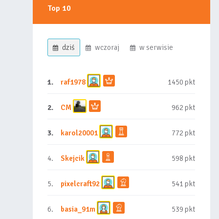
Top 10
dziś
wczoraj
w serwisie
1.
raf1978
1450 pkt
2.
CM
962 pkt
3.
karol20001
772 pkt
4.
Skejcik
598 pkt
5.
pixelcraft92
541 pkt
6.
basia_91m
539 pkt