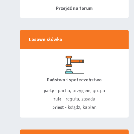
siebie listy, albo z
wyróżnionych lis...
Przejdź na forum
Losowe słówka
Państwo i społeczeństwo
- partia, przyjęcie, grupa
party
- reguła, zasada
rule
- ksiądz, kapłan
priest