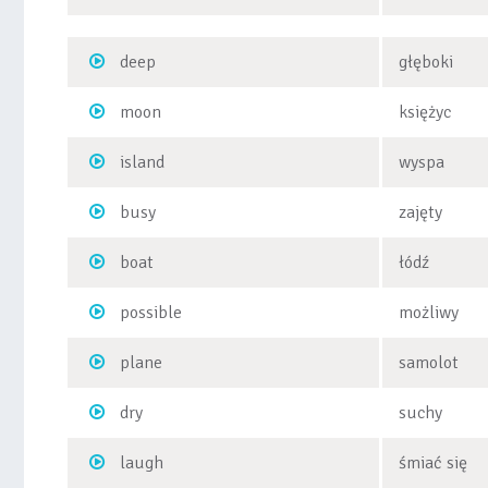
deep
głęboki
moon
księżyc
island
wyspa
busy
zajęty
boat
łódź
possible
możliwy
plane
samolot
dry
suchy
laugh
śmiać się