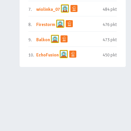
7.
wiolinka_07
484 pkt
8.
Firestorm
476 pkt
9.
Balkon
473 pkt
10.
EchoFusion
450 pkt