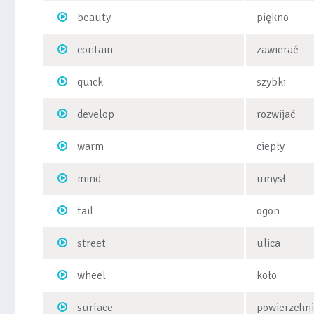
beauty
piękno
contain
zawierać
quick
szybki
develop
rozwijać
warm
ciepły
mind
umysł
tail
ogon
street
ulica
wheel
koło
surface
powierzchn