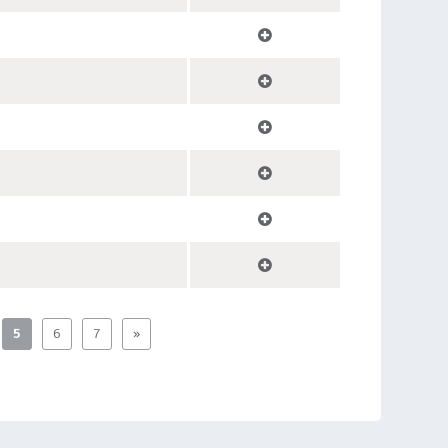
5
6
7
»