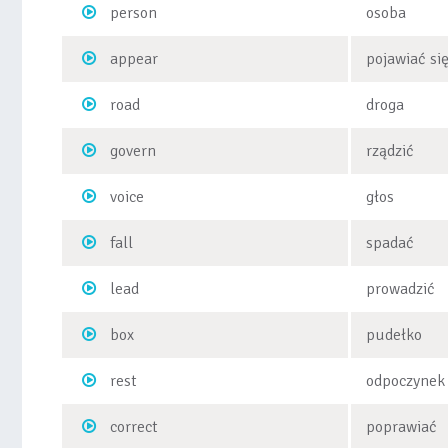
person
osoba
appear
pojawiać si
road
droga
govern
rządzić
voice
głos
fall
spadać
lead
prowadzić
box
pudełko
rest
odpoczynek
correct
poprawiać