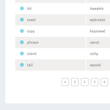
bit
kawałek
coast
wybrzeże
copy
kopiować
phrase
zwrot
silent
cichy
tall
wysoki
«
1
2
3
4