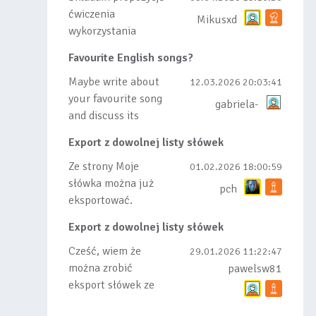
ćwiczenia
Mikusxd
wykorzystania
słówek nauczonych
Favourite English songs?
lub dodanych do
listy, czy tez ze
Maybe write about
12.03.2026 20:03:41
wszys...
your favourite song
gabriela-
and discuss its
meaning
Export z dowolnej listy słówek
Ze strony Moje
01.02.2026 18:00:59
słówka można już
pch
eksportować.
Natomiast
Export z dowolnej listy słówek
masowego importu
nie będę robił bo
Cześć, wiem że
29.01.2026 11:22:47
wiąże się...
można zrobić
pawelsw81
eksport słówek ze
stworzonej przez