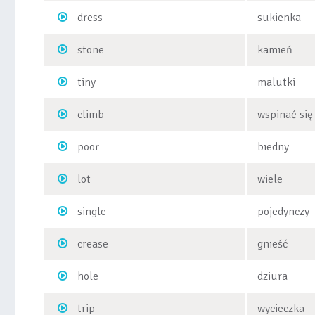
dress
sukienka
stone
kamień
tiny
malutki
climb
wspinać się
poor
biedny
lot
wiele
single
pojedynczy
crease
gnieść
hole
dziura
trip
wycieczka