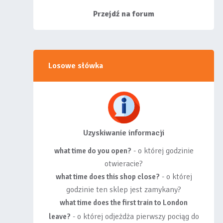
siebie listy, albo z
wyróżnionych lis...
Przejdź na forum
Losowe słówka
Uzyskiwanie informacji
- o której godzinie
what time do you open?
otwieracie?
- o której
what time does this shop close?
godzinie ten sklep jest zamykany?
what time does the first train to London
- o której odjeżdża pierwszy pociąg do
leave?