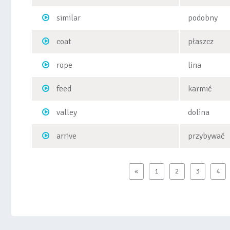
similar
podobny
coat
płaszcz
rope
lina
feed
karmić
valley
dolina
arrive
przybywać
«
1
2
3
4