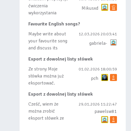
ćwiczenia
Mikusxd
wykorzystania
słówek nauczonych
Favourite English songs?
lub dodanych do
listy, czy tez ze
Maybe write about
12.03.2026 20:03:41
wszys...
your favourite song
gabriela-
and discuss its
meaning
Export z dowolnej listy słówek
Ze strony Moje
01.02.2026 18:00:59
słówka można już
pch
eksportować.
Natomiast
Export z dowolnej listy słówek
masowego importu
nie będę robił bo
Cześć, wiem że
29.01.2026 11:22:47
wiąże się...
można zrobić
pawelsw81
eksport słówek ze
stworzonej przez