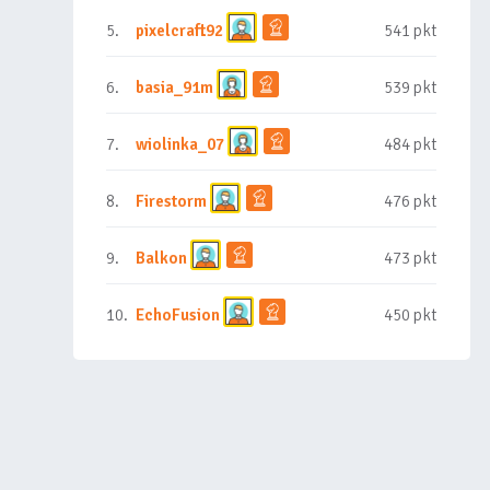
5.
pixelcraft92
541 pkt
6.
basia_91m
539 pkt
7.
wiolinka_07
484 pkt
8.
Firestorm
476 pkt
9.
Balkon
473 pkt
10.
EchoFusion
450 pkt