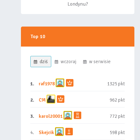
Londynu?
Top 10
dziś
wczoraj
w serwisie
1.
raf1978
1325 pkt
2.
CM
962 pkt
3.
karol20001
772 pkt
4.
Skejcik
598 pkt