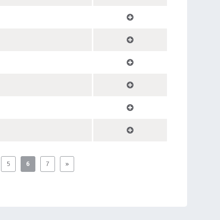
5
6
7
»