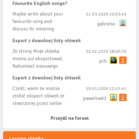
Favourite English songs?
tez ze wszys...
Maybe write about your
12.03.2026 20:03:41
favourite song and
gabriela-
discuss its meaning
Export z dowolnej listy słówek
Ze strony Moje słówka
01.02.2026 18:00:59
można już eksportować.
pch
Natomiast masowego
importu nie będę robił
Export z dowolnej listy słówek
bo wiąże się...
Cześć, wiem że można
29.01.2026 11:22:47
zrobić eksport słówek ze
pawelsw81
stworzonej przez siebie
listy, albo z
wyróżnionych lis...
Przejdź na forum
Losowe słówka