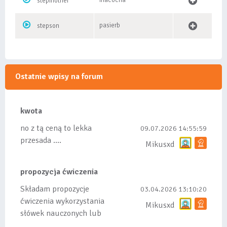
macocha
stepmother
pasierb
stepson
Ostatnie wpisy na forum
kwota
no z tą ceną to lekka
09.07.2026 14:55:59
przesada ....
Mikusxd
propozycja ćwiczenia
Składam propozycje
03.04.2026 13:10:20
ćwiczenia wykorzystania
Mikusxd
słówek nauczonych lub
dodanych do listy, czy