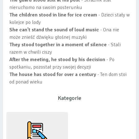
The guard stood still at his post
- Strażnik stał
nieruchomo na swoim posterunku
The children stood in line for ice cream
- Dzieci stały w
kolejce po lody
She can't stand the sound of loud music
- Ona nie
może znieść dźwięku głośnej muzyki
They stood together in a moment of silence
- Stali
razem w chwili ciszy
After the meeting, he stood by his decision
- Po
spotkaniu, pozostał przy swojej decyzji
The house has stood for over a century
- Ten dom stoi
od ponad wieku
Kategorie