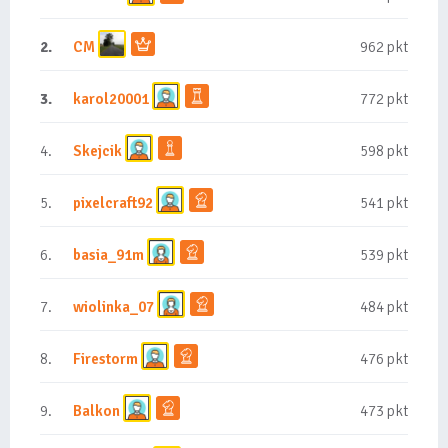
2.
CM
962 pkt
3.
karol20001
772 pkt
4.
Skejcik
598 pkt
5.
pixelcraft92
541 pkt
6.
basia_91m
539 pkt
7.
wiolinka_07
484 pkt
8.
Firestorm
476 pkt
9.
Balkon
473 pkt