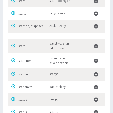
start, początek
start
przystawka
starter
zaskoczony
startled, surprised
państwo, stan,
state
odnotować
twierdzenie,
statement
oświadczenie
stacja
station
papierniczy
stationers
posąg
statue
status
status