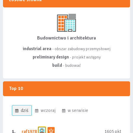
Budownictwo i architektura
industrial area
- obszar zabudowy przemysłowej
preliminary design
- projekt wstępny
build
- budować
Top 10
dziś
wczoraj
w serwisie
1.
raf1978
1605 pkt