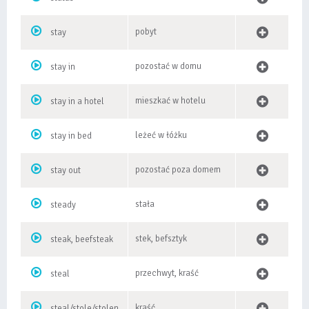
pobyt
stay
pozostać w domu
stay in
mieszkać w hotelu
stay in a hotel
leżeć w łóżku
stay in bed
pozostać poza domem
stay out
stała
steady
stek, befsztyk
steak, beefsteak
przechwyt, kraść
steal
kraść
steal/stole/stolen