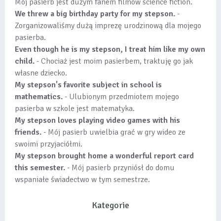
Mój pasierb jest dużym fanem filmów science fiction.
We threw a big birthday party for my stepson.
-
Zorganizowaliśmy dużą imprezę urodzinową dla mojego
pasierba.
Even though he is my stepson, I treat him like my own
child.
- Chociaż jest moim pasierbem, traktuję go jak
własne dziecko.
My stepson's favorite subject in school is
mathematics.
- Ulubionym przedmiotem mojego
pasierba w szkole jest matematyka.
My stepson loves playing video games with his
friends.
- Mój pasierb uwielbia grać w gry wideo ze
swoimi przyjaciółmi.
My stepson brought home a wonderful report card
this semester.
- Mój pasierb przyniósł do domu
wspaniałe świadectwo w tym semestrze.
Kategorie