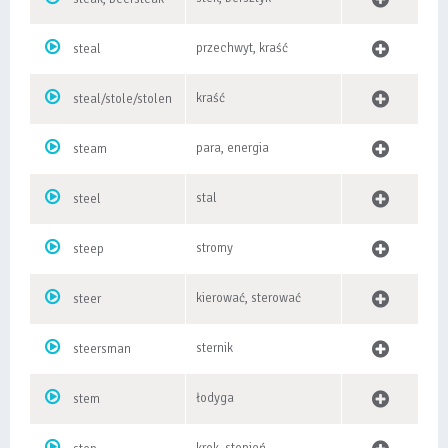
przechwyt, kraść
steal
kraść
steal/stole/stolen
para, energia
steam
stal
steel
stromy
steep
kierować, sterować
steer
sternik
steersman
łodyga
stem