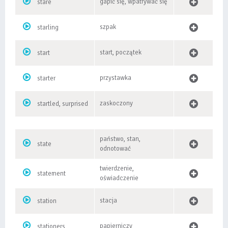
gapić się, wpatrywać się
stare
szpak
starling
start, początek
start
przystawka
starter
zaskoczony
startled, surprised
państwo, stan,
state
odnotować
twierdzenie,
statement
oświadczenie
stacja
station
papierniczy
stationers