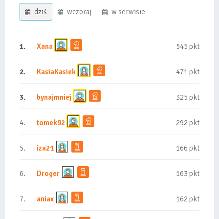
dziś
wczoraj
w serwisie
1.
Xana
545 pkt
2.
KasiaKasiek
471 pkt
3.
bynajmniej
325 pkt
4.
tomek92
292 pkt
5.
iza21
166 pkt
6.
Droger
163 pkt
7.
aniax
162 pkt