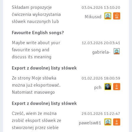
Składam propozycje
03.04.2026 13:10:20
ćwiczenia wykorzystania
Mikusxd
słówek nauczonych lub
dodanych do listy, czy
Favourite English songs?
tez ze wszys...
Maybe write about your
12.03.2026 20:03:41
favourite song and
gabriela-
discuss its meaning
Export z dowolnej listy słówek
Ze strony Moje słówka
01.02.2026 18:00:59
można już eksportować.
pch
Natomiast masowego
importu nie będę robił
Export z dowolnej listy słówek
bo wiąże się...
Cześć, wiem że można
29.01.2026 11:22:47
zrobić eksport słówek ze
pawelsw81
stworzonej przez siebie