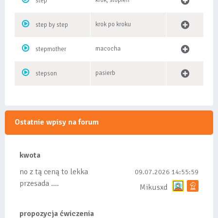
krok, stopień
step
krok po kroku
step by step
macocha
stepmother
pasierb
stepson
Ostatnie wpisy na forum
kwota
no z tą ceną to lekka
09.07.2026 14:55:59
przesada ....
Mikusxd
propozycja ćwiczenia