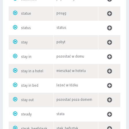
posąg
statue
status
status
pobyt
stay
pozostać w domu
stay in
mieszkać w hotelu
stay in a hotel
leżeć w łóżku
stay in bed
pozostać poza domem
stay out
stała
steady
stek, befsztyk
steak, beefsteak