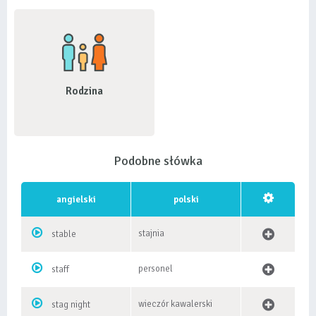
Rodzina
Podobne słówka
angielski
polski
stajnia
stable
personel
staff
wieczór kawalerski
stag night