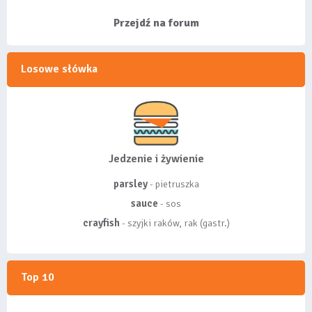
listy, albo z
wyróżnionych lis...
Przejdź na forum
Losowe słówka
Jedzenie i żywienie
parsley
- pietruszka
sauce
- sos
crayfish
- szyjki raków, rak (gastr.)
Top 10