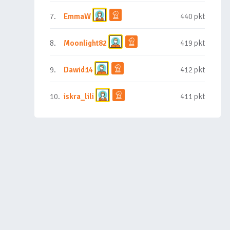
7.
EmmaW
440 pkt
8.
Moonlight82
419 pkt
9.
Dawid14
412 pkt
10.
iskra_lili
411 pkt