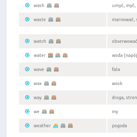
wash
umyć, myć,
waste
marnować, 
watch
obserwować
water
woda (napój
wave
fala
wax
wosk
way
droga, stro
we
my
weather
pogoda