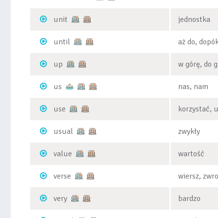
unit
jednostka
until
aż do, dopók
up
w górę, do g
us
nas, nam
use
korzystać, 
usual
zwykły
value
wartość
verse
wiersz, zwr
very
bardzo