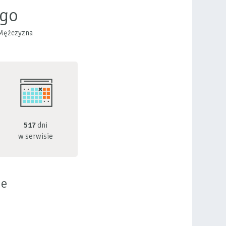
ngo
, Mężczyzna
517
dni
w serwisie
ie