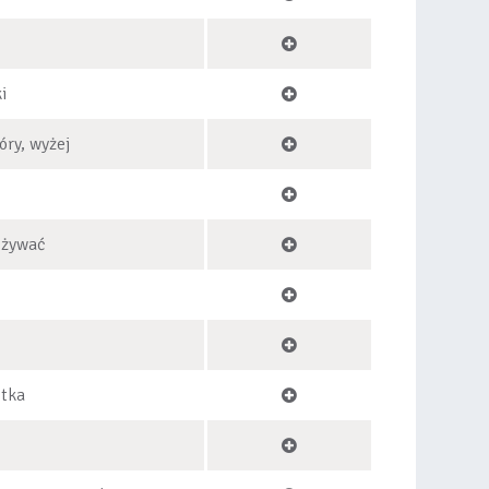
i
óry, wyżej
używać
otka