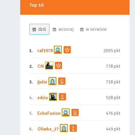
Top 10
dziś
wczoraj
w serwisie
1.
raf1978
2095 pkt
2.
CM
778 pkt
3.
jjulie
718 pkt
4.
edziu
528 pkt
5.
EchoFusion
476 pkt
6.
Oliwka_27
449 pkt