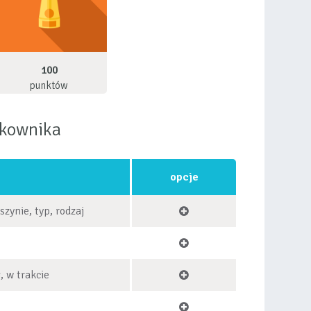
100
punktów
tkownika
opcje
zynie, typ, rodzaj
, w trakcie