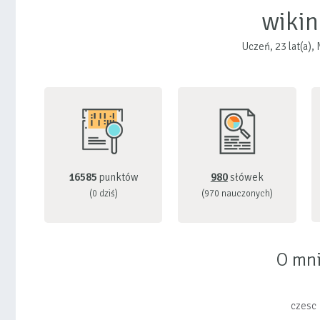
wiki
Uczeń, 23 lat(a)
16585
punktów
980
słówek
(0 dziś)
(970 nauczonych)
O mn
czesc