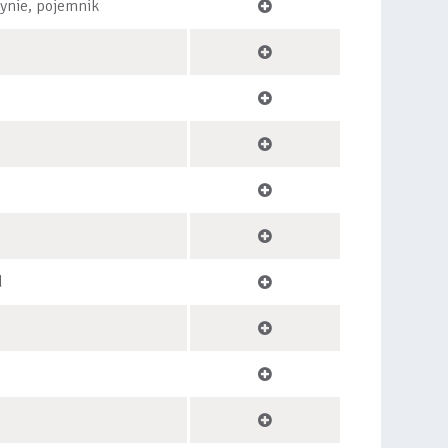
zynie, pojemnik
d