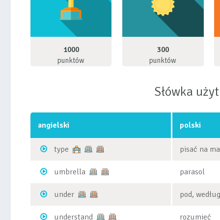
1000
300
punktów
punktów
Słówka uży
angielski
polski
type
pisać na mas
umbrella
parasol
under
pod, według
understand
rozumieć