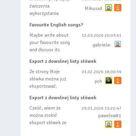
ćwiczenia
Mikusxd
wykorzystania
słówek nauczonych
Favourite English songs?
lub dodanych do
listy, czy tez ze
Maybe write about
12.03.2026 20:03:41
wszys...
your favourite song
gabriela-
and discuss its
meaning
Export z dowolnej listy słówek
Ze strony Moje
01.02.2026 18:00:59
słówka można już
pch
eksportować.
Natomiast
Export z dowolnej listy słówek
masowego importu
nie będę robił bo
Cześć, wiem że
29.01.2026 11:22:47
wiąże się...
można zrobić
pawelsw81
eksport słówek ze
stworzonej przez