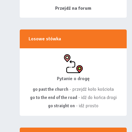
siebie listy, albo z
wyróżnionych lis...
Przejdź na forum
Losowe słówka
Pytanie o drogę
- przejdź koło kościoła
go past the church
- idź do końca drogi
go to the end of the road
- idź prosto
go straight on