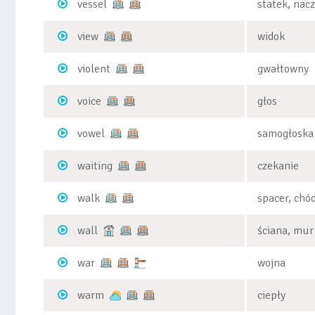
vessel
statek, nac
view
widok
violent
gwałtowny
voice
głos
vowel
samogłoska
waiting
czekanie
walk
spacer, chó
wall
ściana, mur
war
wojna
warm
ciepły