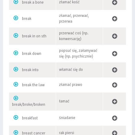
złamać kość
break a bone
złamać, przerwać,
break
przerwa
przerwać coś (np.
break in on sth
konwersację)
popsuć się, załamywać
break down
się (np. psychicznie)
włamać się do
break into
złamać prawo
break the law
łamać
break/broke/broken
śniadanie
breakfast
rak piersi
breast cancer