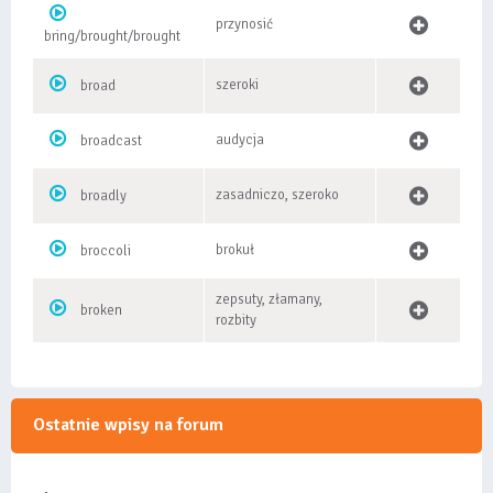
przynosić
bring/brought/brought
szeroki
broad
audycja
broadcast
zasadniczo, szeroko
broadly
brokuł
broccoli
zepsuty, złamany,
broken
rozbity
Ostatnie wpisy na forum