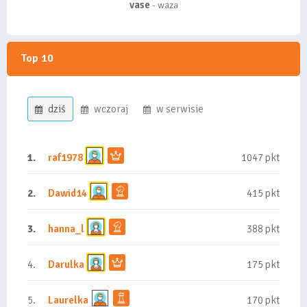
vase
- waza
Top 10
dziś
wczoraj
w serwisie
1.
raf1978
1047 pkt
2.
Dawid14
415 pkt
3.
hanna_l
388 pkt
4.
Darulka
175 pkt
5.
Laurelka
170 pkt