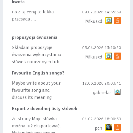
kwota
no z tą ceną to lekka
09.07.2026 14:55:59
przesada ....
Mikusxd
propozycja ćwiczenia
Składam propozycje
03.04.2026 13:10:20
ćwiczenia wykorzystania
Mikusxd
słówek nauczonych lub
dodanych do listy, czy
Favourite English songs?
tez ze wszys...
Maybe write about your
12.03.2026 20:03:41
favourite song and
gabriela-
discuss its meaning
Export z dowolnej listy słówek
Ze strony Moje słówka
01.02.2026 18:00:59
można już eksportować.
pch