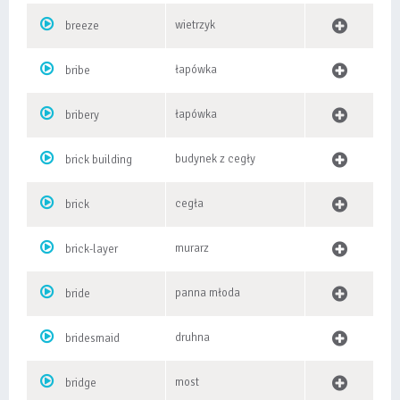
wietrzyk
breeze
łapówka
bribe
łapówka
bribery
budynek z cegły
brick building
cegła
brick
murarz
brick-layer
panna młoda
bride
druhna
bridesmaid
most
bridge