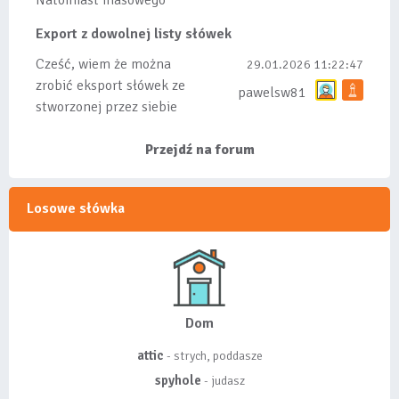
Natomiast masowego
importu nie będę robił
Export z dowolnej listy słówek
bo wiąże się...
Cześć, wiem że można
29.01.2026 11:22:47
zrobić eksport słówek ze
pawelsw81
stworzonej przez siebie
listy, albo z
wyróżnionych lis...
Przejdź na forum
Losowe słówka
Dom
attic
- strych, poddasze
spyhole
- judasz