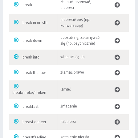
złamać, przerwać,
break
przerwa
przerwać coś (np.
break in on sth
konwersację)
popsuć się, załamywać
break down
się (np. psychicznie)
włamać się do
break into
złamać prawo
break the law
łamać
break/broke/broken
śniadanie
breakfast
rak piersi
breast cancer
karmienie piersią
breastfeeding