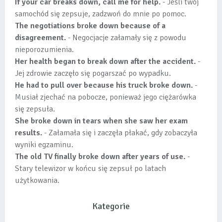
If your car breaks down, call me for help.
- Jeśli twój
samochód się zepsuje, zadzwoń do mnie po pomoc.
The negotiations broke down because of a
disagreement.
- Negocjacje załamały się z powodu
nieporozumienia.
Her health began to break down after the accident.
-
Jej zdrowie zaczęło się pogarszać po wypadku.
He had to pull over because his truck broke down.
-
Musiał zjechać na pobocze, ponieważ jego ciężarówka
się zepsuła.
She broke down in tears when she saw her exam
results.
- Załamała się i zaczęła płakać, gdy zobaczyła
wyniki egzaminu.
The old TV finally broke down after years of use.
-
Stary telewizor w końcu się zepsuł po latach
użytkowania.
Kategorie