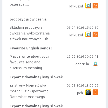
przesada ....
Mikusxd
propozycja ćwiczenia
Składam propozycje
03.04.2026 13:10:20
ćwiczenia wykorzystania
Mikusxd
słówek nauczonych lub
dodanych do listy, czy
Favourite English songs?
tez ze wszys...
Maybe write about your
12.03.2026 20:03:41
favourite song and
gabriela-
discuss its meaning
Export z dowolnej listy słówek
Ze strony Moje słówka
01.02.2026 18:00:59
można już eksportować.
pch
Natomiast masowego
importu nie będę robił
Export z dowolnej listy słówek