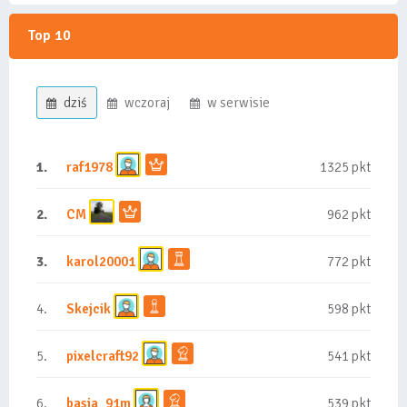
Top 10
dziś
wczoraj
w serwisie
1.
raf1978
1325 pkt
2.
CM
962 pkt
3.
karol20001
772 pkt
4.
Skejcik
598 pkt
5.
pixelcraft92
541 pkt
6.
basia_91m
539 pkt