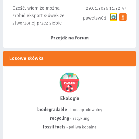
bo wiąże się...
Cześć, wiem że można
29.01.2026 11:22:47
zrobić eksport słówek ze
pawelsw81
stworzonej przez siebie
listy, albo z
wyróżnionych lis...
Przejdź na forum
Losowe słówka
Ekologia
biodegradable
- biodegradowalny
recycling
- recykling
fossil fuels
- paliwa kopalne