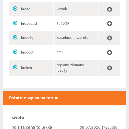
szeroki
broad
audycja
broadcast
zasadniczo, szeroko
broadly
brokuł
broccoli
zepsuty, złamany,
broken
rozbity
Ostatnie wpisy na forum
kwota
no z tą ceną to lekka
09.07.2026 14:55:59