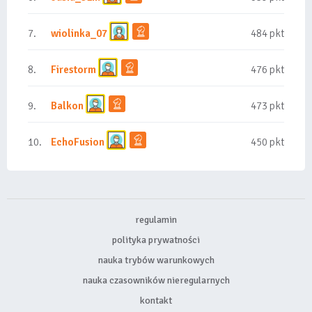
7.
wiolinka_07
484 pkt
8.
Firestorm
476 pkt
9.
Balkon
473 pkt
10.
EchoFusion
450 pkt
regulamin
polityka prywatności
nauka trybów warunkowych
nauka czasowników nieregularnych
kontakt