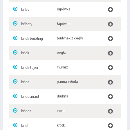
łapówka
bribe
łapówka
bribery
budynek z cegły
brick building
cegła
brick
murarz
brick-layer
panna młoda
bride
druhna
bridesmaid
most
bridge
krótki
brief