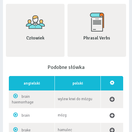
Człowiek
Phrasal Verbs
Podobne słówka
angielski
polski
brain
wylew krwi do mózgu
haemorrhage
mózg
brain
hamulec
brake